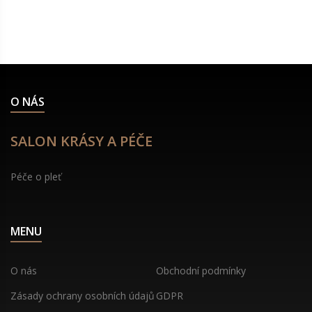
O NÁS
SALON KRÁSY A PÉČE
Péče o pleť
MENU
O nás
Obchodní podmínky
Zásady ochrany osobních údajů
GDPR