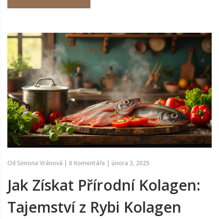
Od
Simona Vránová
|
0 Komentáře
|
února 3, 2025
Jak Získat Přírodní Kolagen:
Tajemství z Rybi Kolagen