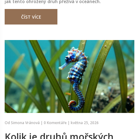
jak tento ohrožený druh přežívá v oceánech.
ČÍST VÍCE
Od
Simona Vránová
|
0 Komentáře
|
května 25, 2026
Kolik je druhů mořských