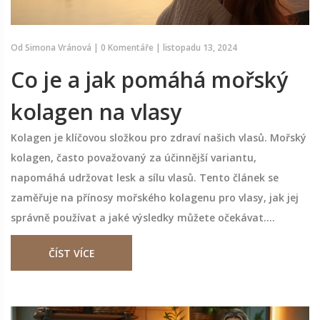
Od
Simona Vránová
|
0 Komentáře
|
listopadu 13, 2024
Co je a jak pomáhá mořský
kolagen na vlasy
Kolagen je klíčovou složkou pro zdraví našich vlasů. Mořský
kolagen, často považovaný za účinnější variantu,
napomáhá udržovat lesk a sílu vlasů. Tento článek se
zaměřuje na přínosy mořského kolagenu pro vlasy, jak jej
správně používat a jaké výsledky můžete očekávat.
Objevíte nejen fakta, ale i tipy pro lepší péči o vlasy s
ČÍST VÍCE
pomocí kolagenu.