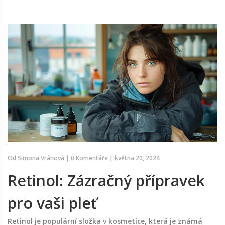
Od
Simona Vránová
|
0 Komentáře
|
května 20, 2024
Retinol: Zázračný přípravek
pro vaši pleť
Retinol je populární složka v kosmetice, která je známá