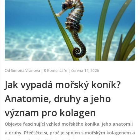
Od
Simona Vránová
|
0 Komentáře
|
června 14, 2026
Jak vypadá mořský koník?
Anatomie, druhy a jeho
význam pro kolagen
Objevte fascinující vzhled mořského koníka, jeho anatomii
a druhy. Přečtěte si, proč je spojen s mořským kolagenem a