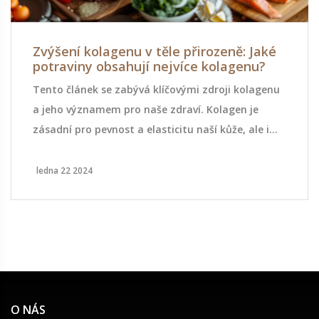
Zvýšení kolagenu v těle přirozeně: Jaké
potraviny obsahují nejvíce kolagenu?
Tento článek se zabývá klíčovými zdroji kolagenu
a jeho významem pro naše zdraví. Kolagen je
zásadní pro pevnost a elasticitu naší kůže, ale i
pro celkovou vitalitu. Pojďme objevit, které
potraviny můžeme zařadit do našeho jídelníčku,
ledna 22 2024
aby byl náš příjem kolagenu optimální. Zahrneme
i praktické tipy, jak můžeme přirozeně podpořit
tvorbu kolagenu v těle.
O NÁS