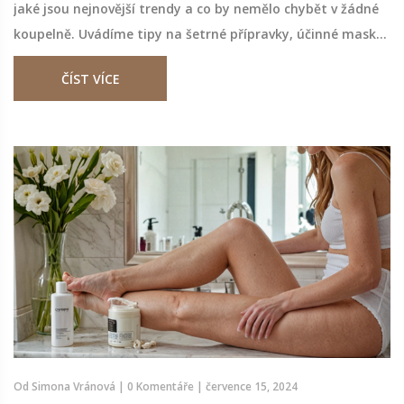
jaké jsou nejnovější trendy a co by nemělo chybět v žádné
koupelně. Uvádíme tipy na šetrné přípravky, účinné masky
a domácí recepty pro krásné a zdravé vlasy.
ČÍST VÍCE
Od
Simona Vránová
|
0 Komentáře
|
července 15, 2024