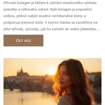
Přírodní kolagen je klíčem k udržení mladistvého vzhledu
pokožky a celkového zdraví. Rybí kolagen je populární
volbou, jelikož nabízí snadno vstřebatelné živiny a
podporuje pevnost kůže. V tomto článku se zaměříme na
jeho výhody, způsoby, jak ho zařadit do svého jídelníčku, a
přednosti oproti jiným druhům kolagenu. Podělíme se také
ČÍST VÍCE
o recepty a tipy, jak si zařadit rybí kolagen do
každodenního života.