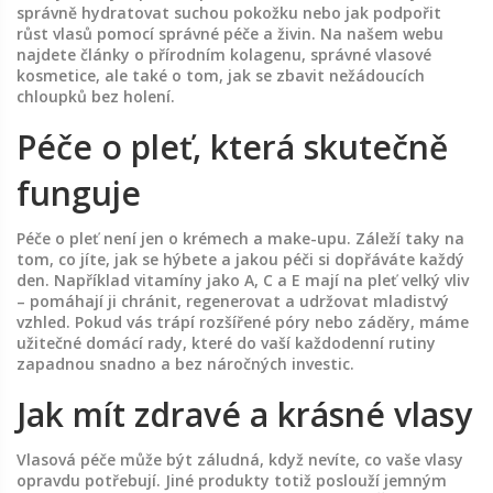
správně hydratovat suchou pokožku nebo jak podpořit
růst vlasů pomocí správné péče a živin. Na našem webu
najdete články o přírodním kolagenu, správné vlasové
kosmetice, ale také o tom, jak se zbavit nežádoucích
chloupků bez holení.
Péče o pleť, která skutečně
funguje
Péče o pleť není jen o krémech a make-upu. Záleží taky na
tom, co jíte, jak se hýbete a jakou péči si dopřáváte každý
den. Například vitamíny jako A, C a E mají na pleť velký vliv
– pomáhají ji chránit, regenerovat a udržovat mladistvý
vzhled. Pokud vás trápí rozšířené póry nebo záděry, máme
užitečné domácí rady, které do vaší každodenní rutiny
zapadnou snadno a bez náročných investic.
Jak mít zdravé a krásné vlasy
Vlasová péče může být záludná, když nevíte, co vaše vlasy
opravdu potřebují. Jiné produkty totiž poslouží jemným