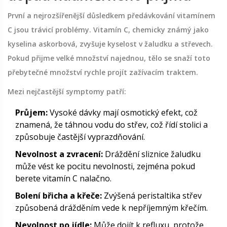
První a nejrozšířenější důsledkem předávkování vitamínem
C jsou trávicí problémy. Vitamín C, chemicky známý jako
kyselina askorbová, zvyšuje kyselost v žaludku a střevech.
Pokud přijme velké množství najednou, tělo se snaží toto
přebytečné množství rychle projít zažívacím traktem.
Mezi nejčastější symptomy patří:
Průjem:
Vysoké dávky mají osmotický efekt, což
znamená, že táhnou vodu do střev, což řídí stolici a
způsobuje častější vyprazdňování.
Nevolnost a zvracení:
Dráždění sliznice žaludku
může vést ke pocitu nevolnosti, zejména pokud
berete vitamín C nalačno.
Bolení břicha a křeče:
Zvýšená peristaltika střev
způsobená drážděním vede k nepříjemným křečím.
Nevolnost po jídle:
Může dojít k refluxu, protože