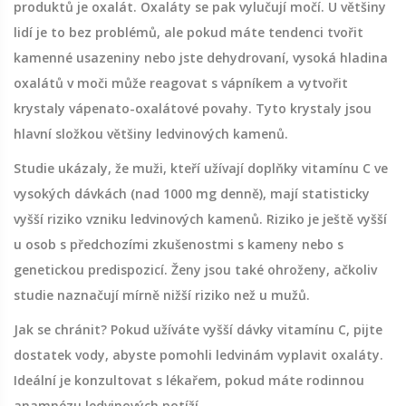
produktů je oxalát. Oxaláty se pak vylučují močí. U většiny
lidí je to bez problémů, ale pokud máte tendenci tvořit
kamenné usazeniny nebo jste dehydrovaní, vysoká hladina
oxalátů v moči může reagovat s vápníkem a vytvořit
krystaly vápenato-oxalátové povahy. Tyto krystaly jsou
hlavní složkou většiny ledvinových kamenů.
Studie ukázaly, že muži, kteří užívají doplňky vitamínu C ve
vysokých dávkách (nad 1000 mg denně), mají statisticky
vyšší riziko vzniku ledvinových kamenů. Riziko je ještě vyšší
u osob s předchozími zkušenostmi s kameny nebo s
genetickou predispozicí. Ženy jsou také ohroženy, ačkoliv
studie naznačují mírně nižší riziko než u mužů.
Jak se chránit? Pokud užíváte vyšší dávky vitamínu C, pijte
dostatek vody, abyste pomohli ledvinám vyplavit oxaláty.
Ideální je konzultovat s lékařem, pokud máte rodinnou
anamnézu ledvinových potíží.