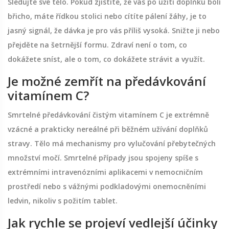
Sledujte své tělo. Pokud zjistíte, že vás po užití doplňku bolí
břicho, máte řídkou stolici nebo cítíte pálení žáhy, je to
jasný signál, že dávka je pro vás příliš vysoká. Snižte ji nebo
přejděte na šetrnější formu. Zdraví není o tom, co
dokážete sníst, ale o tom, co dokážete strávit a využít.
Je možné zemřít na předávkování
vitamínem C?
Smrtelné předávkování čistým vitamínem C je extrémně
vzácné a prakticky nereálné při běžném užívání doplňků
stravy. Tělo má mechanismy pro vylučování přebytečných
množství močí. Smrtelné případy jsou spojeny spíše s
extrémními intravenózními aplikacemi v nemocničním
prostředí nebo s vážnými podkladovými onemocněními
ledvin, nikoliv s požitím tablet.
Jak rychle se projeví vedlejší účinky