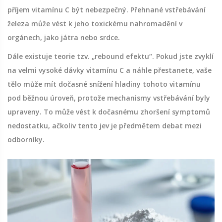
příjem vitamínu C být nebezpečný. Přehnané vstřebávání
železa může vést k jeho toxickému nahromadění v
orgánech, jako játra nebo srdce.
Dále existuje teorie tzv. „rebound efektu“. Pokud jste zvyklí
na velmi vysoké dávky vitamínu C a náhle přestanete, vaše
tělo může mít dočasné snížení hladiny tohoto vitamínu
pod běžnou úroveň, protože mechanismy vstřebávání byly
upraveny. To může vést k dočasnému zhoršení symptomů
nedostatku, ačkoliv tento jev je předmětem debat mezi
odborníky.