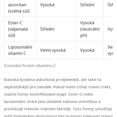
ascorban
Vysoká
Střední
Stře
(sodná sůl)
Ester-C
Vysoká
(vápenatá
Střední
(neutrální
Vyso
sůl)
pH)
Liposomální
Velm
Velmi vysoká
Vysoká
vitamín C
vyso
Srovnání forem vitamínu C
Klasická kyselina askorbová je nejlevnější, ale také ta
nejdráždivější pro žaludek. Pokud máte citlivý trávicí trakt,
zvažte formy esterifikované (např. Ester-C) nebo
liposomální, které jsou obalené tukovou vrstvičkou a
procházejí trávicím traktem šetrněji. Tyto formy umožňují
vyšší biologickou dostupnost bez nutnosti tolerovat trávicí