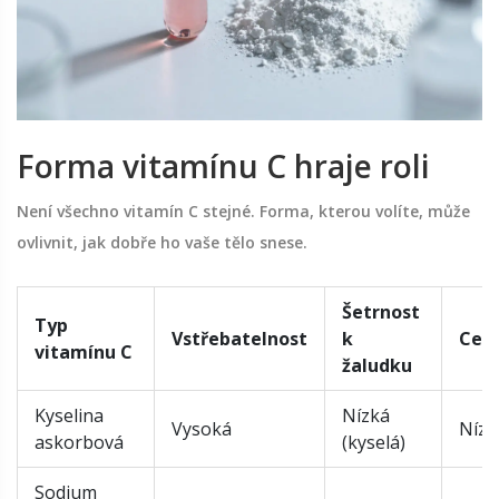
Forma vitamínu C hraje roli
Není všechno vitamín C stejné. Forma, kterou volíte, může
ovlivnit, jak dobře ho vaše tělo snese.
Šetrnost
Typ
Vstřebatelnost
k
Cen
vitamínu C
žaludku
Kyselina
Nízká
Vysoká
Nízk
askorbová
(kyselá)
Sodium