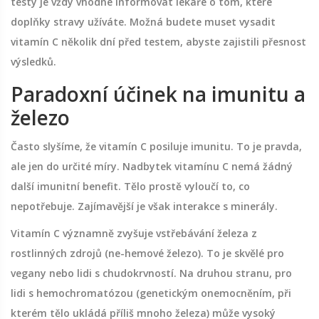
testy je vždy vhodné informovat lékaře o tom, které
doplňky stravy užíváte. Možná budete muset vysadit
vitamín C několik dní před testem, abyste zajistili přesnost
výsledků.
Paradoxní účinek na imunitu a
železo
Často slyšíme, že vitamín C posiluje imunitu. To je pravda,
ale jen do určité míry. Nadbytek vitamínu C nemá žádný
další imunitní benefit. Tělo prostě vyloučí to, co
nepotřebuje. Zajímavější je však interakce s minerály.
Vitamín C významně zvyšuje vstřebávání železa z
rostlinných zdrojů (ne-hemové železo). To je skvělé pro
vegany nebo lidi s chudokrvností. Na druhou stranu, pro
lidi s hemochromatózou (genetickým onemocněním, při
kterém tělo ukládá příliš mnoho železa) může vysoký