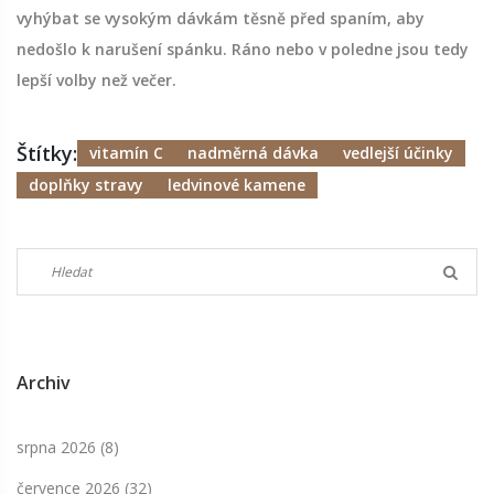
vyhýbat se vysokým dávkám těsně před spaním, aby
nedošlo k narušení spánku. Ráno nebo v poledne jsou tedy
lepší volby než večer.
Štítky:
vitamín C
nadměrná dávka
vedlejší účinky
doplňky stravy
ledvinové kamene
Archiv
srpna 2026
(8)
července 2026
(32)