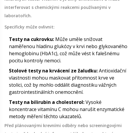
interferovat s chemickými reakcemi používanými v
laboratořích.
Specificky může ovlivnit:
Testy na cukrovku:
Může uměle snižovat
naměřenou hladinu glukózy v krvi nebo glykovaného
hemoglobinu (HbA1c), což může vést k falešnému
pocitu kontroly nemoci.
Stolové testy na krvácení ze žaludku:
Antioxidační
vlastnosti mohou maskovat přítomnost krve ve
stolici, což by mohlo oddálit diagnostiku vážných
gastrointestinálních onemocnění.
Testy na bilirubin a cholesterol:
Vysoké
koncentrace vitamínu C mohou narušit enzymatické
metody měření těchto ukazatelů.
Před plánovanými krevními odběry nebo screeningovými