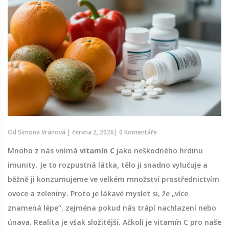
Od
Simona Vránová
|
června 2, 2026
|
0 Komentáře
Mnoho z nás vnímá
vitamín C
jako neškodného hrdinu
imunity. Je to rozpustná látka, tělo ji snadno vylučuje a
běžně ji konzumujeme ve velkém množství prostřednictvím
ovoce a zeleniny. Proto je lákavé myslet si, že „více
znamená lépe“, zejména pokud nás trápí nachlazení nebo
únava. Realita je však složitější. Ačkoli je vitamín C pro naše