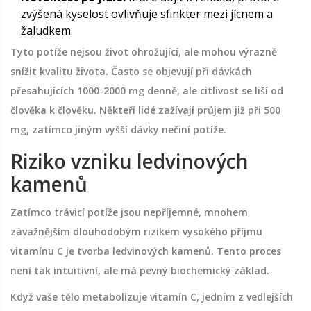
zvýšená kyselost ovlivňuje sfinkter mezi jícnem a
žaludkem.
Tyto potíže nejsou život ohrožující, ale mohou výrazně
snížit kvalitu života. Často se objevují při dávkách
přesahujících 1000-2000 mg denně, ale citlivost se liší od
člověka k člověku. Někteří lidé zažívají průjem již při 500
mg, zatímco jiným vyšší dávky nečiní potíže.
Riziko vzniku ledvinových
kamenů
Zatímco trávicí potíže jsou nepříjemné, mnohem
závažnějším dlouhodobým rizikem vysokého příjmu
vitamínu C je tvorba ledvinových kamenů. Tento proces
není tak intuitivní, ale má pevný biochemický základ.
Když vaše tělo metabolizuje vitamín C, jedním z vedlejších