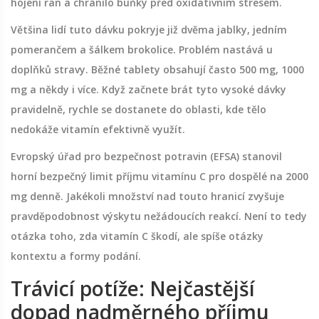
hojení ran a chránilo buňky před oxidativním stresem.
Většina lidí tuto dávku pokryje již dvěma jablky, jedním
pomerančem a šálkem brokolice. Problém nastává u
doplňků stravy. Běžné tablety obsahují často 500 mg, 1000
mg a někdy i více. Když začnete brát tyto vysoké dávky
pravidelně, rychle se dostanete do oblasti, kde tělo
nedokáže vitamín efektivně využít.
Evropský úřad pro bezpečnost potravin (EFSA) stanovil
horní bezpečný limit příjmu vitamínu C pro dospělé na
2000
mg denně
. Jakékoli množství nad touto hranicí zvyšuje
pravděpodobnost výskytu nežádoucích reakcí. Není to tedy
otázka toho, zda vitamín C škodí, ale spíše otázky
kontextu a formy podání.
Trávicí potíže: Nejčastější
dopad nadměrného příjmu