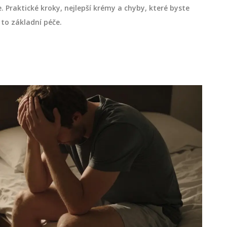
e. Praktické kroky, nejlepší krémy a chyby, které byste
 to základní péče.