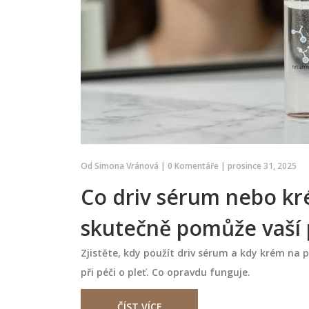
Od
Simona Vránová
|
0 Komentáře
|
prosince 31, 2025
Co driv sérum nebo kr
skutečně pomůže vaší p
Zjistěte, kdy použít driv sérum a kdy krém na p
při péči o pleť. Co opravdu funguje.
ČÍST VÍCE