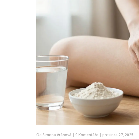
Od
Simona Vránová
|
0 Komentáře
|
prosince 27, 2025