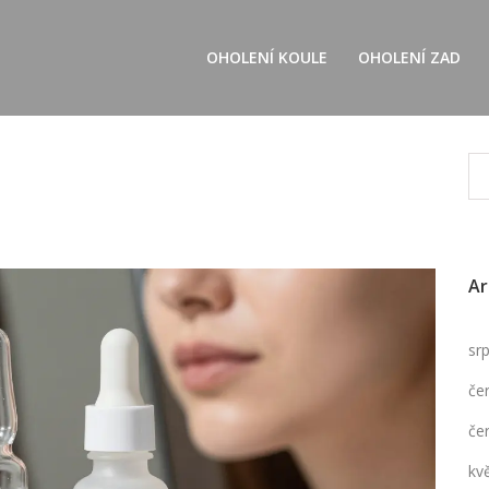
OHOLENÍ KOULE
OHOLENÍ ZAD
Ar
sr
če
če
kv