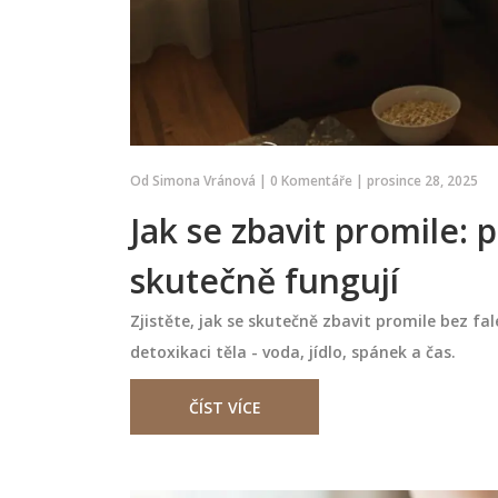
Od
Simona Vránová
|
0 Komentáře
|
prosince 28, 2025
Jak se zbavit promile: 
skutečně fungují
Zjistěte, jak se skutečně zbavit promile bez fa
detoxikaci těla - voda, jídlo, spánek a čas.
ČÍST VÍCE