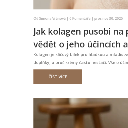
Od
Simona Vránová
|
0 Komentáře
|
prosince 30, 2025
Jak kolagen pusobi na 
vědět o jeho účincích a
Kolagen je klíčový bílek pro hladkou a mladistvo
doplňky, a proč krémy často nestačí. Vše o úči
čej? Praktický
Jak dlouho vydrží pedikúra?
ČÍST VÍCE
ždý den a každý
co potřebujete vědět o trvá
údržbě
 obličej je skutečně
Jak dlouho vydrží pedikúra? Záleží
vně používat a proč i
typu laků, tvém životním stylu a 
o vynechat.
Běžný lak vydrží 5-7 dní, gel lak až
aždý typ pleti a
týdny. Zjisti, jak prodloužit životn
působují skvrny a
pedikúry a co dělat, když se začne
března 13 2026