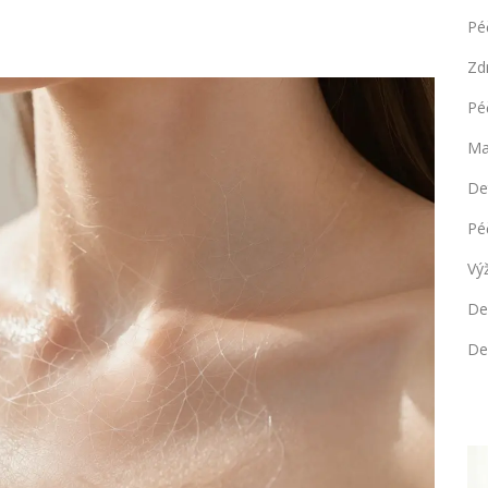
Pé
Zd
Pé
Ma
De
Pé
Vý
De
De
ZDRAVÍ