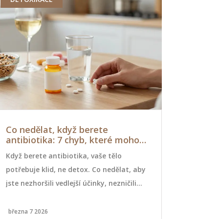
Co nedělat, když berete
Jak se pí
antibiotika: 7 chyb, které mohou
průvodce 
poškodit vaše zdraví
Když berete antibiotika, vaše tělo
Zjistěte, ja
potřebuje klid, ne detox. Co nedělat, aby
manikúře - 
jste nezhoršili vedlejší účinky, nezničili
materiály, 
střevní mikroflóru a nezvýšili riziko
dělat. Včetn
odolných infekcí? Zde jsou 7
zdravým ne
března 7 2026
ledna 11 2026