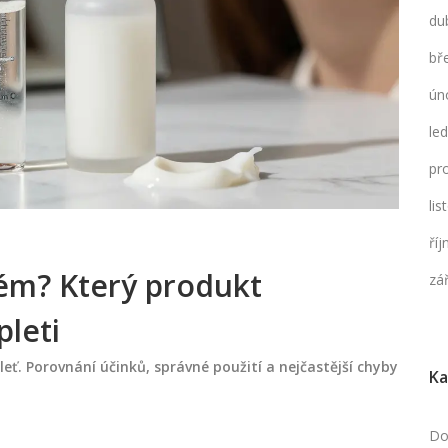
du
bř
ún
le
pr
li
ří
ém? Který produkt
zá
leti
leť. Porovnání účinků, správné použití a nejčastější chyby
Ka
Do