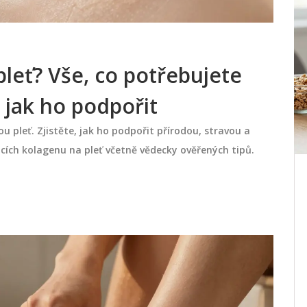
pleť? Vše, co potřebujete
 jak ho podpořit
u pleť. Zjistěte, jak ho podpořit přírodou, stravou a
ncích kolagenu na pleť včetně vědecky ověřených tipů.
 Vše,
Jaké potraviny škodí kloubům?
ní a
Kompletní přehled a tipy na
úlevu
 na
Objevte, které běžné potraviny zhoršují
údržbě.
bolesti kloubů a podporují zánět. Od
 3
cukru po zpracované maso - naučte se,
ost
co vyřadit a čím to nahradit pro úlevu.
června 13 2026