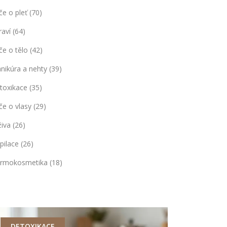
če o pleť
(70)
raví
(64)
če o tělo
(42)
nikúra a nehty
(39)
toxikace
(35)
če o vlasy
(29)
živa
(26)
pilace
(26)
rmokosmetika
(18)
DETOXIKACE
MANIKÚRA