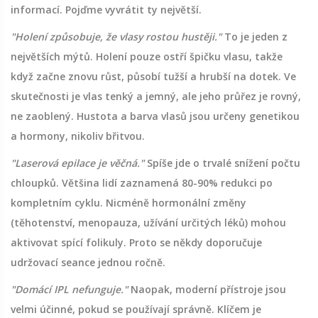
informací. Pojďme vyvrátit ty největší.
"Holení způsobuje, že vlasy rostou hustěji."
To je jeden z
největších mýtů. Holení pouze ostří špičku vlasu, takže
když začne znovu růst, působí tužší a hrubší na dotek. Ve
skutečnosti je vlas tenký a jemný, ale jeho průřez je rovný,
ne zaoblený. Hustota a barva vlasů jsou určeny genetikou
a hormony, nikoliv břitvou.
"Laserová epilace je věčná."
Spíše jde o trvalé snížení počtu
chloupků. Většina lidí zaznamená 80-90% redukci po
kompletním cyklu. Nicméně hormonální změny
(těhotenství, menopauza, užívání určitých léků) mohou
aktivovat spící folikuly. Proto se někdy doporučuje
udržovací seance jednou ročně.
"Domácí IPL nefunguje."
Naopak, moderní přístroje jsou
velmi účinné, pokud se používají správně. Klíčem je