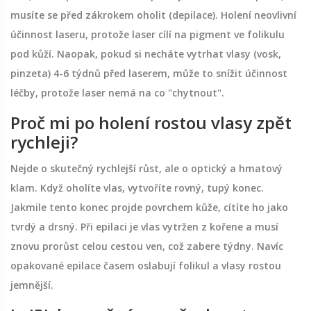
musíte se před zákrokem oholit (depilace). Holení neovlivní
účinnost laseru, protože laser cílí na pigment ve folikulu
pod kůží. Naopak, pokud si necháte vytrhat vlasy (vosk,
pinzeta) 4-6 týdnů před laserem, může to snížit účinnost
léčby, protože laser nemá na co "chytnout".
Proč mi po holení rostou vlasy zpět
rychleji?
Nejde o skutečný rychlejší růst, ale o optický a hmatový
klam. Když oholíte vlas, vytvoříte rovný, tupý konec.
Jakmile tento konec projde povrchem kůže, cítíte ho jako
tvrdý a drsný. Při epilaci je vlas vytržen z kořene a musí
znovu prorůst celou cestou ven, což zabere týdny. Navíc
opakované epilace časem oslabují folikul a vlasy rostou
jemnější.