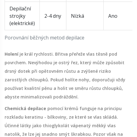
Depilační
strojky
2-4 dny
Nízká
Ano
(elektrické)
Porovnání běžných metod depilace
Holení
je král rychlosti. Břitva přeřeže vlas těsně pod
povrchem. Nevýhodou je ostrý řez, který může způsobit
drsný dotek při opětovném růstu a zvýšené riziko
zarostlých chloupků. Pokud holíte nohy, doporučuji vždy
používat kvalitní pěnu a holit ve směru růstu chloupků,
abyste minimalizovali podráždění.
Chemická depilace
pomocí krémů funguje na principu
rozkladu keratinu - bílkoviny, ze které se vlas skládá.
Účinné látky jako thioglykolát vápenatý měkký vlas
natolik, že lze jej snadno smýt škrabkou. Pozor však na