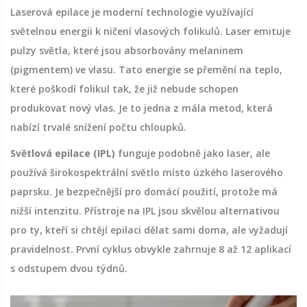
Laserová epilace
je
moderní technologie využívající
světelnou energii k ničení vlasových folikulů
. Laser emituje
pulzy světla, které jsou absorbovány melaninem
(pigmentem) ve vlasu. Tato energie se přemění na teplo,
které poškodí folikul tak, že již nebude schopen
produkovat nový vlas. Je to jedna z mála metod, která
nabízí trvalé snížení počtu chloupků.
Světlová epilace (IPL)
funguje podobně jako laser, ale
používá širokospektrální světlo místo úzkého laserového
paprsku. Je bezpečnější pro domácí použití, protože má
nižší intenzitu. Přístroje na IPL jsou skvělou alternativou
pro ty, kteří si chtějí epilaci dělat sami doma, ale vyžadují
pravidelnost. První cyklus obvykle zahrnuje 8 až 12 aplikací
s odstupem dvou týdnů.