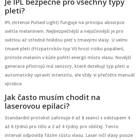
Je IPL bezpečné pro všechny typy
pleti?
IPL (Intense Pulsed Light) funguje na principu absorpce
světla melaninem. Nejbezpečnější a nejúčinnější je pro
světlou až středně hnědou pleť s tmavými vlasy. U velmi
tmavé pleti (Fitzpatrickův typ VI) hrozí riziko popálení,
protože melanin v kůže pohltí energii místo vlasu. Novější
generace přístrojů má senzory, které detekují typ pleti a
automaticky upravit intenzitu, ale vždy si přečtěte manuál
výrobce.
Jak často musím chodit na
laserovou epilaci?
Standardní protokol zahrnuje 6 až 8 seancí s odstupem 4
až 6 týdnů pro tělo a 2 až 4 týdny pro obličej. Tento
interval odpovídá fázím růstu vlasu. Laser ničí vlasy pouze