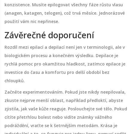
konzistence. Musíte epilogovat všechny fáze růstu vlasu
(anagen, katagen, telogen), což trvá měsíce. Jednorázové
použití vám nic nepřinese.
Závěrečné doporučení
Rozdíl mezi epilací a depilací není jen v terminologii, ale v
biologickém procesu a konečném výsledku. Depilace je
rychlá pomoc pro okamžitou hladkost, zatímco epilace je
investice do času a komfortu pro delší období bez
chloupků.
Začněte experimentováním. Pokud jste nikdy neepilovala,
zkuste nejprve menší oblast, například předloktí, abyste
zjistila, jak vaše kůže reaguje. Poslouchejte své tělo. Pokud
cítíte přetrhlou bolest nebo vidíte známky vážného
podráždění, vraťte se k šetrnějším metodám. Krása je
individuální a to, co funguje pro jednu ženu, nemusí sedět