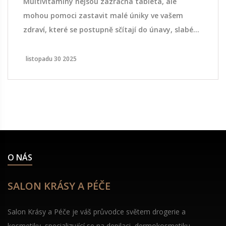
Multivitamíny nejsou zázračná tableta, ale
mohou pomoci zastavit malé úniky ve vašem
zdraví, které se postupně sčítají do únavy, slabé
imunity a horšího spánku. Zjistěte, proč stojí za
to je užívat.
listopadu 30 2025
O NÁS
SALON KRÁSY A PÉČE
Salon Krásy a Péče je váš průvodce světem drogerie a
kosmetiky, specializující se na depilaci, dermokosmetiku,