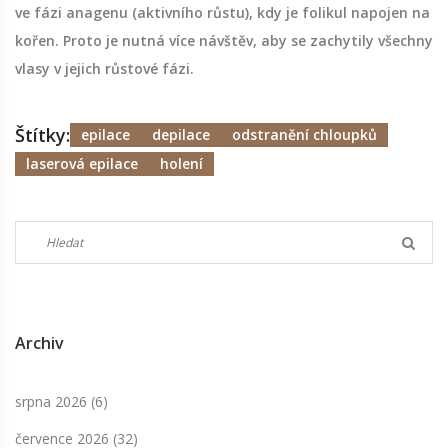
ve fázi anagenu (aktivního růstu), kdy je folikul napojen na
kořen. Proto je nutná více návštěv, aby se zachytily všechny
vlasy v jejich růstové fázi.
Štítky:
epilace
depilace
odstranění chloupků
laserová epilace
holení
Archiv
srpna 2026
(6)
července 2026
(32)