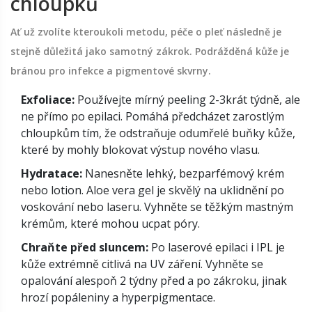
chloupků
Ať už zvolíte kteroukoli metodu, péče o pleť následně je
stejně důležitá jako samotný zákrok. Podrážděná kůže je
bránou pro infekce a pigmentové skvrny.
Exfoliace:
Používejte mírný peeling 2-3krát týdně, ale
ne přímo po epilaci. Pomáhá předcházet zarostlým
chloupkům tím, že odstraňuje odumřelé buňky kůže,
které by mohly blokovat výstup nového vlasu.
Hydratace:
Nanesněte lehký, bezparfémový krém
nebo lotion. Aloe vera gel je skvělý na uklidnění po
voskování nebo laseru. Vyhněte se těžkým mastným
krémům, které mohou ucpat póry.
Chraňte před sluncem:
Po laserové epilaci i IPL je
kůže extrémně citlivá na UV záření. Vyhněte se
opalování alespoň 2 týdny před a po zákroku, jinak
hrozí popáleniny a hyperpigmentace.