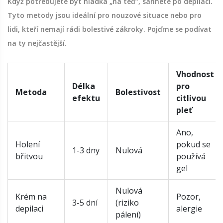
Když potřebujete být hladká „na teď“, sáhnete po depilaci.
Tyto metody jsou ideální pro nouzové situace nebo pro
lidi, kteří nemají rádi bolestivé zákroky. Pojďme se podívat
na ty nejčastější.
Vhodnost
Délka
pro
Metoda
Bolestivost
efektu
citlivou
pleť
Ano,
Holení
pokud se
1-3 dny
Nulová
břitvou
používá
gel
Nulová
Krém na
Pozor,
3-5 dní
(riziko
depilaci
alergie
pálení)