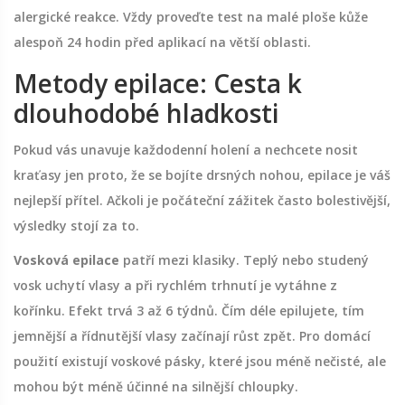
alergické reakce. Vždy proveďte test na malé ploše kůže
alespoň 24 hodin před aplikací na větší oblasti.
Metody epilace: Cesta k
dlouhodobé hladkosti
Pokud vás unavuje každodenní holení a nechcete nosit
kraťasy jen proto, že se bojíte drsných nohou, epilace je váš
nejlepší přítel. Ačkoli je počáteční zážitek často bolestivější,
výsledky stojí za to.
Vosková epilace
patří mezi klasiky. Teplý nebo studený
vosk uchytí vlasy a při rychlém trhnutí je vytáhne z
kořínku. Efekt trvá 3 až 6 týdnů. Čím déle epilujete, tím
jemnější a řídnutější vlasy začínají růst zpět. Pro domácí
použití existují voskové pásky, které jsou méně nečisté, ale
mohou být méně účinné na silnější chloupky.