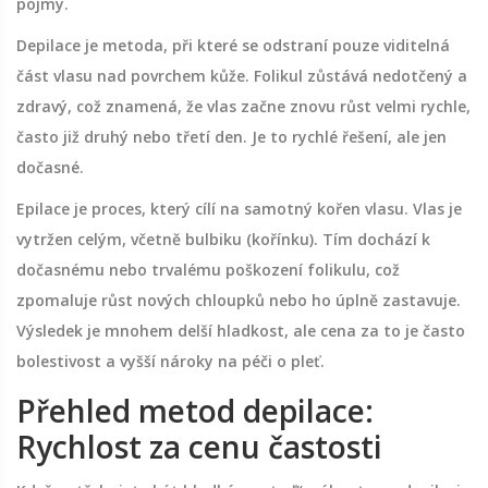
pojmy.
Depilace
je
metoda, při které se odstraní pouze viditelná
část vlasu nad povrchem kůže
. Folikul zůstává nedotčený a
zdravý, což znamená, že vlas začne znovu růst velmi rychle,
často již druhý nebo třetí den. Je to rychlé řešení, ale jen
dočasné.
Epilace
je
proces, který cílí na samotný kořen vlasu
. Vlas je
vytržen celým, včetně bulbiku (kořínku). Tím dochází k
dočasnému nebo trvalému poškození folikulu, což
zpomaluje růst nových chloupků nebo ho úplně zastavuje.
Výsledek je mnohem delší hladkost, ale cena za to je často
bolestivost a vyšší nároky na péči o pleť.
Přehled metod depilace:
Rychlost za cenu častosti