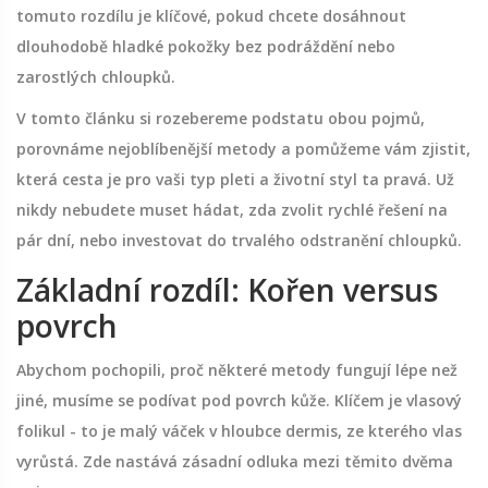
tomuto rozdílu je klíčové, pokud chcete dosáhnout
dlouhodobě hladké pokožky bez podráždění nebo
zarostlých chloupků.
V tomto článku si rozebereme podstatu obou pojmů,
porovnáme nejoblíbenější metody a pomůžeme vám zjistit,
která cesta je pro vaši typ pleti a životní styl ta pravá. Už
nikdy nebudete muset hádat, zda zvolit rychlé řešení na
pár dní, nebo investovat do trvalého odstranění chloupků.
Základní rozdíl: Kořen versus
povrch
Abychom pochopili, proč některé metody fungují lépe než
jiné, musíme se podívat pod povrch kůže. Klíčem je vlasový
folikul - to je malý váček v hloubce dermis, ze kterého vlas
vyrůstá. Zde nastává zásadní odluka mezi těmito dvěma