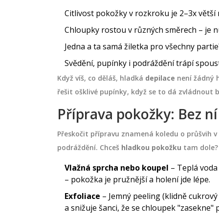
ěžná součást
Jak vybrat ta pravá probiotika?
Citlivost pokožky v rozkroku je 2–3x větší
le skutečný přítel
Poradíme, na co si dát pozor při 
nejen pro jeho
které kmeny laktobacilů a bifidob
Chloupky rostou v různých směrech – je nu
t pH pokožky, ale
jsou ověřené a proč kombinace s
Jedna a ta samá žiletka pro všechny partie
hydrataci a čištění.
prebiotiky funguje nejlépe.
května 3 2026
Svědění, pupínky i podráždění trápí spous
známí s benefity
Když víš, co děláš, hladká
depilace
není žádný h
si jej správně vybrat
řešit ošklivé pupínky, když se to dá zvládnout 
rozkoumáme různé
Příprava pokožky: Bez n
hou vaší pokožce
Přeskočit přípravu znamená koledu o průšvih v
podráždění. Chceš
hladkou pokožku
tam dole? 
Vlažná sprcha nebo koupel
– Teplá voda
– pokožka je pružnější a holení jde lépe.
Exfoliace
– Jemný peeling (klidně cukrový
a snižuje šanci, že se chloupek "zasekne" p