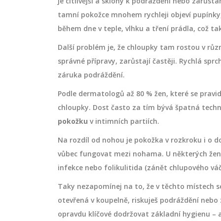
je citlivější a sklony k podráždění nebo zarůstá
tamní pokožce mnohem rychleji objeví pupínky, 
během dne v teple, vlhku a tření prádla, což ta
Další problém je, že chloupky tam rostou v růz
správné přípravy, zarůstají častěji. Rychlá sprch
DOPLŇKY STRAVY
záruka podráždění.
Podle dermatologů až 80 % žen, které se pravid
chloupky. Dost často za tím bývá špatná techn
pokožku
v intimních partiích.
Na rozdíl od nohou je pokožka v rozkroku i o dos
vůbec fungovat mezi nohama. U některých žen s
infekce nebo folikulitida (zánět chlupového váč
Taky nezapomínej na to, že v těchto místech se 
pívá vaší pleti:
Která probiotika jsou nejle
otevřená v koupelně, riskuješ podráždění nebo z
jete vědět
Průvodce výběrem podle 
opravdu klíčové dodržovat základní hygienu – a t
a účelu