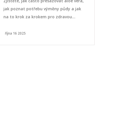
Zjistěte, jak často přesazovat aloe vera,
Naučte se r
jak poznat potřebu výměny půdy a jak
kosmetiku a 
na to krok za krokem pro zdravou
Poradíme, ja
rostlinu i dokonalý gel.
které certif
vyhnout gr
října 16 2025
července 5 20