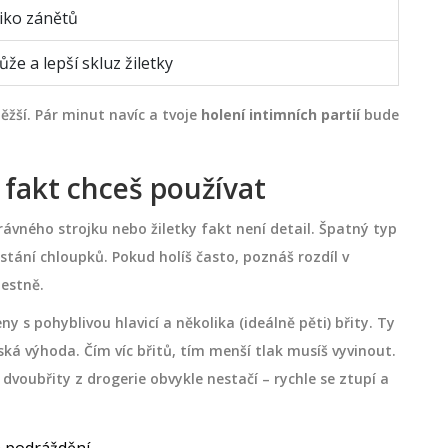
ziko zánětů
že a lepší skluz žiletky
ěžší. Pár minut navíc a tvoje
holení intimních partií
bude
u fakt chceš používat
právného strojku nebo žiletky fakt není detail. Špatný typ
stání chloupků. Pokud holíš často, poznáš rozdíl v
lestně.
ny s pohyblivou hlavicí a několika (ideálně pěti) břity. Ty
ovská výhoda. Čím víc břitů, tím menší tlak musíš vyvinout.
dvoubřity z drogerie obvykle nestačí – rychle se ztupí a
 a podráždění.