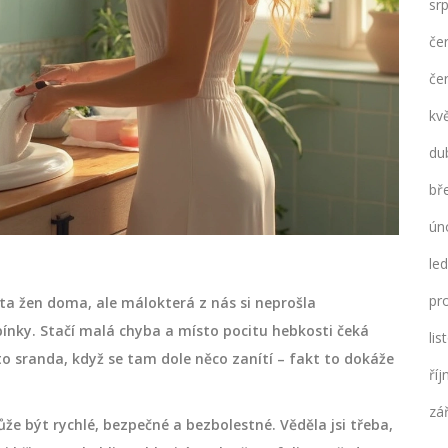
sr
če
če
kv
du
bř
ún
le
pr
sta žen doma, ale málokterá z nás si neprošla
nky. Stačí malá chyba a místo pocitu hebkosti čeká
li
o sranda, když se tam dole něco zanítí – fakt to dokáže
ří
zá
ůže být rychlé, bezpečné a bezbolestné. Věděla jsi třeba,