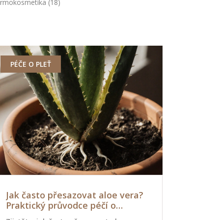
rmokosmetika
(18)
PÉČE O PLEŤ
DERMOKOS
Jak často přesazovat aloe vera?
Jak pozna
Praktický průvodce péčí o
Kompletn
rostlinu
bezpečno