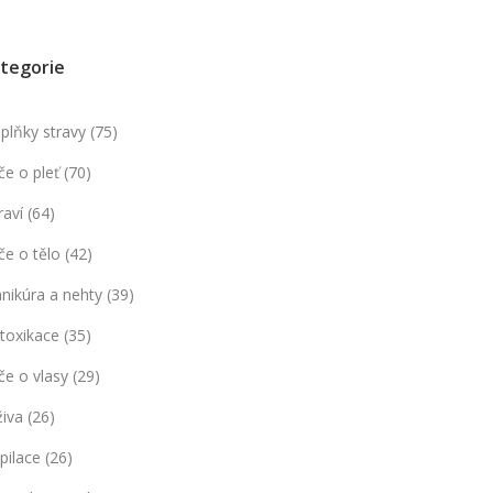
tegorie
plňky stravy
(75)
če o pleť
(70)
raví
(64)
če o tělo
(42)
nikúra a nehty
(39)
toxikace
(35)
če o vlasy
(29)
živa
(26)
pilace
(26)