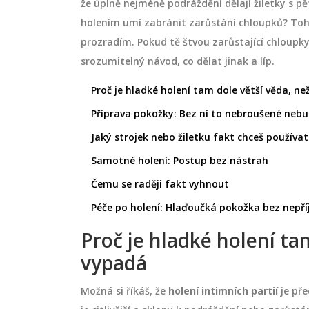
že úplně nejméně podráždění dělají žiletky s pě
holením umí zabránit zarůstání chloupků? Tohle
prozradím. Pokud tě štvou zarůstající chloupky
srozumitelný návod, co dělat jinak a líp.
Proč je hladké holení tam dole větší věda, ne
Příprava pokožky: Bez ní to nebroušené neb
Jaký strojek nebo žiletku fakt chceš používat
Samotné holení: Postup bez nástrah
Čemu se raději fakt vyhnout
Péče po holení: Hlaďoučká pokožka bez nepř
Proč je hladké holení ta
vypadá
Možná si říkáš, že
holení intimních partií
je pře