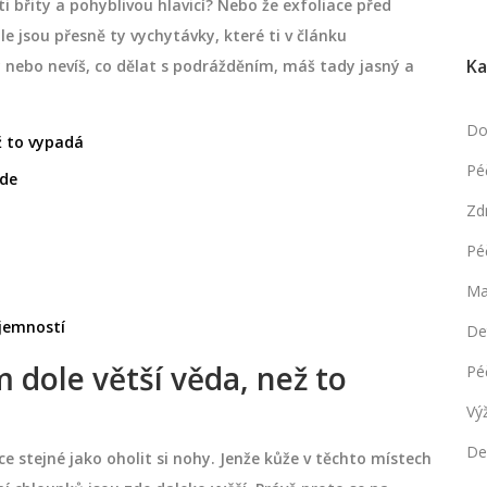
ti břity a pohyblivou hlavicí? Nebo že exfoliace před
 jsou přesně ty vychytávky, které ti v článku
Ka
 nebo nevíš, co dělat s podrážděním, máš tady jasný a
Do
ž to vypadá
Pé
ude
Zd
Pé
Ma
íjemností
De
m dole větší věda, než to
Pé
Vý
De
ce stejné jako oholit si nohy. Jenže kůže v těchto místech