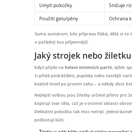
Umytí pokožky
Snižuje ri
Použití gelu/pěny
Ochrana ků
Suma sumárum, kdo přípravu fláká, dělá si to t
o pořádný kus příjemnější.
Jaký strojek nebo žiletk
Když přijde na
holení intimních partií
, výběr s
ti přidá podráždění, pupínky nebo častější zarů
kvalitě hned po prvním tahu – a někdy dost bo
Nejlepší volbou jsou žiletky určené přímo pro že
kopírují tvar těla, což je v intimní oblasti obr
Delikátní pokožka tak moc netrpí. Jednorázové 
poškozují kůži.
Žiletky s pěti břity snižují riziko poranění