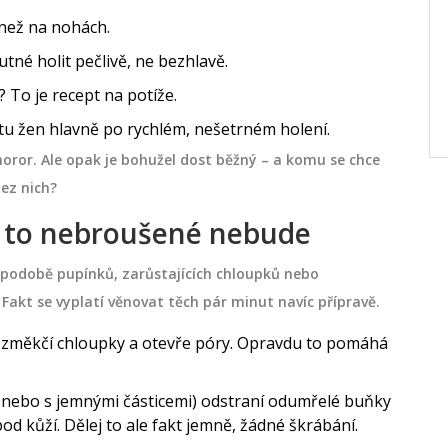
Průjem může být nepříjemnou
 než na nohách.
nákupu,
záležitostí, která narušuje naši denní
akterií
rutinu. Probiotika nabízejí přirozené
tné holit pečlivě, ne bezhlavě.
řešení, které může pomoci obnovit
? To je recept na potíže.
rovnováhu v trávicím systému a zmírnit
dubna 7 2025
tu žen hlavně po rychlém, nešetrném holení.
příznaky. Objevte, jak fungují probiotika
oror. Ale opak je bohužel dost běžný – a komu se chce
a které potraviny obsahují ty nejlepší
bez nich?
kmeny. Naučte se také několik domácích
í to nebroušené nebude
triků a preventivních opatření, která
přispějí ke zlepšení střevního zdraví.
 podobě pupínků, zarůstajících chloupků nebo
Fakt se vyplatí věnovat těch pár minut navíc přípravě.
 změkčí chloupky a otevře póry. Opravdu to pomáhá
 nebo s jemnými částicemi) odstraní odumřelé buňky
od kůží. Dělej to ale fakt jemně, žádné škrábání.