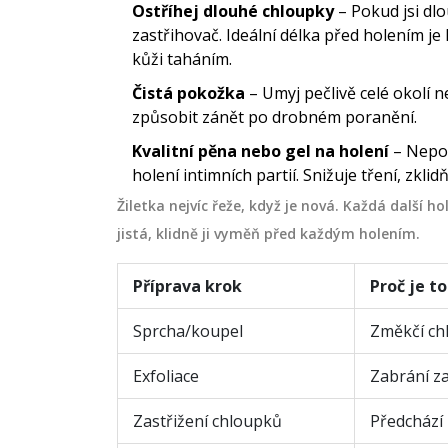
Ostříhej dlouhé chloupky
– Pokud jsi dlo
zastřihovač. Ideální délka před holením j
kůži taháním.
Čistá pokožka
– Umyj pečlivě celé okolí 
způsobit zánět po drobném poranění.
Kvalitní pěna nebo gel na holení
– Nepou
holení intimních partií. Snižuje tření, zkli
Žiletka nejvíc řeže, když je nová. Každá další hol
jistá, klidně ji vyměň před každým holením.
Příprava krok
Proč je to
Sprcha/koupel
Změkčí chl
Exfoliace
Zabrání z
Zastřižení chloupků
Předchází 