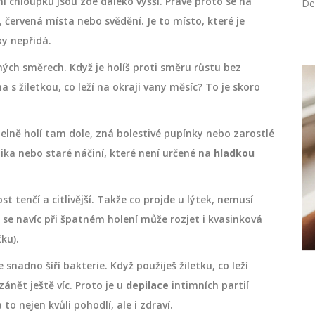
ní chloupků jsou zde daleko vyšší. Právě proto se na
De
červená místa nebo svědění. Je to místo, které je
ky nepřidá.
ných směrech. Když je holíš proti směru růstu bez
a s žiletkou, co leží na okraji vany měsíc? To je skoro
DOPLŇKY STRAVY
elně holí tam dole, zná bolestivé pupínky nebo zarostlé
ika nebo staré náčiní, které není určené na
hladkou
t tenčí a citlivější. Takže co projde u lýtek, nemusí
e navíc při špatném holení může rozjet i kvasinková
ku).
snadno šíří bakterie. Když použiješ žiletku, co leží
pší?
Jak přírodně zastavit průjem:
ánět ještě víc. Proto je u
depilace
intimních partií
kmenů
Probiotika jako pomocníci
o nejen kvůli pohodlí, ale i zdraví.