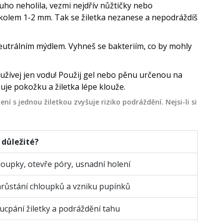
uho neholila, vezmi nejdřív nůžtičky nebo
e kolem 1-2 mm. Tak se žiletka nezanese a nepodráždíš
neutrálním mýdlem. Vyhneš se bakteriím, co by mohly
žívej jen vodu! Použij gel nebo pěnu určenou na
dňuje pokožku a žiletka lépe klouže.
ení s jednou žiletkou zvyšuje riziko podráždění. Nejsi-li si
 důležité?
oupky, otevře póry, usnadní holení
arůstání chloupků a vzniku pupínků
ucpání žiletky a podráždění tahu