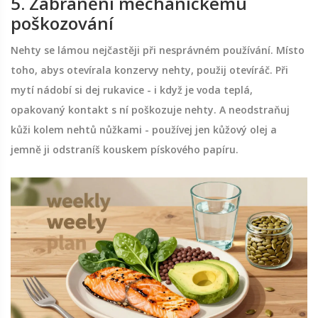
5. Zabránění mechanickému
poškozování
Nehty se lámou nejčastěji při nesprávném používání. Místo
toho, abys otevírala konzervy nehty, použij otevíráč. Při
mytí nádobí si dej rukavice - i když je voda teplá,
opakovaný kontakt s ní poškozuje nehty. A neodstraňuj
kůži kolem nehtů nůžkami - používej jen kůžový olej a
jemně ji odstraníš kouskem pískového papíru.