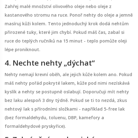
Zahřej malé množství olivového oleje nebo oleje z
kastanového stromu na ruce. Ponoř nehty do oleje a jemně
masíruj kůži kolem. Tento jednoduchý krok dodá nehtům
přirozené tuky, které jim chybí. Pokud máš čas, zabal si
ruce do teplých ručníků na 15 minut - teplo pomůže oleji
lépe proniknout.
4. Nechte nehty „dýchat“
Nehty nemají krevní oběh, ale jejich kůže kolem ano. Pokud
máš nehty pořád pokryté lakem, kůže pod nimi nezískává
kyslík a nehty se postupně oslabují. Doporučuji mít nehty
bez laku alespoň 3 dny týdně. Pokud se ti to nezdá, zkus
nehtový lak s přírodními složkami - například 5-free lak
(bez formaldehydu, toluenu, DBP, kamefory a
formaldehydové pryskyřice).