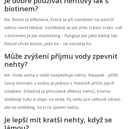
Je dobré používat nehtový lak s
biotinem?
Ne. Biotin je bílkovina, která se při nanášení na povrch
nehtu nevstřebává. Vstřebává se jen přes trávicí trakt. Lak
s biotinem je jen marketing - funguje jen jako běžný lak.
Pokud chceš biotin, jedz ho - ne nanášej ho.
Může zvýšení příjmu vody zpevnit
nehty?
Ne. Voda sama o sobě nezpevňuje nehty. Naopak - příliš
častý kontakt s vodou je jednou z hlavních příčin jejich
oslabení. Důležitá je přirozená vlhkost nehtů, kterou
dodávají tuky a oleje, ne voda. Pij vodu pro celkové zdraví,
ale ne očekávej, že ti to zpevní nehty.
Je lepší mít kratší nehty, když se
lámou?