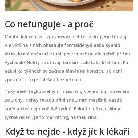
Co nefunguje - a proč
Mnoho lidí věří, že „zpevňovače nehtů“ z drogerie fungují.
Ale většina z nich obsahuje formaldehyd nebo kyanid -
látky, které dočasně ztuhlí povrch nehtu, ale neřeší příčinu.
Výsledek? Nehty se stávají tvrdšími, ale také křehčími. Po
několika týdnech se začnou lámát na koncích. To není
zpevnění - to je falešná bezpečnost.
Taky nevěřte „kouzelným“ mastem, které slibují zpevnění
za 3 dny. Nehty rostou přibližně 3 mm měsíčně. Každá
změna trvá nejméně 6-8 týdnů. Pokud ti někdo slibuje
rychlé řešení, je to marketing, ne medicína.
Když to nejde - když jít k lékaři