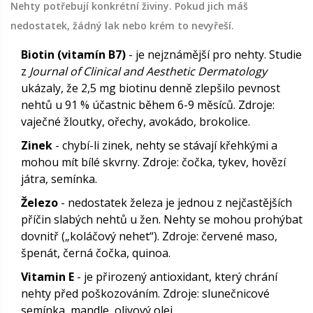
Nehty potřebují konkrétní živiny. Pokud jich máš
nedostatek, žádný lak nebo krém to nevyřeší.
Biotin (vitamín B7)
- je nejznámější pro nehty. Studie
z
Journal of Clinical and Aesthetic Dermatology
ukázaly, že 2,5 mg biotinu denně zlepšilo pevnost
nehtů u 91 % účastnic během 6-9 měsíců. Zdroje:
vaječné žloutky, ořechy, avokádo, brokolice.
Zinek
- chybí-li zinek, nehty se stávají křehkými a
mohou mít bílé skvrny. Zdroje: čočka, tykev, hovězí
játra, semínka.
Železo
- nedostatek železa je jednou z nejčastějších
příčin slabých nehtů u žen. Nehty se mohou prohýbat
dovnitř („koláčový nehet“). Zdroje: červené maso,
špenát, černá čočka, quinoa.
Vitamin E
- je přirozený antioxidant, který chrání
nehty před poškozováním. Zdroje: slunečnicové
semínka, mandle, olivový olej.