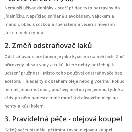
Nemusíš užívat doplňky - stačí přidat tyto potraviny do
jídelníčku. Například snídaně s avokádem, vajíčkem a
mandlí, oběd s čočkou a špenátem a večeří s hovězím
játrem nebo rybou.
2. Změň odstraňovač laků
Odstraňovač s acetónem je jako kyselina na nehtech. Zničí
přirozený obsah vody a tuků, které nehty potřebují k
udržení pružnosti. Místo toho používej odstraňovače bez
acetónu - hledej ty s obsahem oleje nebo glycerinu. Pokud
nemáš jinou možnost, používej acetón jen jednou týdně a
vždy po něm naneste malé množství olivového oleje na
nehty a kůži kolem.
3. Pravidelná péče - olejová koupel
Každý večer si udělej pětiminutovou olejovou koupel.