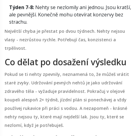
Týden 7-8:
Nehty se nezlomily ani jednou. Jsou kratší,
ale pevnější. Konečně mohu otevírat konzervy bez
strachu.
Největší chyba je přestat po dvou týdnech. Nehty nejsou
vlasy - nezrůstou rychle. Potřebují čas, konzistenci a
trpělivost.
Co dělat po dosažení výsledku
Pokud se ti nehty zpevnily, neznamená to, že můžeš vrátit
staré zvyky. Udržování pevných nehtů je jako udržování
zdravého těla - vyžaduje pravidelnost. Pokračuj v olejové
koupeli alespoň 2× týdně, jízdní plán si ponechávej a vždy
používej rukavice při práci s vodou. A nezapomeň - krásné
nehty nejsou ty, které mají nejdelší lak. Jsou ty, které se
nezlomí, když je potřebuješ.