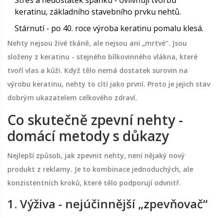
Stres a nedostatek spánku - ovlivňují tvorbu
keratinu, základního stavebního prvku nehtů.
Stárnutí - po 40. roce výroba keratinu pomalu klesá.
Nehty nejsou živé tkáně, ale nejsou ani „mrtvé“. Jsou
složeny z keratinu - stejného bílkovinného vlákna, které
tvoří vlas a kůži. Když tělo nemá dostatek surovin na
výrobu keratinu, nehty to cítí jako první. Proto je jejich stav
dobrým ukazatelem celkového zdraví.
Co skutečně zpevní nehty -
domácí metody s důkazy
Nejlepší způsob, jak zpevnit nehty, není nějaký nový
produkt z reklamy. Je to kombinace jednoduchých, ale
konzistentních kroků, které tělo podporují odvnitř.
1. Výživa - nejúčinnější „zpevňovač“