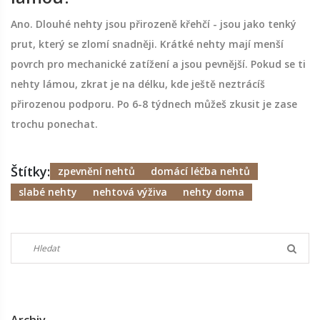
Ano. Dlouhé nehty jsou přirozeně křehčí - jsou jako tenký
prut, který se zlomí snadněji. Krátké nehty mají menší
povrch pro mechanické zatížení a jsou pevnější. Pokud se ti
nehty lámou, zkrat je na délku, kde ještě neztrácíš
přirozenou podporu. Po 6-8 týdnech můžeš zkusit je zase
trochu ponechat.
Štítky:
zpevnění nehtů
domácí léčba nehtů
slabé nehty
nehtová výživa
nehty doma