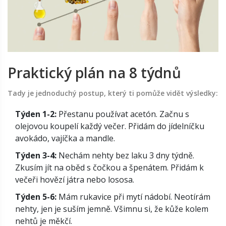
Praktický plán na 8 týdnů
Tady je jednoduchý postup, který ti pomůže vidět výsledky:
Týden 1-2:
Přestanu používat acetón. Začnu s
olejovou koupelí každý večer. Přidám do jídelníčku
avokádo, vajíčka a mandle.
Týden 3-4:
Nechám nehty bez laku 3 dny týdně.
Zkusím jít na oběd s čočkou a špenátem. Přidám k
večeři hovězí játra nebo lososa.
Týden 5-6:
Mám rukavice při mytí nádobí. Neotírám
nehty, jen je suším jemně. Všimnu si, že kůže kolem
nehtů je měkčí.