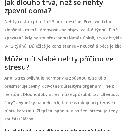
Jak dlouho trvá, než se nehty
zpevní doma?
Nehty rostou přibližně 3 mm měsíčně. První viditelné
zlepšení - menší lámavost - se objeví za 4-6 týdnů. Plné
zpevnění, kdy nehty přestanou lámát úplně, trvá obvykle
8-12 týdnů. Důležité je konzistence - neustálá péče je klíč.
Může mít slabé nehty příčinu ve
stresu?
Ano. Stres ovlivňuje hormony a způsobuje, že tělo
přesměruje živiny k životně důležitým orgánům - ne k
nehtům. Dlouhodobý stres může způsobit tzv. „Beauovy
čáry“ - výběžky na nehtech, které vznikají při přerušení
růstu keratinu. Zlepšení spánku a snížení stresu je tedy
součástí léčby.