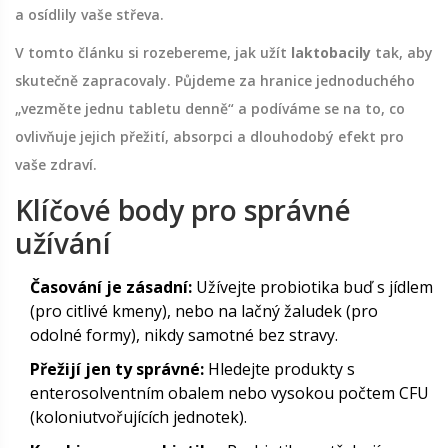
a osídlily vaše střeva.
V tomto článku si rozebereme, jak užít
laktobacily
tak, aby
skutečně zapracovaly. Půjdeme za hranice jednoduchého
„vezměte jednu tabletu denně“ a podíváme se na to, co
ovlivňuje jejich přežití, absorpci a dlouhodobý efekt pro
vaše zdraví.
Klíčové body pro správné
užívání
Časování je zásadní:
Užívejte probiotika buď s jídlem
(pro citlivé kmeny), nebo na lačný žaludek (pro
odolné formy), nikdy samotné bez stravy.
Přežijí jen ty správné:
Hledejte produkty s
enterosolventním obalem nebo vysokou počtem CFU
(koloniutvořujících jednotek).