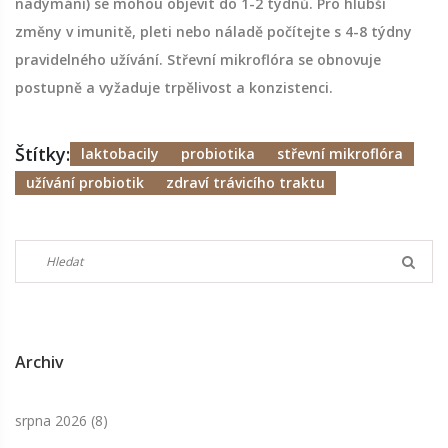
nadýmání) se mohou objevit do 1-2 týdnů. Pro hlubší
změny v imunitě, pleti nebo náladě počítejte s 4-8 týdny
pravidelného užívání. Střevní mikroflóra se obnovuje
postupně a vyžaduje trpělivost a konzistenci.
Štítky:
laktobacily
probiotika
střevní mikroflóra
užívání probiotik
zdraví trávicího traktu
Archiv
srpna 2026
(8)