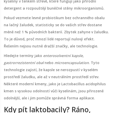
kyseliny v tenkém střevě, které fungují jako přírodní
detergent a rozpouštějí buněčné stěny mikroorganismů.
Pokud vezmete levné probiotikum bez ochranného obalu
na lačný žaludek, statisticky se do vašich střev dostane
méně než 1 % původních bakterií. Zbytek zahyne v žaludku.
To je důvod, proč mnozí lidé reportují nulový efekt.
Řešením nejsou nutně dražší značky, ale technologie.
Hledejte termíny jako
enterosolventní kapsle
,
gastrorrezistentní obal
nebo
microencapsulation
. Tyto
technologie zajistí, že kapsle se nerozpustí v kyselém
prostředí žaludku, ale až v neutrálním prostředí střev.
Některé moderní kmeny, jako je
Lactobacillus acidophilus
kmen s vysokou odolností vůči kyselinám
, jsou přirozeně
odolnější, ale i jim pomůže správná forma aplikace.
Kdy pít laktobacily? Ráno,