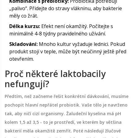
Kombinace s prebiotiky:
Probiotika potřebují
„palivo“. Přidejte do stravy vlákninu, aby bakterie
měly co žrát.
Délka kurzu:
Efekt není okamžitý. Počítejte s
minimálně 4-8 týdny pravidelného užívání.
Skladování:
Mnoho kultur vyžaduje lednici. Pokud
produkt stojí v teple, může být neúčinný ještě před
otevřením.
Proč některé laktobacily
nefungují?
Předtím, než začneme řešit konkrétní dávkování, musíme
pochopit hlavní nepřátel probiotik. Vaše tělo je navrženo
tak, aby ničí cizí organismy. Žaludeční kyselina má pH
kolem 1,5 až 3,5 - to je prostředí, ve kterém by většina
bakterií měla okamžitě zemřít. Poté následují žlučové