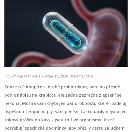
Od
Simona Vránová
|
května 31, 2026
|
0 Komentáře
Znáte to? Koupíte si drahé probiotikum, bere ho přesně
podle nápisu na krabičce, ale žádné zázračné zlepšení se
nekoná. Možná vám chybí jen pár drobností, které rozdělují
úspěšnou terapii od plýtvání penězi. Laktobacily nejsou jen
takový prášek do kávy - jsou to živé organismy, které
potřebují specifické podmínky, aby přežily cestu žaludkem