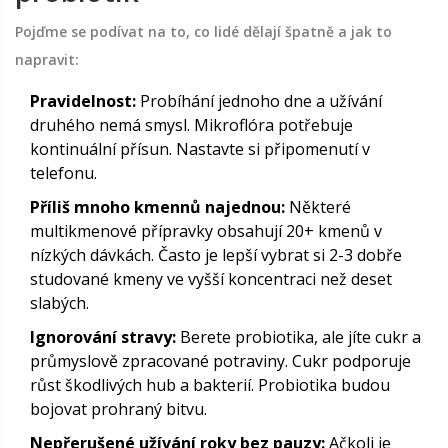
Pojďme se podívat na to, co lidé dělají špatně a jak to
napravit:
Pravidelnost:
Probíhání jednoho dne a užívání
druhého nemá smysl. Mikroflóra potřebuje
kontinuální přísun. Nastavte si připomenutí v
telefonu.
Příliš mnoho kmennů najednou:
Některé
multikmenové přípravky obsahují 20+ kmenů v
nízkých dávkách. Často je lepší vybrat si 2-3 dobře
studované kmeny ve vyšší koncentraci než deset
slabých.
Ignorování stravy:
Berete probiotika, ale jíte cukr a
průmyslově zpracované potraviny. Cukr podporuje
růst škodlivých hub a bakterií. Probiotika budou
bojovat prohraný bitvu.
Nepřerušené užívání roky bez pauzy:
Ačkoli je