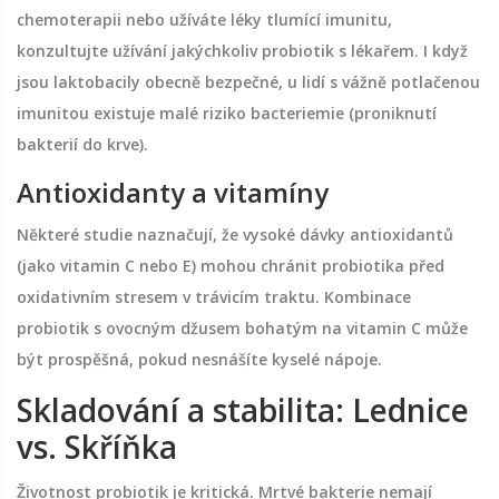
chemoterapii nebo užíváte léky tlumící imunitu,
konzultujte užívání jakýchkoliv probiotik s lékařem. I když
jsou laktobacily obecně bezpečné, u lidí s vážně potlačenou
imunitou existuje malé riziko bacteriemie (proniknutí
bakterií do krve).
Antioxidanty a vitamíny
Některé studie naznačují, že vysoké dávky antioxidantů
(jako vitamin C nebo E) mohou chránit probiotika před
oxidativním stresem v trávicím traktu. Kombinace
probiotik s ovocným džusem bohatým na vitamin C může
být prospěšná, pokud nesnášíte kyselé nápoje.
Skladování a stabilita: Lednice
vs. Skříňka
Životnost probiotik je kritická. Mrtvé bakterie nemají