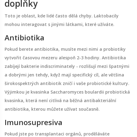
doplňky
Toto je oblast, kde lidé často dělá chyby. Laktobacily
mohou interagovat s jinými látkami, které užíváte.
Antibiotika
Pokud berete antibiotika, musíte mezi nimi a probiotiky
vytvořit časovou mezeru alespoň 2-3 hodiny. Antibiotika
zabíjejí bakterie indiscriminately - rozlišují mezi špatnými
a dobrými jen tehdy, když mají specifický cíl, ale většina
širokospektrých antibiotik zničí i vaše probiotické kultury.
Výjimkou je kvasinka
Saccharomyces boulardii
probiotická
kvasinka, která není citlivá na běžná antibakteriální
antibiotika
, kterou můžete užívat současně.
Imunosupresiva
Pokud jste po transplantaci orgánů, proděláváte