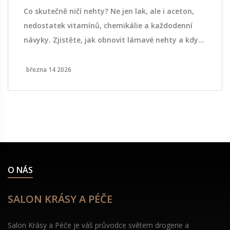
Co skutečně ničí nehty? Ne jen lak, ale i aceton,
nedostatek vitamínů, chemikálie a každodenní
návyky. Zjistěte, jak obnovit lámavé nehty a kdy
jít k lékaři.
března 14 2026
O NÁS
SALON KRÁSY A PÉČE
Salon Krásy a Péče je váš průvodce světem drogerie a