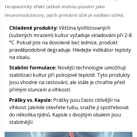
terapeutický efekt (ačkoli mohou působit jako
imunomodulátory, jejich primární účel je osídlení střev).
Chladené produkty:
Většina lyofilizovaných
(sušených mrazem) kultur vyžaduje skladování při 2-8
°C. Pokud jste na dovolené bez lednice, produkt
pravděpodobně degraduje. Hledejte indikátor teploty
na obalu.
Stabilní formulace:
Novější technologie umožňují
stabilizaci kultur při pokojové teplotě. Tyto produkty
jsou vhodné na cestování, ale stále je chraňte před
přímým sluncem a vlhkostí.
Prášky vs. Kapsle:
Prášky jsou často citlivější na
vlhkost. Jakmile otevřete tubu, snažte ji spotřebovat
do několika týdnů. Kapsle s dvojitým obalem jsou
stabilnější.