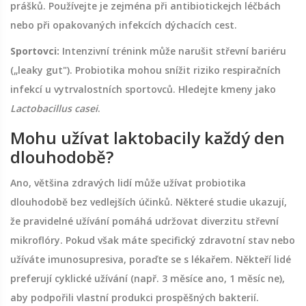
prášků. Používejte je zejména při antibiotickejch léčbách
nebo při opakovaných infekcích dýchacích cest.
Sportovci:
Intenzivní trénink může narušit střevní bariéru
(„leaky gut"). Probiotika mohou snížit riziko respiračních
infekcí u vytrvalostních sportovců. Hledejte kmeny jako
Lactobacillus casei
.
Mohu užívat laktobacily každý den
dlouhodobě?
Ano, většina zdravých lidí může užívat probiotika
dlouhodobě bez vedlejších účinků. Některé studie ukazují,
že pravidelné užívání pomáhá udržovat diverzitu střevní
mikroflóry. Pokud však máte specifický zdravotní stav nebo
užíváte imunosupresiva, poraďte se s lékařem. Někteří lidé
preferují cyklické užívání (např. 3 měsíce ano, 1 měsíc ne),
aby podpořili vlastní produkci prospěšných bakterií.