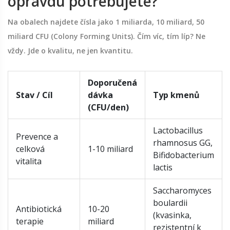
opravdu potřebujete?
Na obalech najdete čísla jako 1 miliarda, 10 miliard, 50
miliard CFU (Colony Forming Units). Čím víc, tím líp? Ne
vždy. Jde o kvalitu, ne jen kvantitu.
Doporučená
Stav / Cíl
dávka
Typ kmenů
(CFU/den)
Lactobacillus
Prevence a
rhamnosus GG,
celková
1-10 miliard
Bifidobacterium
vitalita
lactis
Saccharomyces
boulardii
Antibiotická
10-20
(kvasinka,
terapie
miliard
rezistentní k