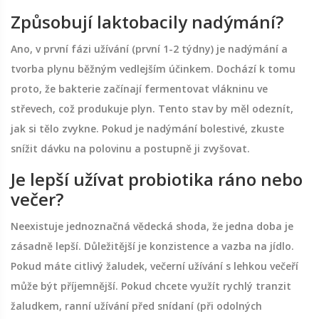
Způsobují laktobacily nadýmání?
Ano, v první fázi užívání (první 1-2 týdny) je nadýmání a
tvorba plynu běžným vedlejším účinkem. Dochází k tomu
proto, že bakterie začínají fermentovat vlákninu ve
střevech, což produkuje plyn. Tento stav by měl odeznít,
jak si tělo zvykne. Pokud je nadýmání bolestivé, zkuste
snížit dávku na polovinu a postupně ji zvyšovat.
Je lepší užívat probiotika ráno nebo
večer?
Neexistuje jednoznačná vědecká shoda, že jedna doba je
zásadně lepší. Důležitější je konzistence a vazba na jídlo.
Pokud máte citlivý žaludek, večerní užívání s lehkou večeří
může být příjemnější. Pokud chcete využít rychlý tranzit
žaludkem, ranní užívání před snídaní (při odolných