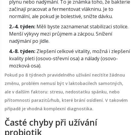
plynu nebo nadýmání. To je známka toho, že bakterie
začínají pracovat a fermentovat vlákninu. Je to
normální, ale pokud je bolestivé, snižte dávku.
2.-4. týden:
Měli byste zaznamenat stabilizaci stolice.
Menší výkyvy mezi průjmem a zácpou. Snížení
nadýmání po jídle.
4.-8. týden:
Zlepšení celkové vitality, možná i zlepšení
kvality pleti (osovo-střevní osa) a nálady (osovo-
mozková osa).
Pokud po 8 týdnech pravidelného užívání necítíte žádnou
změnu, problém nemusí být v laktobacilech samotných,
ale v dalším faktoru: stresu, nedostatku spánku, nebo
přítomnosti parazitů/hub, které brání osídlení. V takovém
případě je vhodná komplexní diagnostika.
Časté chyby při užívání
probiotik