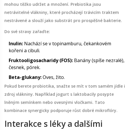
mohou těžko udržet a množení. Prebiotika jsou
netrávitelné vlákniny, které procházejí trávicím traktem
nestrávené a slouží jako substrát pro prospěšné bakterie.
Do své stravy zařaďte:
Inulin:
Nachází se v topinamburu, čekankovém
kořeni a cibuli.
Fruktooligosacharidy (FOS):
Banány (spíše nezralé),
česnek, pórek.
Beta-glukany:
Oves, žito.
Pokud berete probiotika, snažte se mít v tom samém jídle i
zdroj vlákniny. Například jogurt s laktobacily posypte
lněným semínkem nebo ovesnými vločkami. Tato
kombinace synergicky podporuje růst dobré mikroflóry.
Interakce s léky a dalšími