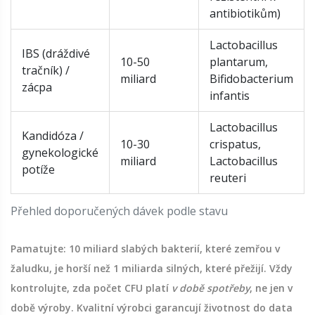
antibiotikům)
Lactobacillus
IBS (dráždivé
10-50
plantarum,
tračník) /
miliard
Bifidobacterium
zácpa
infantis
Lactobacillus
Kandidóza /
10-30
crispatus,
gynekologické
miliard
Lactobacillus
potíže
reuteri
Přehled doporučených dávek podle stavu
Pamatujte: 10 miliard slabých bakterií, které zemřou v
žaludku, je horší než 1 miliarda silných, které přežijí. Vždy
kontrolujte, zda počet CFU platí
v době spotřeby
, ne jen v
době výroby. Kvalitní výrobci garancují životnost do data