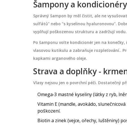
Šampony a kondicionéry -
Správný šampon by měl čistit, ale ne vysušovat
sulfátů" nebo "s kyselinou hyaluronovou". Dob
vyplňují poškozenou strukturu a zadržují vodu.
Po šamponu volte kondicionér jen na konečky, 
vlasovou kutikulu a zabraňuje rozpleťování.
. P
kapkami arganového oleje.
Strava a doplňky - krmen
Vlasy nejsou jen o povrchní péči. Dostatečný pří
Omega‑3 mastné kyseliny (látky z ryb, ln
Vitamin E (mandle, avokádo, slunečnicová 
poškození.
Biotin a zinek (vejce, ořechy, luštěniny) po