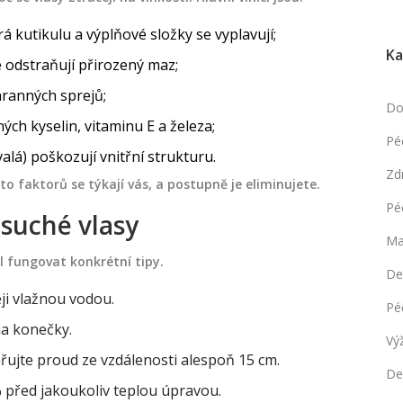
á kutikulu a výplňové složky se vyplavují;
Ka
é odstraňují přirozený maz;
hranných sprejů;
Do
ch kyselin, vitaminu E a železa;
Pé
lá) poškozují vnitřní strukturu.
Zd
to faktorů se týkají vás, a postupně je eliminujete.
Pé
 suché vlasy
Ma
 fungovat konkrétní tipy.
De
ji vlažnou vodou.
Pé
na konečky.
Vý
ěřujte proud ze vzdálenosti alespoň 15 cm.
De
 před jakoukoliv teplou úpravou.