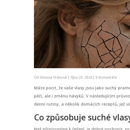
Od
Simona Vránová
|
října 25, 2025
|
0 Komentáře
Máte pocit, že vaše vlasy jsou jako suchý pra
péči, ale i změnu návyků. V následujícím průvo
denní rutiny, a několik domácích receptů, jež v
Co způsobuje suché vlas
Než přistoupíme k řešení, je dobré pochopit, proč