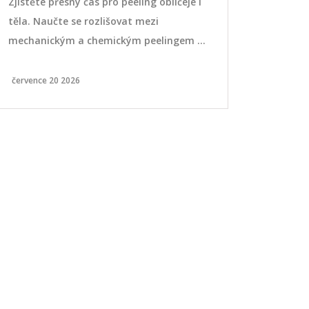
Zjistěte přesný čas pro peeling obličeje i
Retinol je kl
těla. Naučte se rozlišovat mezi
která pomáh
mechanickým a chemickým peelingem a
linky a pig
předejte podráždění pleti díky našemu
vám přiblíží
průvodci.
benefity, ja
července 20 2026
září 16 2024
si dát pozo
doporučené 
kteří užívají