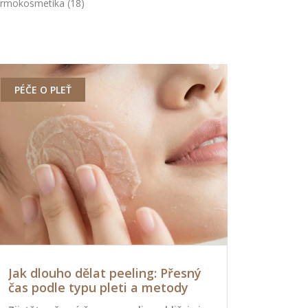
rmokosmetika
(18)
PÉČE O PLEŤ
PÉČE O PLE
Jak dlouho dělat peeling: Přesný
Jak retin
čas podle typu pleti a metody
vaši pleť