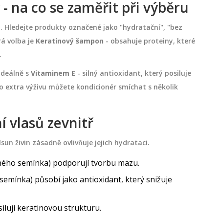
 na co se zaměřit při výběru
. Hledejte produkty označené jako "hydratační", "bez
rá volba je
Keratinový šampon
-
obsahuje proteiny, které
.
ideálně s
Vitaminem E
-
silný antioxidant, který posiluje
ro extra výživu můžete kondicionér smíchat s několik
í vlasů zevnitř
sun živin zásadně ovlivňuje jejich hydrataci.
ěného semínka) podporují tvorbu mazu.
semínka) působí jako antioxidant, který snižuje
silují keratinovou strukturu.