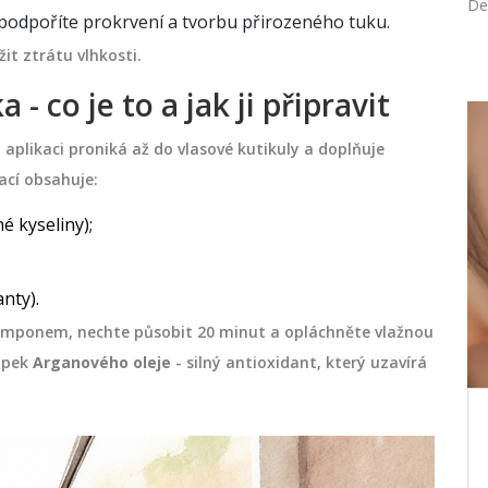
De
 podpoříte prokrvení a tvorbu přirozeného tuku.
t ztrátu vlhkosti.
 co je to a jak ji připravit
MANIKÚRA A NEHTY
 aplikaci proniká až do vlasové kutikuly a doplňuje
ací obsahuje:
é kyseliny);
anty).
šamponem, nechte působit 20 minut a opláchněte vlažnou
apek
Arganového oleje
-
silný antioxidant, který uzavírá
Jak se píše manikúra? Pravidla,
kou
časté chyby a správný
výslovnostní klíč