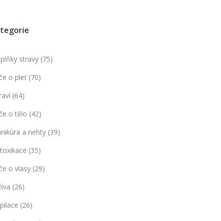
tegorie
plňky stravy
(75)
če o pleť
(70)
raví
(64)
če o tělo
(42)
nikúra a nehty
(39)
toxikace
(35)
če o vlasy
(29)
živa
(26)
pilace
(26)