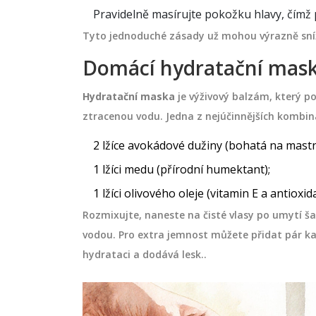
Pravidelně masírujte pokožku hlavy, čímž
Tyto jednoduché zásady už mohou výrazně sníži
Domácí hydratační maska -
DEPILACE
Hydratační maska
je výživový balzám, který po
ztracenou vodu.
Jedna z nejúčinnějších kombin
2 lžíce avokádové dužiny (bohatá na mastn
1 lžíci medu (přírodní humektant);
1 lžíci olivového oleje (vitamin E a antioxid
Rozmixujte, naneste na čisté vlasy po umytí 
vodou. Pro extra jemnost můžete přidat pár k
hydrataci a dodává lesk.
.
a bolavé klouby?
Co je nejlepší na depilaci?
další ověřené
Porovnání metod pro hlad
kůži bez podráždění