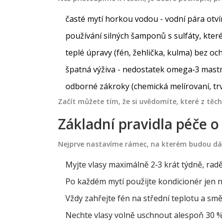
časté mytí horkou vodou - vodní pára otvír
používání silných šamponů s sulfáty, kter
teplé úpravy (fén, žehlička, kulma) bez oc
špatná výživa - nedostatek omega‑3 mastný
odborné zákroky (chemická melírovaní, trva
Začít můžete tím, že si uvědomíte, které z těch
Základní pravidla péče o
Nejprve nastavíme rámec, na kterém budou dál
Myjte vlasy maximálně 2‑3 krát týdně, radě
Po každém mytí použijte kondicionér jen 
Vždy zahřejte fén na střední teplotu a sm
Nechte vlasy volně uschnout alespoň 30 %