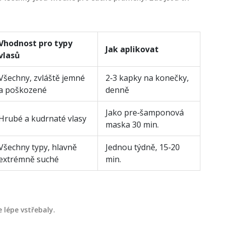
Vhodnost pro typy
Jak aplikovat
vlasů
Všechny, zvláště jemné
2‑3 kapky na konečky,
a poškozené
denně
Jako pre‑šamponová
Hrubé a kudrnaté vlasy
maska 30 min.
Všechny typy, hlavně
Jednou týdně, 15‑20
extrémně suché
min.
e lépe vstřebaly.