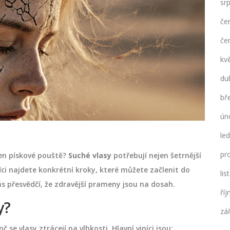
sr
če
če
kv
du
bř
ún
le
pr
men pískové pouště?
Suché vlasy
potřebují nejen šetrnější
dci najdete konkrétní kroky, které můžete začlenit do
li
ás přesvědčí, že zdravější prameny jsou na dosah.
ří
y?
zá
 se vlasy ztrácejí na vlhkosti. Hlavní viníci jsou: