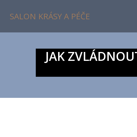
SALON KRÁSY A PÉČE
JAK ZVLÁDNOUT