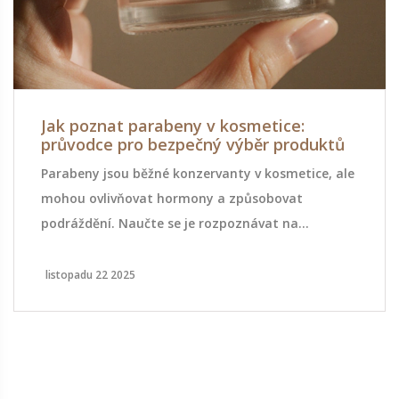
Jak poznat parabeny v kosmetice:
průvodce pro bezpečný výběr produktů
Parabeny jsou běžné konzervanty v kosmetice, ale
mohou ovlivňovat hormony a způsobovat
podráždění. Naučte se je rozpoznávat na
etiketách a vybírejte bezpečnější alternativy pro
zdravou pokožku.
listopadu 22 2025