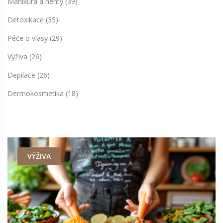
Manikúra a nehty
(39)
Detoxikace
(35)
Péče o vlasy
(29)
Výživa
(26)
Depilace
(26)
Dermokosmetika
(18)
VÝŽIVA