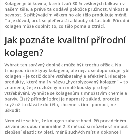
Kolagen je bílkovina, která tvoří 30 % veškerých bílkovin v
našem těle, a právě ta dodává pokožce pružnost, vlhkost a
pevnost. S přibývajícím věkem ho ale tělo produkuje méně.
To je důvod, proč se pleť vrásčí a klouby občas bolí. Přírodní
kolagen může doplnit to, co tělo pomalu ztrácí.
Jak poznáte kvalitní přírodní
kolagen?
Vybrat ten správný doplněk může být trochu oříšek. Na
trhu jsou různé typy kolagenu, ale nejvíc se doporučuje rybí
kolagen – je totiž dobře vstřebatelný a efektivní. Hledejte
produkty, které mají v názvu „hydrolyzovaný kolagen“ – to
znamená, že je rozložený na malé kousky pro lepší
vstřebávání. Vyhněte se kolagenům s množstvím chemie a
barviv. Čistý přírodní zdroj je naprostý základ, protože
když už to dáváte do těla, chceme s tím i pomoct, ne
uškodit.
Nemusíte se bát, že kolagen zabere hned. Při pravidelném
užívání po dobu minimálně 2–3 měsíců si můžete všimnout
zlepšení elasticity pleti, méně suchých míst a dokonce i