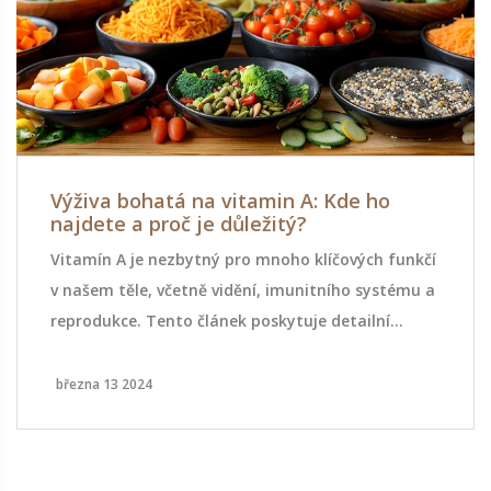
Výživa bohatá na vitamin A: Kde ho
najdete a proč je důležitý?
Vitamín A je nezbytný pro mnoho klíčových funkčí
v našem těle, včetně vidění, imunitního systému a
reprodukce. Tento článek poskytuje detailní
přehled potravin bohatých na vitamin A a
významu tohoto vitamínu pro lidské zdraví.
března 13 2024
Dozvíte se, jak můžete zařadit tyto potraviny do
svého jídelního lístku a jaký má vitamin A vliv na
vaše zdraví.