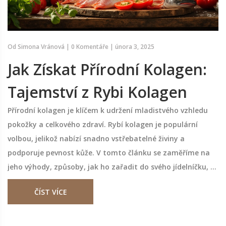
Od
Simona Vránová
|
0 Komentáře
|
února 3, 2025
Jak Získat Přírodní Kolagen:
Tajemství z Rybi Kolagen
Přírodní kolagen je klíčem k udržení mladistvého vzhledu
pokožky a celkového zdraví. Rybí kolagen je populární
volbou, jelikož nabízí snadno vstřebatelné živiny a
podporuje pevnost kůže. V tomto článku se zaměříme na
jeho výhody, způsoby, jak ho zařadit do svého jídelníčku, a
přednosti oproti jiným druhům kolagenu. Podělíme se také
ČÍST VÍCE
o recepty a tipy, jak si zařadit rybí kolagen do
každodenního života.