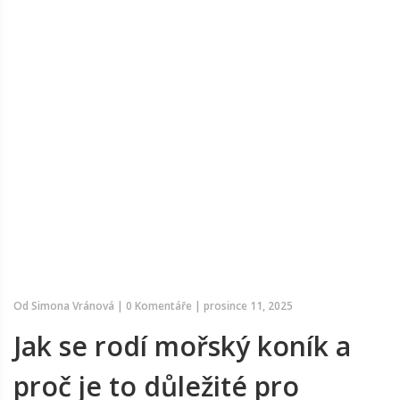
Od
Simona Vránová
|
0 Komentáře
|
prosince 11, 2025
Jak se rodí mořský koník a
proč je to důležité pro