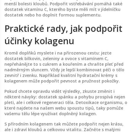
menší bolesti kloubů. Podpořit vstřebávání pomáhá také
dostatek vitamínu C, kterého byste měli mít v jídelníčku
dostatek nebo ho doplnit formou suplementu.
Praktické rady, jak podpořit
účinky kolagenu
Kromě doplňků myslete i na přirozenou cestu: jezte
dostatek bílkovin, zeleniny a ovoce s vitamínem C,
nepřehánějte to s cukrem a kouřením a chraňte pleť před
nadměrným sluncem. Vždy je lepší kombinovat péči o tělo
zevnitř i zvenku. Například kvalitní hydratační krémy s
kolagenem může podpořit pevnost a pružnost pokožky.
Pokud chcete opravdu vidět výsledky, zkuste změnit i
některé návyky: dostatek spánku a pohybu prospívá nejen
pleti, ale i celkové regeneraci těla. Detoxikace organismu, o
které najdete na našem webu spoustu tipů, taky pomůže
vašemu tělu lépe využívat doplněný kolagen.
S přírodním kolagenem tak můžete podpořit nejen krásu,
ale i zdraví kloubů a celkovou vitalitu. Začněte s malými