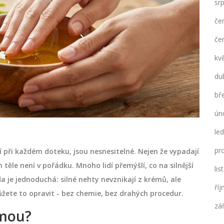
sr
če
če
kv
du
bř
ún
le
pr
í při každém doteku, jsou nesnesitelné. Nejen že vypadají
 těle není v pořádku. Mnoho lidí přemýšlí, co na silnější
li
da je jednoduchá: silné nehty nevznikají z krémů, ale
ří
můžete to opravit - bez chemie, bez drahých procedur.
zá
ámou?