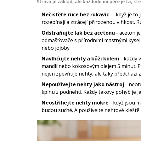
 být bolestivý
Článek, jak správně zapíjet antibi
Strava je základ, ale každodenní péče je ta, kte
správnou péči a
aby se maximalizoval jejich účinek
Nečistěte ruce bez rukavic
- i když je t
nek poskytuje
minimalizovaly vedlejší účinky. Za
rozepínají a ztrácejí přirozenou vlhkost. 
, jak správně
rady, co pít, čemu se vyhnout a pr
Odstraňujte lak bez acetonu
- aceton je
trhnutí nehtu, aby se
důležité dodržovat lékařská dopor
července 10 2024
odmašťovače s přírodními mastnými kysel
 urychlilo hojení.
nebo jojoby.
oky, použití
Navlhčujte nehty a kůži kolem
- každý v
venci komplikací.
mandlí nebo kokosovým olejem 5 minut. P
nejen zpevňuje nehty, ale taky předchází 
Nepoužívejte nehty jako nástroj
- neot
špínu z podnehtí. Každý takový pohyb je ja
Neostříhejte nehty mokré
- když jsou m
budou suché. A používejte nehtové kleště