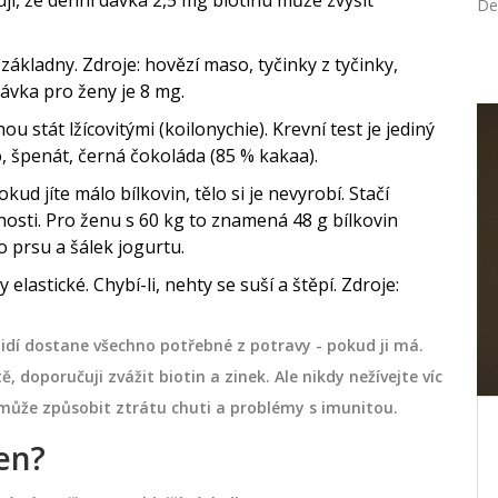
De
 základny. Zdroje: hovězí maso, tyčinky z tyčinky,
ávka pro ženy je 8 mg.
 stát lžícovitými (koilonychie). Krevní test je jediný
ZDRAVÍ
o, špenát, černá čokoláda (85 % kakaa).
kud jíte málo bílkovin, tělo si je nevyrobí. Stačí
nosti. Pro ženu s 60 kg to znamená 48 g bílkovin
o prsu a šálek jogurtu.
 elastické. Chybí-li, nehty se suší a štěpí. Zdroje:
 lidí dostane všechno potřebné z potravy - pokud ji má.
, doporučuji zvážit biotin a zinek. Ale nikdy nežívejte víc
ůže způsobit ztrátu chuti a problémy s imunitou.
ika:
Jak rozpoznat bakteriální
en?
vaginózu a správně ji léčit?