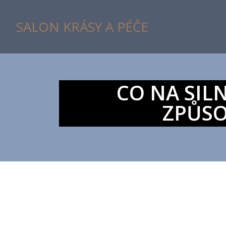
SALON KRÁSY A PÉČE
CO NA SIL
ZPŮSO