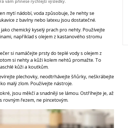
otika,
Bakteriální vaginóza je časté
rá vám přinese rychlejší výsledky.
 a
onemocnění, které může postihnout
o jen mytí nádobí, voda způsobuje, že nehty se
hrnuje
ženy všech věkových kategorií. V tomto
Rukavice z bavlny nebo latexu jsou dostatečné.
oč je
článku se dozvíte, jak rozpoznat
 jako chemický kyselý prach pro nehty. Používejte
učení.
příznaky bakteriální infekce pochvy,
října 2 2024
inami, například s olejem z kastanového stromu
jakými způsoby můžete předcházet
jejímu vzniku a jaké jsou dostupné
ečer si namáčejte prsty do teplé vody s olejem z
léčebné možnosti. Nabídneme vám
otom si nehty a kůži kolem nehtů promažte. To
praktické rady a tipy, jak udržovat
zaschlé kůži a koutkům.
zdravou vaginální mikroflóru díky
evírejte plechovky, neodtrhávejte šňůrky, neškrábejte
laktobacilům.
ko malý zlom. Používejte nástroje.
okré, jsou měkčí a snadněji se lámou. Ostříhejte je, až
 s rovným řezem, ne pincetovým.