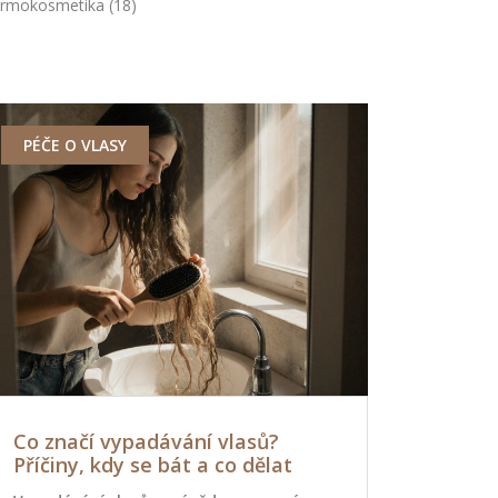
rmokosmetika
(18)
PÉČE O VLASY
PÉČE O TĚ
Co značí vypadávání vlasů?
Jak správ
Příčiny, kdy se bát a co dělat
pleť? Tip