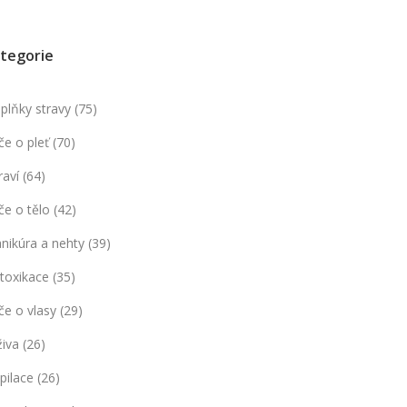
tegorie
plňky stravy
(75)
če o pleť
(70)
raví
(64)
če o tělo
(42)
nikúra a nehty
(39)
toxikace
(35)
če o vlasy
(29)
živa
(26)
pilace
(26)