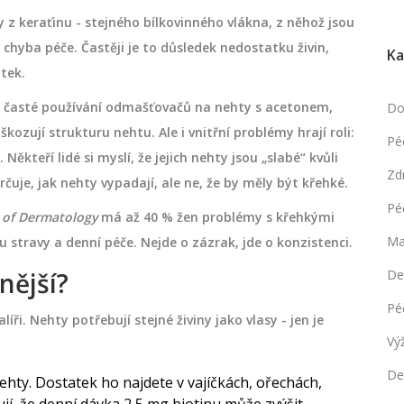
y z keraťinu - stejného bílkovinného vlákna, z něhož jsou
 chyba péče. Častěji je to důsledek nedostatku živin,
Ka
tek.
, časté používání odmašťovačů na nehty s acetonem,
Do
zují strukturu nehtu. Ale i vnitřní problémy hrají roli:
Pé
Někteří lidé si myslí, že jejich nehty jsou „slabé“ kvůli
Zd
čuje, jak nehty vypadají, ale ne, že by měly být křehké.
Pé
 of Dermatology
má až 40 % žen problémy s křehkými
Ma
 stravy a denní péče. Nejde o zázrak, jde o konzistenci.
lnější?
De
Pé
íři. Nehty potřebují stejné živiny jako vlasy - jen je
Vý
De
ehty. Dostatek ho najdete v vajíčkách, ořechách,
jí, že denní dávka 2,5 mg biotinu může zvýšit