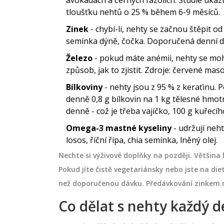
tloušťku nehtů o 25 % během 6-9 měsíců.
Zinek
- chybí-li, nehty se začnou štěpit od
semínka dýně, čočka. Doporučená denní d
Železo
- pokud máte anémii, nehty se mohou
ZDRAVÍ
způsob, jak to zjistit. Zdroje: červené mas
Bílkoviny
- nehty jsou z 95 % z keraťinu. Po
denně 0,8 g bílkovin na 1 kg tělesné hmot
denně - což je třeba vajíčko, 100 g kuřecíh
Omega-3 mastné kyseliny
- udržují nehty
losos, říční řípa, chia semínka, lněný olej.
Nechte si výživové doplňky na později. Většina
Pokud jíte čistě vegetariánsky nebo jste na dietě
než doporučenou dávku. Předávkování zinkem m
třovat prst po
Jak správně zapíjet antibiot
Co dělat s nehty každý d
Praktické rady a tipy