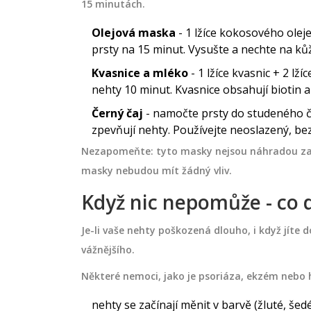
15 minutách.
Olejová maska
- 1 lžíce kokosového oleje
prsty na 15 minut. Vysušte a nechte na kůž
Kvasnice a mléko
- 1 lžíce kvasnic + 2 lž
nehty 10 minut. Kvasnice obsahují biotin a 
Černý čaj
- namočte prsty do studeného če
zpevňují nehty. Používejte neoslazený, bez
Nezapomeňte: tyto masky nejsou náhradou za z
masky nebudou mít žádný vliv.
Když nic nepomůže - co 
Je-li vaše nehty poškozená dlouho, i když jíte 
vážnějšího.
Některé nemoci, jako je psoriáza, ekzém nebo
nehty se začínají měnit v barvě (žluté, šedé