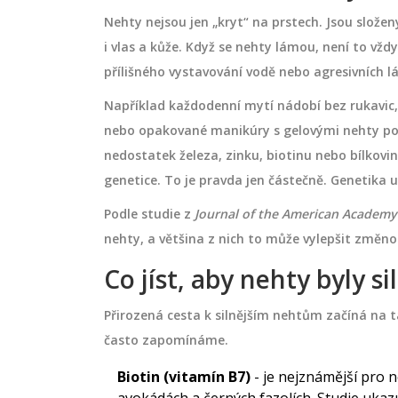
Nehty nejsou jen „kryt“ na prstech. Jsou složen
i vlas a kůže. Když se nehty lámou, není to vždy
přílišného vystavování vodě nebo agresivních lá
Například každodenní mytí nádobí bez rukavic
nebo opakované manikúry s gelovými nehty poško
nedostatek železa, zinku, biotinu nebo bílkovin. 
genetice. To je pravda jen částečně. Genetika ur
Podle studie z
Journal of the American Academy
nehty, a většina z nich to může vylepšit změnou
Co jíst, aby nehty byly si
Přirozená cesta k silnějším nehtům začíná na tal
často zapomínáme.
Biotin (vitamín B7)
- je nejznámější pro n
avokádách a černých fazolích. Studie ukazu