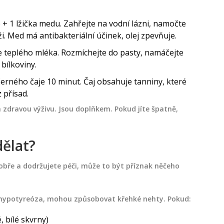
 + 1 lžička medu. Zahřejte na vodní lázni, namočte
i. Med má antibakteriální účinek, olej zpevňuje.
íce teplého mléka. Rozmíchejte do pasty, namáčejte
bílkoviny.
rného čaje 10 minut. Čaj obsahuje tanniny, které
 přísad.
dravou výživu. Jsou doplňkem. Pokud jíte špatně,
dělat?
dobře a dodržujete péči, může to být příznak něčeho
 hypotyreóza, mohou způsobovat křehké nehty. Pokud:
, bílé skvrny)