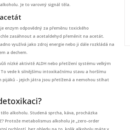
te,
Zjistěte rozdíl mezi epilací a depilací.
lkoholu. Je to varovný signál těla.
ko
Porovnáváme metody od holení po laser,
acetát
čně
radíme při výběru a varujeme před
častými chybami pro hladkou kůži.
je
enzym odpovědný za přeměnu toxického
května 24 2026
ychle zasáhnout a acetaldehyd přeměnit na acetát.
snadno využívá jako zdroj energie nebo ji dále rozkládá na
otem a dechem.
vůli nízké aktivitě ALDH nebo přetížení systému velkým
To vede k silnějšímu intoxikačnímu stavu a horšímu
 pijáků - jejich játra jsou přetížená a nemohou stíhat
detoxikaci?
 tělo alkoholu. Studená sprcha, káva, procházka
roč? Protože metabolismus alkoholu je „zero-order
tní rychlostí, bez ohledu na to, kolik alkoholu máte v