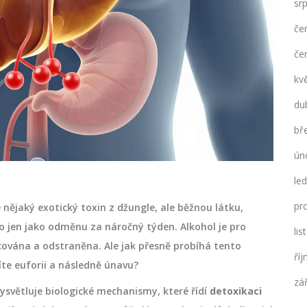
sr
če
če
kv
du
bř
ún
le
pr
e nějaký exotický toxin z džungle, ale běžnou látku,
o jen jako odměnu za náročný týden. Alkohol je pro
li
acována a odstraněna. Ale jak přesně probíhá tento
ří
títe euforii a následně únavu?
zá
ysvětluje biologické mechanismy, které řídí
detoxikaci