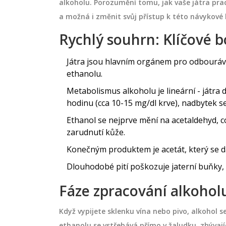
alkoholu. Porozumění tomu, jak vaše játra pra
a možná i změnit svůj přístup k této návykové 
Rychlý souhrn: Klíčové 
Játra jsou hlavním orgánem pro odbouráván
ethanolu.
Metabolismus alkoholu je lineární - játra
hodinu (cca 10-15 mg/dl krve), nadbytek s
Ethanol se nejprve mění na acetaldehyd, co
zarudnutí kůže.
Konečným produktem je acetát, který se dál
Dlouhodobé pití poškozuje jaterní buňky, v
Fáze zpracování alkoholu
Když vypijete sklenku vína nebo pivo, alkohol s
ethanolu se vstřebává přímo v žaludku, zbývají