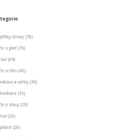
tegorie
plňky stravy
(76)
če o pleť
(70)
raví
(64)
če o tělo
(42)
nikúra a nehty
(39)
toxikace
(35)
če o vlasy
(29)
živa
(26)
pilace
(26)