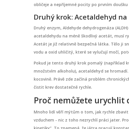
a je přesná, bezpečná
Jak obnovit kolagen v pleti? Zjistě
obličeje a nepříjemné pocity po prvním doušku a
tranění ztvrzelé
proč kolagen mizí a které látky ja
Druhý krok: Acetaldehyd na 
cí speciálních
retinol, vitamín C a peptidy skute
pro diabetiky, lidé s
fungují. Praktický průvodce péčí o
Druhý enzym,
Aldehyde dehydrogenáza (ALDH)
 chtějí dlouhodobý
pevnost a mladistvý vzhled pleti.
července 15 2026
acetaldehydu na méně škodlivý acetát
, musí r
.
Acetát je již relativně bezpečná látka. Tělo ji 
vodu a oxid uhličitý, které se vylučují močí, p
Pokud je tento druhý krok pomalý (například k
množstvím alkoholu), acetaldehyd se hromadí. 
kocovině. Právě zde začíná problém chronických
čistit krev dostatečně rychle.
Proč nemůžete urychlit 
Mnoho lidí věří mýtům o tom, jak rychle zbavit
vzduchem - nic z toho nezrychlí práci jater. P
kinetiky“. To znamená, že játra pracují konstan