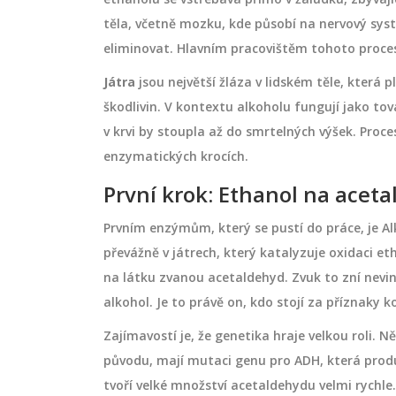
těla, včetně mozku, kde působí na nervový syst
eliminovat. Hlavním pracovištěm tohoto proces
Játra
jsou
největší žláza v lidském těle, která 
škodlivin
. V kontextu alkoholu fungují jako tov
DERMOKOSMETIKA
v krvi by stoupla až do smrtelných výšek. Proc
enzymatických krocích.
První krok: Ethanol na acet
Prvním enzýmům, který se pustí do práce, je
Al
převážně v játrech, který katalyzuje oxidaci e
na látku zvanou acetaldehyd. Zvuk to zní nevi
alkohol. Je to právě on, kdo stojí za příznaky k
Zajímavostí je, že genetika hraje velkou roli. 
á pedikúra a proč
Jak obnovit kolagen v pleti:
původu, mají mutaci genu pro ADH, která produ
ická?
Osvědčené metody a tipy p
tvoří velké množství acetaldehydu velmi rychle.
pevnou pleť