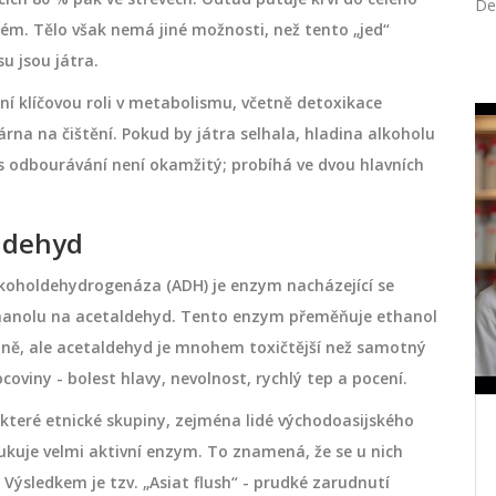
De
ém. Tělo však nemá jiné možnosti, než tento „jed“
u jsou játra.
plní klíčovou roli v metabolismu, včetně detoxikace
árna na čištění. Pokud by játra selhala, hladina alkoholu
DEPILACE
es odbourávání není okamžitý; probíhá ve dvou hlavních
aldehyd
koholdehydrogenáza (ADH)
je
enzym nacházející se
thanolu na acetaldehyd
. Tento enzym přeměňuje ethanol
nně, ale acetaldehyd je mnohem toxičtější než samotný
ocoviny - bolest hlavy, nevolnost, rychlý tep a pocení.
Některé etnické skupiny, zejména lidé východoasijského
Epilace versus depilace: Jaký je
kuje velmi aktivní enzym. To znamená, že se u nich
ro
rozdíl a co vybrat pro hladkou
 Výsledkem je tzv. „Asiat flush“ - prudké zarudnutí
kůži?