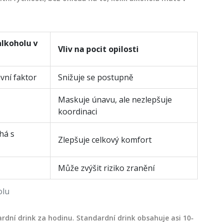
alkoholu v
Vliv na pocit opilosti
ivní faktor
Snižuje se postupně
Maskuje únavu, ale nezlepšuje
koordinaci
há s
Zlepšuje celkový komfort
Může zvýšit riziko zranění
olu
rdní drink za hodinu. Standardní drink obsahuje asi 10-