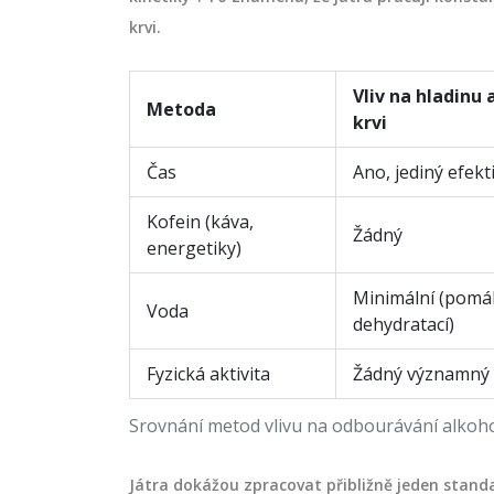
krvi.
Vliv na hladinu 
Metoda
krvi
Čas
Ano, jediný efekt
Kofein (káva,
Žádný
energetiky)
Minimální (pomá
Voda
dehydratací)
Fyzická aktivita
Žádný významný
Srovnání metod vlivu na odbourávání alkoh
Játra dokážou zpracovat přibližně jeden standa