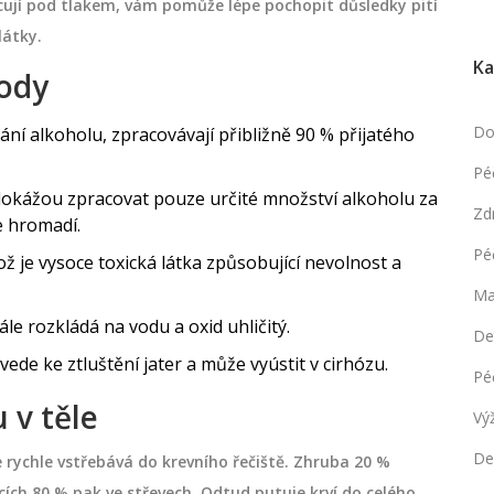
cují pod tlakem, vám pomůže lépe pochopit důsledky pití
látky.
Ka
body
Do
í alkoholu, zpracovávají přibližně 90 % přijatého
Pé
 dokážou zpracovat pouze určité množství alkoholu za
Zd
e hromadí.
Pé
ž je vysoce toxická látka způsobující nevolnost a
Ma
e rozkládá na vodu a oxid uhličitý.
De
ede ke ztluštění jater a může vyústit v cirhózu.
Pé
 v těle
Vý
De
e rychle vstřebává do krevního řečiště. Zhruba 20 %
cích 80 % pak ve střevech. Odtud putuje krví do celého