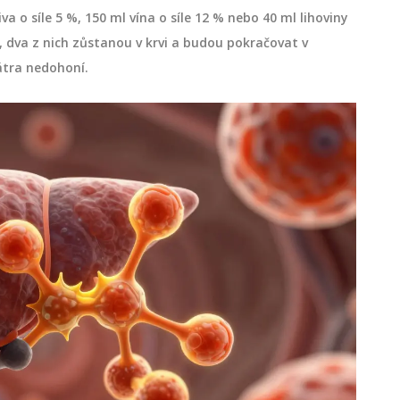
a o síle 5 %, 150 ml vína o síle 12 % nebo 40 ml lihoviny
nu, dva z nich zůstanou v krvi a budou pokračovat v
átra nedohoní.