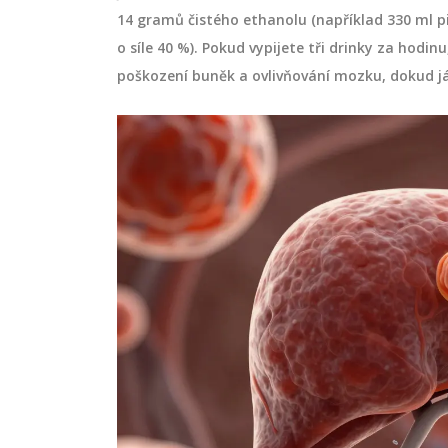
14 gramů čistého ethanolu (například 330 ml piv
o síle 40 %). Pokud vypijete tři drinky za hodi
poškození buněk a ovlivňování mozku, dokud j