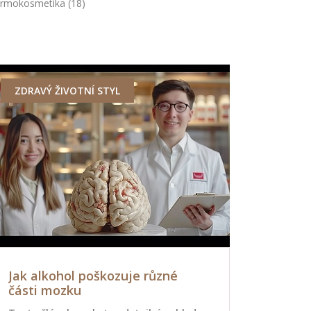
rmokosmetika
(18)
ZDRAVÝ ŽIVOTNÍ STYL
DOPLŇKY 
Jak alkohol poškozuje různé
Kolik ryb
části mozku
maximální
tipy