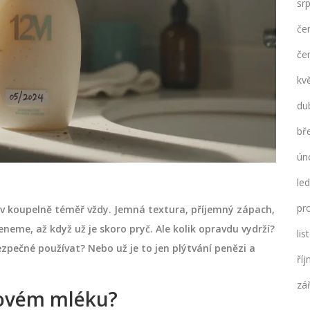
sr
če
če
kv
du
bř
ún
le
pr
 v koupelně téměř vždy. Jemná textura, příjemný zápach,
eme, až když už je skoro pryč. Ale kolik opravdu vydrží?
li
ezpečné používat? Nebo už je to jen plýtvání penězi a
ří
zá
ělovém mléku?