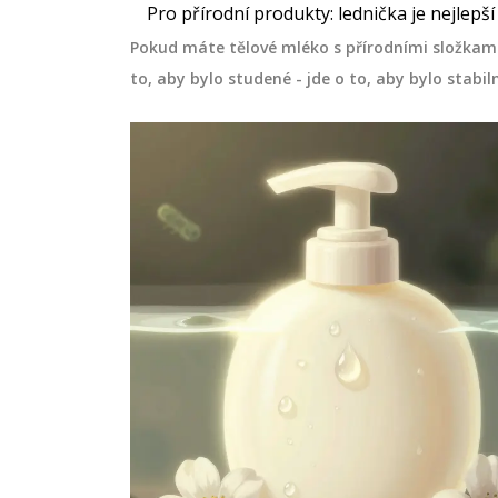
huje startovací
Jak dlouho vydrží botox vlasů? Re
Pro přírodní produkty: lednička je nejlepší
erý je klíčem k
rozpětí v týdnech, co výdrž zkracuj
Pokud máte tělové mléko s přírodními složkami, 
v oblasti
ji prodloužit, kolik stojí údržba a k
to, aby bylo studené - jde o to, aby bylo stabiln
 pečujících
na opakování. Bez balastu, jen fa
esionální nástroje,
srpna 20 2025
í vše potřebné pro
ť. Probereme
jich účinky a jak vám
hnout krásné a
těte si naše tipy a
mohou co nejlépe
oto balíčku.