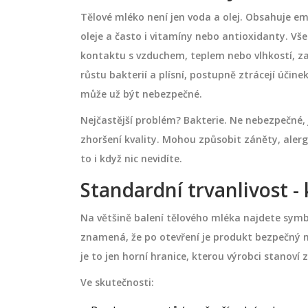
Tělové mléko není jen voda a olej. Obsahuje em
oleje a často i vitamíny nebo antioxidanty. Vš
kontaktu s vzduchem, teplem nebo vlhkostí, za
růstu bakterií a plísní, postupně ztrácejí účin
může už být nebezpečné.
Nejčastější problém? Bakterie. Ne nebezpečné, j
zhoršení kvality. Mohou způsobit záněty, alergi
to i když nic nevidíte.
Standardní trvanlivost - 
Na většině balení tělového mléka najdete symb
znamená, že po otevření je produkt bezpečný na
je to jen horní hranice, kterou výrobci stanov
Ve skutečnosti: