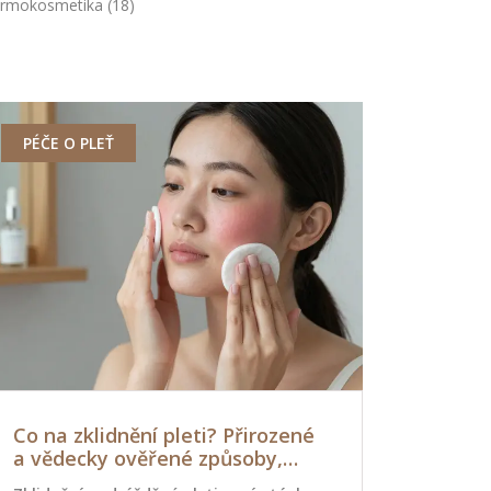
rmokosmetika
(18)
PÉČE O PLEŤ
DEPILACE
Co na zklidnění pleti? Přirozené
Jak dlouh
a vědecky ověřené způsoby,
depilací?
které skutečně fungují