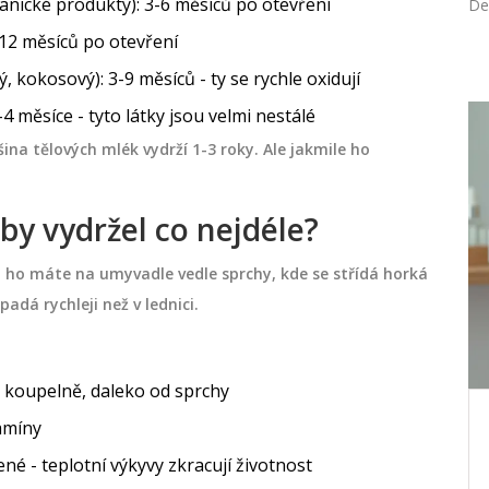
anické produkty): 3-6 měsíců po otevření
De
-12 měsíců po otevření
, kokosový): 3-9 měsíců - ty se rychle oxidují
 měsíce - tyto látky jsou velmi nestálé
DOPLŇKY STRAVY
na tělových mlék vydrží 1-3 roky. Ale jakmile ho
aby vydržel co nejdéle?
 ho máte na umyvadle vedle sprchy, kde se střídá horká
padá rychleji než v lednici.
v koupelně, daleko od sprchy
tamíny
sů:
Které vitamíny není vhodné
 chyby
kombinovat: Praktický průvodce
né - teplotní výkyvy zkracují životnost
bezpečným užíváním