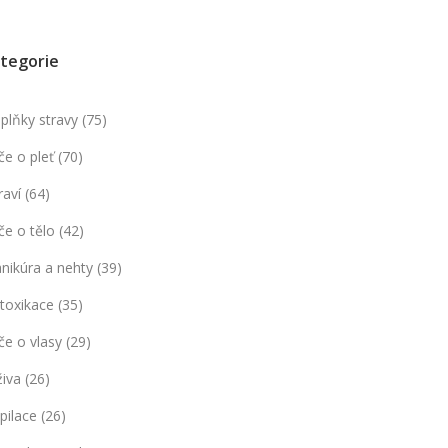
tegorie
plňky stravy
(75)
če o pleť
(70)
raví
(64)
če o tělo
(42)
nikúra a nehty
(39)
toxikace
(35)
če o vlasy
(29)
živa
(26)
pilace
(26)