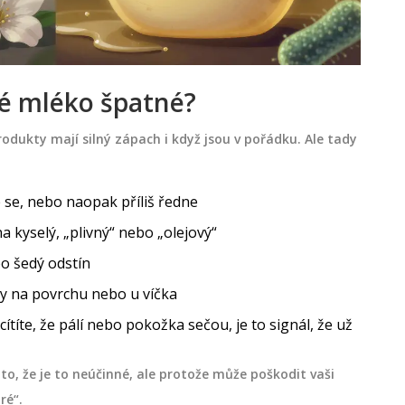
ové mléko špatné?
odukty mají silný zápach i když jsou v pořádku. Ale tady
e se, nebo naopak příliš ředne
 kyselý, „plivný“ nebo „olejový“
bo šedý odstín
y na povrchu nebo u víčka
cítíte, že pálí nebo pokožka sečou, je to signál, že už
to, že je to neúčinné, ale protože může poškodit vaši
ré“.