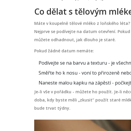
Co dělat s tělovým mlék
Máte v koupelně tělové mléko z loňského léta? 
Nejprve se podívejte na datum otevření. Pokud 
můžete odhadnout, jak dlouho je staré.
Pokud žádné datum nemáte:
Podívejte se na barvu a texturu - je všech
Směřte ho k nosu - voní to přirozeně neb
Naneste malou kapku na zápěstí - počkejte
Je-li vše v pořádku - můžete ho použít. Je-li n
doba, kdy byste měli „zkusit“ použít staré mlék
bude trvat týdny.