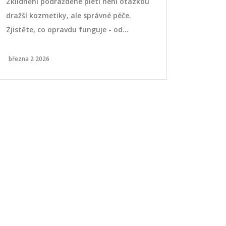
Zklidnění podrážděné pleti není otázkou
Zjistěte, ja
dražší kozmetiky, ale správné péče.
různými met
Zjistěte, co opravdu funguje - od
během čekán
kyseliny hyaluronové po pantenol - a co
chybám.
se má vyvarovat, abyste nezhoršili stav.
března 2 2026
října 17 2025