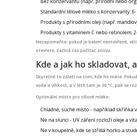
Bez konzervantů (např. přírodní nebo org
Standardní tělové mléko s konzervanty: 6
Produkty s přírodními oleji (např. mandlový
Produkty s vitamínem C nebo retinolem: 2-4
PÉČE O VLASY
Nezapomeňte: pokud je balení neotevřené, větši
otevřete, začíná čas počítat znovu.
Kde a jak ho skladovat, 
Skutečně to záleží na tom, kde ho máte. Pokud
voda a vlhkost, a v létě tam je 30 °C, pak se roz
Optimální místo pro tělové mléko:
Chladné, suché místo - například skříňka 
Ne na slunci - UV záření rozloží oleje a vi
ízí startovací
Jak dlouho vydrží botox vla
y?
reálná výdrž, péče a časté
Ne v koupelně, kde se střídá horko a stude