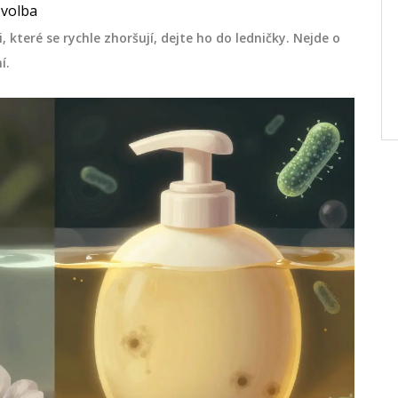
álné
Zjistěte, které vitamíny není dobré brát
 volba
e, jak
společně, jaké hrozí rizika a jak vitamíny
které se rychle zhoršují, dejte ho do ledničky. Nejde o
dy jít
kombinovat správně. Praktické rady a
í.
kta.
konkrétní příklady pro bezpečné užívání.
srpna 13 2025