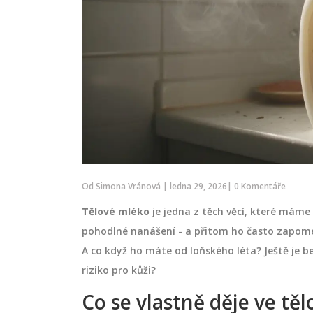
Od
Simona Vránová
|
ledna 29, 2026
|
0 Komentáře
Tělové mléko
je jedna z těch věcí, které máme
pohodlné nanášení - a přitom ho často zapomen
A co když ho máte od loňského léta? Ještě je b
riziko pro kůži?
Co se vlastně děje ve t