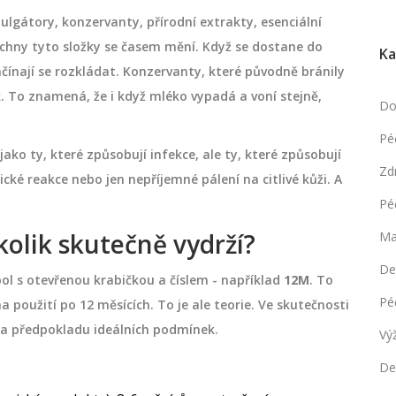
ulgátory, konzervanty, přírodní extrakty, esenciální
echny tyto složky se časem mění. Když se dostane do
Ka
čínají se rozkládat. Konzervanty, které původně bránily
ek. To znamená, že i když mléko vypadá a voní stejně,
Do
Pé
ako ty, které způsobují infekce, ale ty, které způsobují
Zd
cké reakce nebo jen nepříjemné pálení na citlivé kůži. A
Pé
kolik skutečně vydrží?
Ma
De
ol s otevřenou krabičkou a číslem - například
12M
. To
Pé
 použití po 12 měsících. To je ale teorie. Ve skutečnosti
í za předpokladu ideálních podmínek.
Vý
De