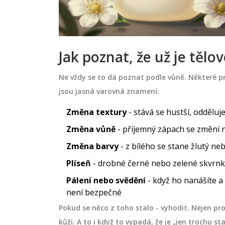
Jak poznat, že už je těl
Ne vždy se to dá poznat podle vůně. Některé pr
jsou jasná varovná znamení:
Změna textury
- stává se hustší, odděluj
Změna vůně
- příjemný zápach se změní na
Změna barvy
- z bílého se stane žlutý ne
Plíseň
- drobné černé nebo zelené skvrnk
Pálení nebo svědění
- když ho nanášíte a 
není bezpečné
Pokud se něco z toho stalo - vyhodit. Nejen pro
kůži. A to i když to vypadá, že je „jen trochu sta