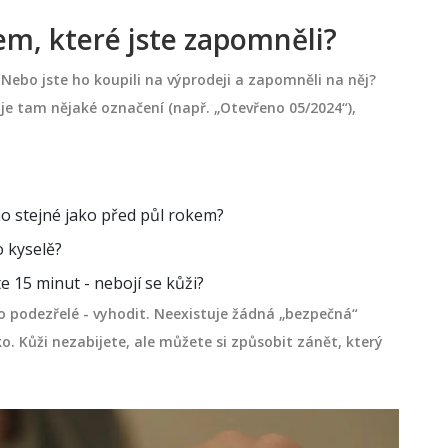
em, které jste zapomněli?
Nebo jste ho koupili na výprodeji a zapomněli na něj?
je tam nějaké označení (např. „Otevřeno 05/2024“),
no stejné jako před půl rokem?
o kyselě?
 15 minut - nebojí se kůži?
ěco podezřelé - vyhodit. Neexistuje žádná „bezpečná“
o. Kůži nezabijete, ale můžete si způsobit zánět, který