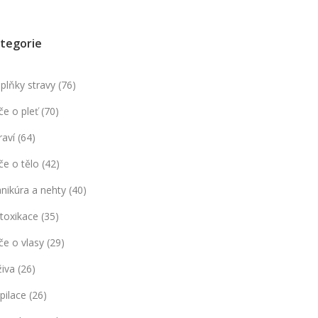
tegorie
plňky stravy
(76)
če o pleť
(70)
raví
(64)
če o tělo
(42)
nikúra a nehty
(40)
toxikace
(35)
če o vlasy
(29)
živa
(26)
pilace
(26)