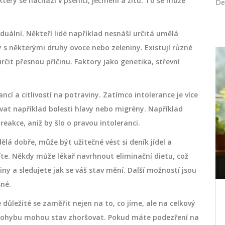
terý se nachází v pšenici, ječmeni a žitu. To se může
De
duální. Někteří lidé například nesnáší určitá umělá
 s některými druhy ovoce nebo zeleniny. Existují různé
rčit přesnou příčinu. Faktory jako genetika, střevní
DEPILACE
ancí a citlivostí na potraviny. Zatímco intolerance je více
vat například bolesti hlavy nebo migrény. Například
akce, aniž by šlo o pravou intoleranci.
ělá dobře, může být užitečné vést si deník jídel a
íte. Někdy může lékař navrhnout eliminační dietu, což
ny a sledujete jak se váš stav mění. Další možností jsou
sné.
o
Jak se správně holit íntimní
důležité se zaměřit nejen na to, co jíme, ale na celkový
oblasti: Kompletní průvodce pro
k pohybu mohou stav zhoršovat. Pokud máte podezření na
muže