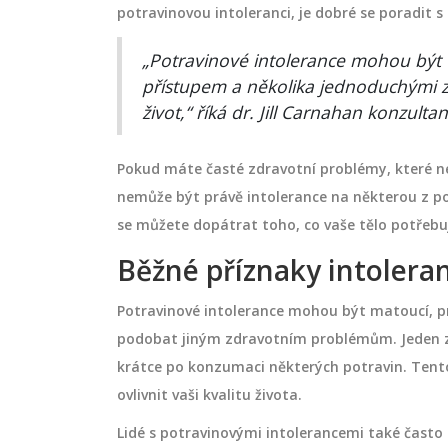
t větší objem vlasů
Retinol, známý také jako vitamín A
potravinovou intoleranci, je dobré se poradit 
, stylingových
populární složkou v kosmetickém
„Potravinové intolerance mohou být 
ivy. Poradíme vám,
průmyslu díky svým přínosům pro 
přístupem a několika jednoduchými
 skutečně fungují.
a vzhled pleti. Tento článek se z
život,“ říká dr. Jill Carnahan konzulta
na to, jak retinol funguje, proč je
července 3 2024
důležitý pro každodenní péči o ple
Pokud máte časté zdravotní problémy, které nem
poskytuje tipy, jak jej správně pou
nemůže být právě intolerance na některou z p
aby byla Vaše pokožka zářivá a zd
se můžete dopátrat toho, co vaše tělo potřebu
Běžné příznaky intoleran
Potravinové intolerance mohou být matoucí, pr
podobat jiným zdravotním problémům. Jeden z n
krátce po konzumaci některých potravin. Tento
ovlivnit vaši kvalitu života.
Lidé s potravinovými intolerancemi také čast