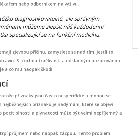
1, je
Detailní průvodce pro muže, jak správně
s lékařem nebo odborníkem na výživu.
holit íntimní oblasti. Naučte se techniky
těžko diagnostikovatelné, ale správným
zdraví
zastřihování, holení a péče, abyste
 změnami můžeme zlepšit náš každodenní
aměřuje
předešli podráždění a vrostlým chlupům.
ntka specializující se na funkční medicínu.
dubna 20 2026
ť, a
ají zjevnou příčinu, zamyslete se nad tím, jestli to
žívat,
otravin. S trochou trpělivosti a důkladným pozorováním
ravá.
je a co mu naopak škodí.
cí
otože příznaky jsou často nespecifické a mohou se
ejběžnějších příznaků je nadýmání, které se objeví
 pocit plnosti a plynatosti může být velmi nepříjemný a
o trpí průjmem nebo naopak zácpou. Tento problém