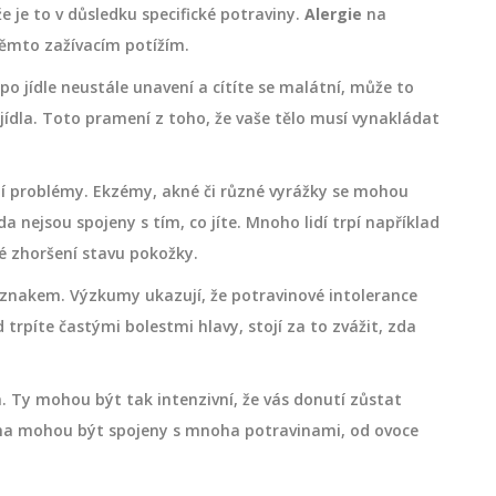
e je to v důsledku specifické potraviny.
Alergie
na
těmto zažívacím potížím.
o jídle neustále unavení a cítíte se malátní, může to
jídla. Toto pramení z toho, že vaše tělo musí vynakládat
ní problémy. Ekzémy, akné či různé vyrážky se mohou
da nejsou spojeny s tím, co jíte. Mnoho lidí trpí například
é zhoršení stavu pokožky.
íznakem. Výzkumy ukazují, že potravinové intolerance
trpíte častými bolestmi hlavy, stojí za to zvážit, zda
ha. Ty mohou být tak intenzivní, že vás donutí zůstat
icha mohou být spojeny s mnoha potravinami, od ovoce