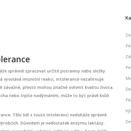
Ka
Do
Pé
olerance
Zd
Pé
káže správně zpracovat určité potraviny nebo složky
Ma
rá vyvolává imunitní reakci, intolerance nezahrnuje
ě závažné, přesto mohou značně ovlivnit kvalitu života.
De
řicha nebo trpíte nadýmáním, může to být právě kvůli
Pé
Vý
rance. Tělo lidí s touto intoleranci nedokáže správně
De
 výrobcích. Důvodem je nedostatek enzymu laktázy.