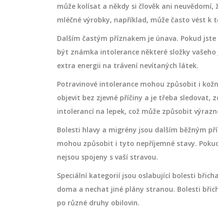
může kolísat a někdy si člověk ani neuvědomí, ž
mléčné výrobky, například, může často vést k 
Dalším častým příznakem je únava. Pokud jste p
být známka intolerance některé složky vašeho 
extra energii na trávení nevítaných látek.
Potravinové intolerance mohou způsobit i kož
objevit bez zjevné příčiny a je třeba sledovat, z
intolerancí na lepek, což může způsobit výrazn
Bolesti hlavy a migrény jsou dalším běžným př
mohou způsobit i tyto nepříjemné stavy. Pokud 
nejsou spojeny s vaší stravou.
Speciální kategorií jsou oslabující bolesti břic
doma a nechat jiné plány stranou. Bolesti bř
po různé druhy obilovin.