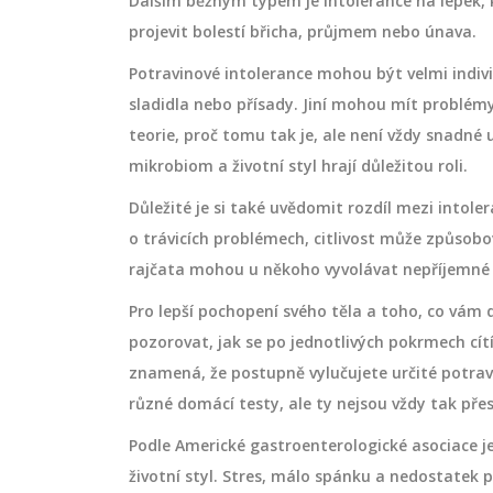
Dalším běžným typem je intolerance na lepek, k
projevit bolestí břicha, průjmem nebo únava.
Potravinové intolerance mohou být velmi indivi
sladidla nebo přísady. Jiní mohou mít problémy
teorie, proč tomu tak je, ale není vždy snadné u
PÉČE O PLEŤ
mikrobiom a životní styl hrají důležitou roli.
Důležité je si také uvědomit rozdíl mezi intoler
o trávicích problémech, citlivost může způsobo
rajčata mohou u někoho vyvolávat nepříjemné re
Pro lepší pochopení svého těla a toho, co vám d
pozorovat, jak se po jednotlivých pokrmech cít
znamená, že postupně vylučujete určité potravi
různé domácí testy, ale ty nejsou vždy tak pře
 objem vlasů:
Výhody retinolu pro pleť: C
Podle Americké gastroenterologické asociace je 
výživou a
byste měli vědět
životní styl. Stres, málo spánku a nedostate