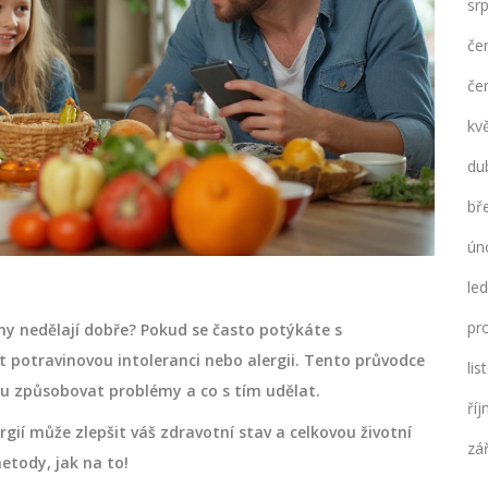
sr
če
če
kv
du
bř
ún
le
pr
ny nedělají dobře? Pokud se často potýkáte s
t potravinovou intoleranci nebo alergii. Tento průvodce
li
u způsobovat problémy a co s tím udělat.
ří
gií může zlepšit váš zdravotní stav a celkovou životní
zá
tody, jak na to!