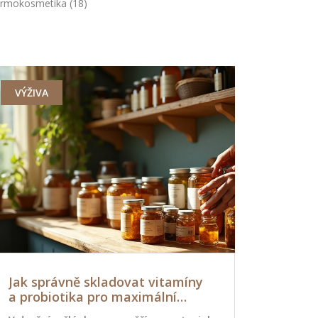
rmokosmetika
(18)
VÝŽIVA
PÉČE O PLE
Jak správně skladovat vitamíny
Na co je 
a probiotika pro maximální
průvodce 
účinek
správným