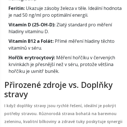
Feritin:
Ukazuje zásoby železa v těle. Ideální hodnota
je nad 50 ng/ml pro optimální energii.
Vitamín D (25-OH-D):
Zlatý standard pro měření
hladiny vitamínu D.
Vitamín B12 a Folát:
Přímé měření hladiny těchto
vitamínů v séru.
Hořčík erytrocytový:
Měření hořčíku v červených
krvinkách je přesnější než v séru, protože většina
hořčíku je uvnitř buněk.
Přirozené zdroje vs. Doplňky
stravy
I když doplňky stravy jsou rychlé řešení, ideální je pokrýt
potřeby stravou. Různorodá strava bohatá na barevnou
zeleninu, kvalitní bílkoviny a zdravé tuky poskytuje synergii