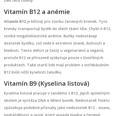
člen této rodiny.
Vitamín B12 a anémie
Vitamín B12
je klíčový pro tvorbu červených krvinek. Tyto
krvinky transportují kyslík do všech tkání těla. Chybí-li B12,
vzniká megaloblastická anémie. Buňky nedostávají
dostatek kyslíku, což vede k extrémní únavě, dušnosti a
bledosti. Tento deficit je častý u vegetariánů a veganů,
protože B12 se přirozeně vyskytuje pouze v živočišných
produktech. Také starší lidé mají problém s vstřebáváním
B12 kvůli nižší kyselosti žaludku.
Vitamín B9 (Kyselina listová)
Kyselina listová pracuje v tandemu s B12. Jejich společným
úkolem je syntéza DNA a dělení buněk. Nedostatek folátu
způsobuje podobné příznaky jako nedostatek B12 - únavu,
podrážděnost a jazyk, který vypadá hladce a červeně.