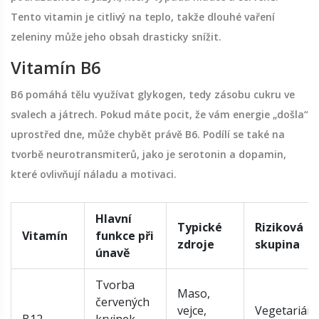
Tento vitamin je citlivý na teplo, takže dlouhé vaření
zeleniny může jeho obsah drasticky snížit.
Vitamín B6
B6 pomáhá tělu využívat glykogen, tedy zásobu cukru ve
svalech a játrech. Pokud máte pocit, že vám energie „došla“
uprostřed dne, může chybět právě B6. Podílí se také na
tvorbě neurotransmiterů, jako je serotonin a dopamin,
které ovlivňují náladu a motivaci.
Hlavní
Typické
Riziková
Vitamín
funkce při
zdroje
skupina
únavě
Tvorba
Maso,
červených
vejce,
Vegetariáni