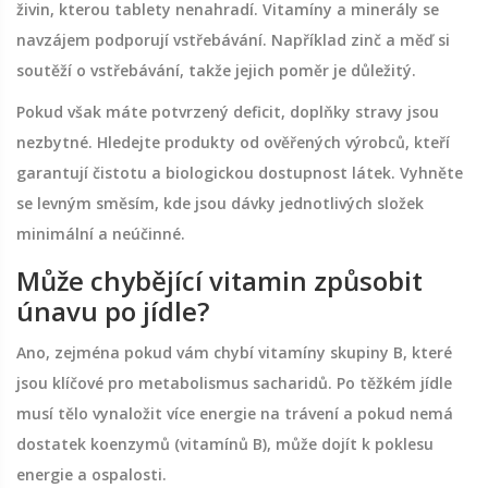
živin, kterou tablety nenahradí. Vitamíny a minerály se
navzájem podporují vstřebávání. Například zinč a měď si
soutěží o vstřebávání, takže jejich poměr je důležitý.
Pokud však máte potvrzený deficit, doplňky stravy jsou
nezbytné. Hledejte produkty od ověřených výrobců, kteří
garantují čistotu a biologickou dostupnost látek. Vyhněte
se levným směsím, kde jsou dávky jednotlivých složek
minimální a neúčinné.
Může chybějící vitamin způsobit
únavu po jídle?
Ano, zejména pokud vám chybí vitamíny skupiny B, které
jsou klíčové pro metabolismus sacharidů. Po těžkém jídle
musí tělo vynaložit více energie na trávení a pokud nemá
dostatek koenzymů (vitamínů B), může dojít k poklesu
energie a ospalosti.