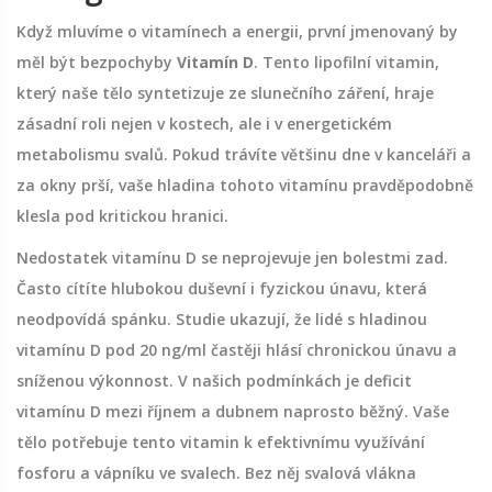
Když mluvíme o vitamínech a energii, první jmenovaný by
měl být bezpochyby
Vitamín D
. Tento lipofilní vitamin,
který naše tělo syntetizuje ze slunečního záření, hraje
zásadní roli nejen v kostech, ale i v energetickém
metabolismu svalů. Pokud trávíte většinu dne v kanceláři a
za okny prší, vaše hladina tohoto vitamínu pravděpodobně
klesla pod kritickou hranici.
Nedostatek vitamínu D se neprojevuje jen bolestmi zad.
Často cítíte hlubokou duševní i fyzickou únavu, která
neodpovídá spánku. Studie ukazují, že lidé s hladinou
vitamínu D pod 20 ng/ml častěji hlásí chronickou únavu a
sníženou výkonnost. V našich podmínkách je deficit
vitamínu D mezi říjnem a dubnem naprosto běžný. Vaše
tělo potřebuje tento vitamin k efektivnímu využívání
fosforu a vápníku ve svalech. Bez něj svalová vlákna