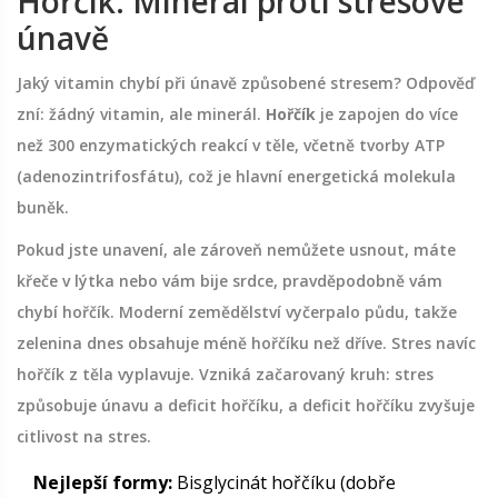
Hořčík: Minerál proti stresové
únavě
Jaký vitamin chybí při únavě způsobené stresem? Odpověď
zní: žádný vitamin, ale minerál.
Hořčík
je zapojen do více
než 300 enzymatických reakcí v těle, včetně tvorby ATP
(adenozintrifosfátu), což je hlavní energetická molekula
buněk.
Pokud jste unavení, ale zároveň nemůžete usnout, máte
křeče v lýtka nebo vám bije srdce, pravděpodobně vám
chybí hořčík. Moderní zemědělství vyčerpalo půdu, takže
zelenina dnes obsahuje méně hořčíku než dříve. Stres navíc
hořčík z těla vyplavuje. Vzniká začarovaný kruh: stres
způsobuje únavu a deficit hořčíku, a deficit hořčíku zvyšuje
citlivost na stres.
Nejlepší formy:
Bisglycinát hořčíku (dobře