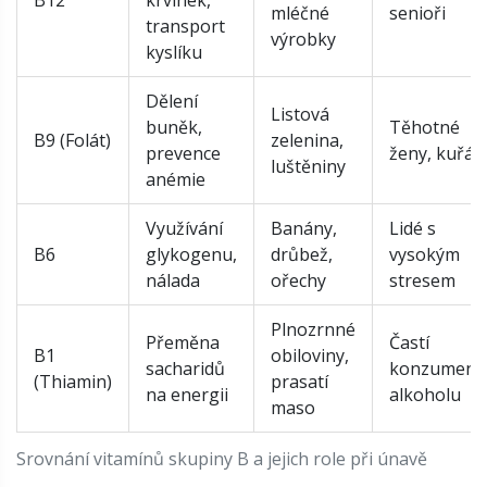
B12
krvinek,
mléčné
senioři
transport
výrobky
kyslíku
Dělení
Listová
buněk,
Těhotné
B9 (Folát)
zelenina,
prevence
ženy, kuřáci
luštěniny
anémie
Využívání
Banány,
Lidé s
B6
glykogenu,
drůbež,
vysokým
nálada
ořechy
stresem
Plnozrnné
Přeměna
Častí
B1
obiloviny,
sacharidů
konzumenti
(Thiamin)
prasatí
na energii
alkoholu
maso
Srovnání vitamínů skupiny B a jejich role při únavě