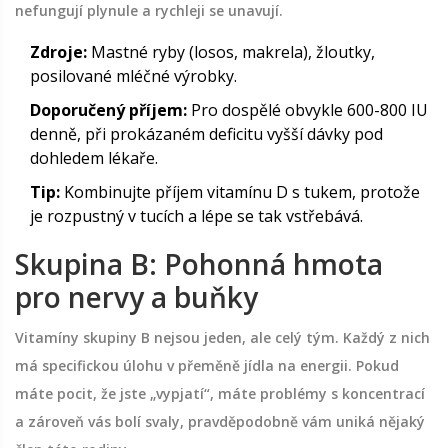
nefungují plynule a rychleji se unavují.
Zdroje:
Mastné ryby (losos, makrela), žloutky,
posilované mléčné výrobky.
Doporučený příjem:
Pro dospělé obvykle 600-800 IU
denně, při prokázaném deficitu vyšší dávky pod
dohledem lékaře.
Tip:
Kombinujte příjem vitamínu D s tukem, protože
je rozpustný v tucích a lépe se tak vstřebává.
Skupina B: Pohonná hmota
pro nervy a buňky
Vitamíny skupiny B nejsou jeden, ale celý tým. Každý z nich
má specifickou úlohu v přeměně jídla na energii. Pokud
máte pocit, že jste „vypjatí“, máte problémy s koncentrací
a zároveň vás bolí svaly, pravděpodobně vám uniká nějaký