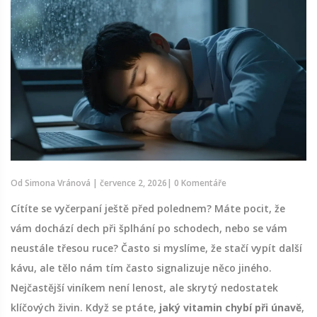
Od
Simona Vránová
|
července 2, 2026
|
0 Komentáře
Cítíte se vyčerpaní ještě před polednem? Máte pocit, že
vám dochází dech při šplhání po schodech, nebo se vám
neustále třesou ruce? Často si myslíme, že stačí vypít další
kávu, ale tělo nám tím často signalizuje něco jiného.
Nejčastější viníkem není lenost, ale skrytý nedostatek
klíčových živin. Když se ptáte,
jaký vitamin chybí při únavě
,