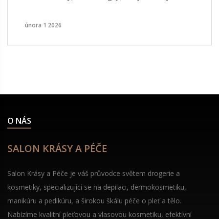
dlouho užívat, aby výsledky byly vidět.
února 1 2026
O NÁS
SALON KRÁSY A PÉČE
Salon Krásy a Péče je váš průvodce světem drogerie a
kosmetiky, specializující se na depilaci, dermokosmetiku,
manikúru a pedikúru, a širokou škálu péče o pleť a tělo.
Nabízíme kvalitní pleťovou a vlasovou kosmetiku, efektivní