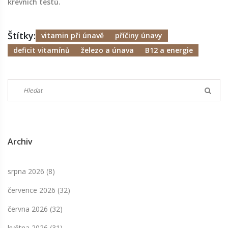
krevních testů.
Štítky:
vitamin při únavě
příčiny únavy
deficit vitamínů
železo a únava
B12 a energie
Archiv
srpna 2026
(8)
července 2026
(32)
června 2026
(32)
května 2026
(31)