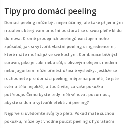
Tipy pro domácí peeling
Domácí peeling může být nejen účinný, ale také příjemným
rituálem, který vám umožní postarat se o svou pleť v klidu
domova. Kromě prodejních peelingů existuje mnoho
způsobů, jak si vytvořit vlastní
peeling
s ingrediencemi,
které máte možná již ve své kuchyni. Kombinace běžných
surovin, jako je cukr nebo sůl, s olivovým olejem, medem
nebo jogurtem může přinést úžasné výsledky. Jestliže se
rozhodnete pro domácí peeling, mějte na paměti, že jste
svému tělu nejbližší, a tudíž víte, co vaše pokožka
potřebuje. Čemu byste tedy měli věnovat pozornost,
abyste si doma vytvořili efektivní peeling?
Nejprve si uvědomte svůj typ pleti. Pokud máte suchou
pokožku, může být vhodné použít peeling s hydratační