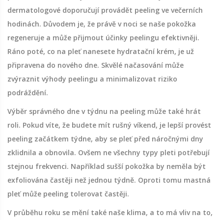
dermatologové doporučují provádět peeling ve večerních
hodinách. Důvodem je, že právě v noci se naše pokožka
regeneruje a může přijmout účinky peelingu efektivněji.
Ráno poté, co na pleť nanesete hydratační krém, je už
připravena do nového dne. Skvělé načasování může
zvýraznit výhody peelingu a minimalizovat riziko
podráždění.
Výběr správného dne v týdnu na peeling může také hrát
roli. Pokud víte, že budete mít rušný víkend, je lepší provést
peeling začátkem týdne, aby se pleť před náročnými dny
zklidnila a obnovila. Ovšem ne všechny typy pleti potřebují
stejnou frekvenci. Například sušší pokožka by neměla být
exfoliována častěji než jednou týdně. Oproti tomu mastná
pleť může peeling tolerovat častěji.
V průběhu roku se mění také naše klima, a to má vliv na to,