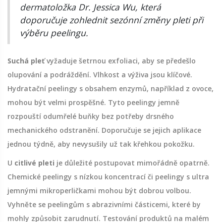
dermatoložka Dr. Jessica Wu, která
doporučuje zohlednit sezónní změny pleti při
výběru peelingu.
Suchá pleť
vyžaduje šetrnou exfoliaci, aby se předešlo
olupování a podráždění. Vlhkost a výživa jsou klíčové.
Hydratační peelingy s obsahem enzymů, například z ovoce,
mohou být velmi prospěšné. Tyto peelingy jemně
rozpouští odumřelé buňky bez potřeby drsného
mechanického odstranění. Doporučuje se jejich aplikace
jednou týdně, aby nevysušily už tak křehkou pokožku.
U
citlivé pleti
je důležité postupovat mimořádně opatrně.
Chemické peelingy s nízkou koncentrací či peelingy s ultra
jemnými mikroperličkami mohou být dobrou volbou.
Vyhněte se peelingům s abrazivními částicemi, které by
mohly způsobit zarudnutí. Testování produktů na malém