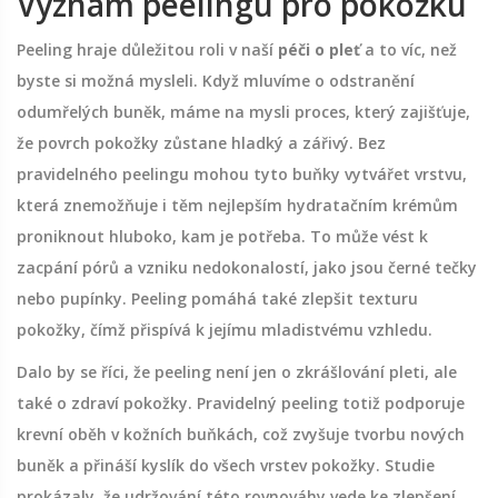
Význam peelingu pro pokožku
Peeling hraje důležitou roli v naší
péči o pleť
a to víc, než
byste si možná mysleli. Když mluvíme o odstranění
odumřelých buněk, máme na mysli proces, který zajišťuje,
že povrch pokožky zůstane hladký a zářivý. Bez
pravidelného peelingu mohou tyto buňky vytvářet vrstvu,
která znemožňuje i těm nejlepším hydratačním krémům
proniknout hluboko, kam je potřeba. To může vést k
zacpání pórů a vzniku nedokonalostí, jako jsou černé tečky
nebo pupínky. Peeling pomáhá také zlepšit texturu
pokožky, čímž přispívá k jejímu mladistvému vzhledu.
Dalo by se říci, že peeling není jen o zkrášlování pleti, ale
také o zdraví pokožky. Pravidelný peeling totiž podporuje
krevní oběh v kožních buňkách, což zvyšuje tvorbu nových
buněk a přináší kyslík do všech vrstev pokožky. Studie
prokázaly, že udržování této rovnováhy vede ke zlepšení