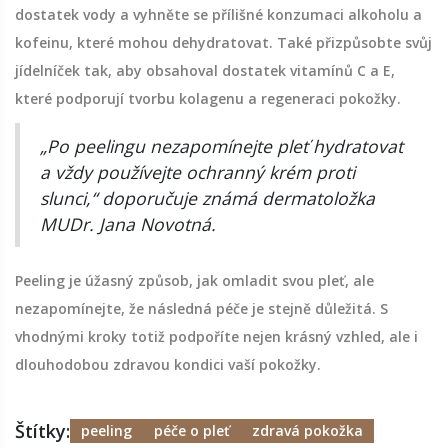
dostatek vody a vyhněte se přílišné konzumaci alkoholu a
kofeinu, které mohou dehydratovat. Také přizpůsobte svůj
jídelníček tak, aby obsahoval dostatek vitamínů C a E,
které podporují tvorbu kolagenu a regeneraci pokožky.
„Po peelingu nezapomínejte pleť hydratovat
a vždy používejte ochranný krém proti
slunci,“ doporučuje známá dermatoložka
MUDr. Jana Novotná.
Peeling je úžasný způsob, jak omladit svou pleť, ale
nezapomínejte, že následná péče je stejně důležitá. S
vhodnými kroky totiž podpoříte nejen krásný vzhled, ale i
dlouhodobou zdravou kondici vaší pokožky.
Štítky:
peeling
péče o pleť
zdravá pokožka