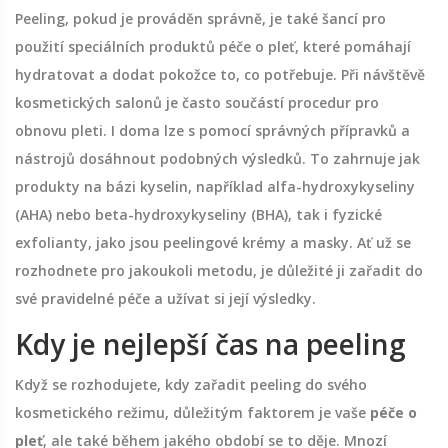
Peeling, pokud je prováděn správně, je také šancí pro
použití speciálních produktů péče o pleť, které pomáhají
hydratovat a dodat pokožce to, co potřebuje. Při návštěvě
kosmetických salonů je často součástí procedur pro
obnovu pleti. I doma lze s pomocí správných přípravků a
nástrojů dosáhnout podobných výsledků. To zahrnuje jak
produkty na bázi kyselin, například alfa-hydroxykyseliny
(AHA) nebo beta-hydroxykyseliny (BHA), tak i fyzické
exfolianty, jako jsou peelingové krémy a masky. Ať už se
rozhodnete pro jakoukoli metodu, je důležité ji zařadit do
své pravidelné péče a užívat si její výsledky.
Kdy je nejlepší čas na peeling
Když se rozhodujete, kdy zařadit peeling do svého
kosmetického režimu, důležitým faktorem je vaše
péče o
pleť
, ale také během jakého období se to děje. Mnozí