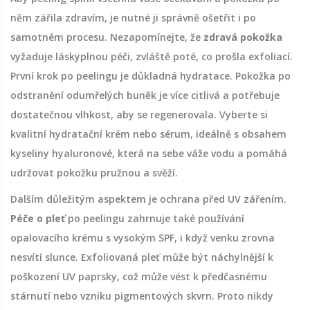
něm zářila zdravím, je nutné ji správně ošetřit i po
samotném procesu. Nezapomínejte, že
zdravá pokožka
vyžaduje láskyplnou péči, zvláště poté, co prošla exfoliací.
První krok po peelingu je důkladná hydratace. Pokožka po
odstranění odumřelých buněk je více citlivá a potřebuje
dostatečnou vlhkost, aby se regenerovala. Vyberte si
kvalitní hydratační krém nebo sérum, ideálně s obsahem
kyseliny hyaluronové, která na sebe váže vodu a pomáhá
udržovat pokožku pružnou a svěží.
Dalším důležitým aspektem je ochrana před UV zářením.
Péče o pleť
po peelingu zahrnuje také používání
opalovacího krému s vysokým SPF, i když venku zrovna
nesvítí slunce. Exfoliovaná pleť může být náchylnější k
poškození UV paprsky, což může vést k předčasnému
stárnutí nebo vzniku pigmentových skvrn. Proto nikdy