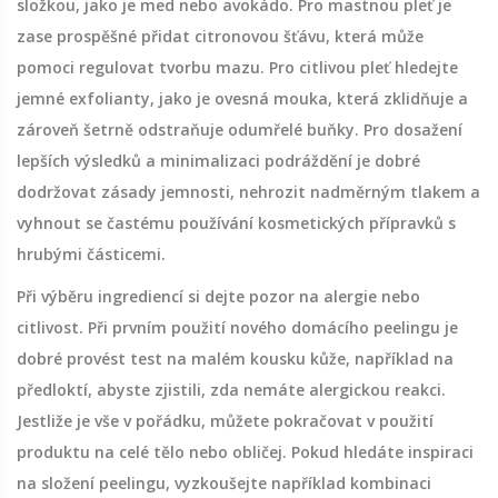
složkou, jako je med nebo avokádo. Pro mastnou pleť je
zase prospěšné přidat citronovou šťávu, která může
pomoci regulovat tvorbu mazu. Pro citlivou pleť hledejte
jemné exfolianty, jako je ovesná mouka, která zklidňuje a
zároveň šetrně odstraňuje odumřelé buňky. Pro dosažení
lepších výsledků a minimalizaci podráždění je dobré
dodržovat zásady jemnosti, nehrozit nadměrným tlakem a
vyhnout se častému používání kosmetických přípravků s
hrubými částicemi.
Při výběru ingrediencí si dejte pozor na alergie nebo
citlivost. Při prvním použití nového domácího peelingu je
dobré provést test na malém kousku kůže, například na
předloktí, abyste zjistili, zda nemáte alergickou reakci.
Jestliže je vše v pořádku, můžete pokračovat v použití
produktu na celé tělo nebo obličej. Pokud hledáte inspiraci
na složení peelingu, vyzkoušejte například kombinaci