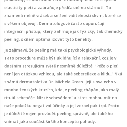
elasticity pleti a zabraňuje předčasnému stárnutí. To
znamená méně vrásek a snížení viditelnosti skvrn, které se
s věkem objevují. Dermatologové často doporučují
integrační přístup, který zahrnuje jak fyzický, tak chemický
peeling, s cílem optimalizovat tyto benefity.
Je zajímavé, že peeling má také psychologické výhody.
Tato procedura může být uklidňující a relaxační, což je v
dnešním stresujícím světě nesmírně důležité. "Péče o pleť
není jen otázkou vzhledu, ale také sebereflexe a klidu," říká
známá dermatoložka Dr. Michele Green. Její slova echo v
mnoho ženských kruzích, kde je peeling chápán jako malý
rituál sebepéče. Nízké sebevědomí a stres mohou mít na
naše pokožku negativní účinky a její zdraví pak trpí. Proto
je důležité nejen provádět peeling správně, ale také ho
vnímat jako součást širšího konceptu pohody.