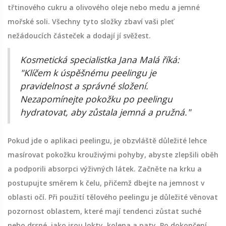
třtinového cukru a olivového oleje nebo medu a jemné
mořské soli. Všechny tyto složky zbaví vaši pleť
nežádoucích částeček a dodají jí svěžest.
Kosmetická specialistka Jana Malá říká:
"Klíčem k úspěšnému peelingu je
pravidelnost a správné složení.
Nezapomínejte pokožku po peelingu
hydratovat, aby zůstala jemná a pružná."
Pokud jde o aplikaci peelingu, je obzvláště důležité lehce
masírovat pokožku krouživými pohyby, abyste zlepšili oběh
a podporili absorpci výživných látek. Začněte na krku a
postupujte směrem k čelu, přičemž dbejte na jemnost v
oblasti očí. Při použití tělového peelingu je důležité věnovat
pozornost oblastem, které mají tendenci zůstat suché
nebo drsné, jako jsou lokty, kolena a paty. Po dokončení