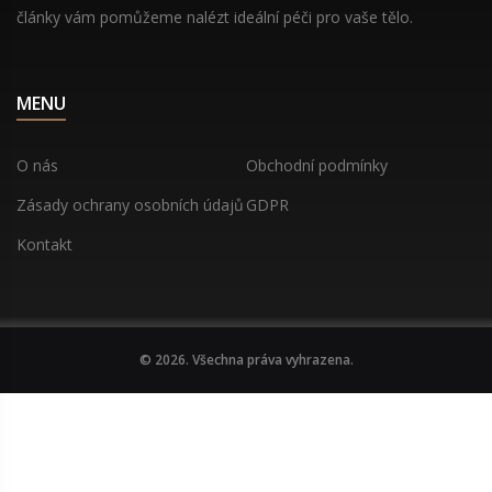
články vám pomůžeme nalézt ideální péči pro vaše tělo.
MENU
O nás
Obchodní podmínky
Zásady ochrany osobních údajů
GDPR
Kontakt
© 2026. Všechna práva vyhrazena.