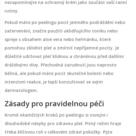
nezapomínejte na ochranný krém jako součást vaší ranní
rutiny.
Pokud máte po peelingu pocit jemného podráždění nebo
začervenání, zvažte použití uklidňujícího toniku nebo
spreje s obsahem aloe vera nebo heřmánku, které
pomohou zklidnit pleť a zmírnit nepříjemné pocity. Je
důležité udržovat pleť klidnou a chráněnou před dalšími
dráždivými vlivy. Přechodná zarudnutí jsou naprosto
běžná, ale pokud máte pocit skutečné bolesti nebo
intenzivní reakce, je lepší konzultovat se svým
dermatologem.
Zásady pro pravidelnou péči
Kromě okamžitých kroků po peelingu si osvojte i
dlouhodobé návyky pro zdravou pleť. Pitný režim hraje
třeba klíčovou roli v celkovém zdraví pokožky. Pijte