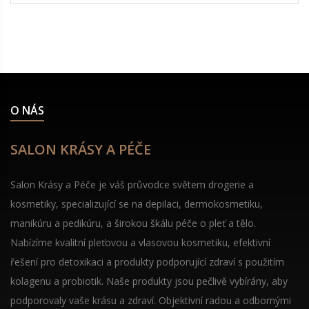
O NÁS
SALON KRÁSY A PÉČE
Salon Krásy a Péče je váš průvodce světem drogerie a
kosmetiky, specializující se na depilaci, dermokosmetiku,
manikúru a pedikúru, a širokou škálu péče o pleť a tělo.
Nabízíme kvalitní pleťovou a vlasovou kosmetiku, efektivní
řešení pro detoxikaci a produkty podporující zdraví s použitím
kolagenu a probiotik. Naše produkty jsou pečlivě vybírány, aby
podporovaly vaše krásu a zdraví. Objektivní radou a odbornými