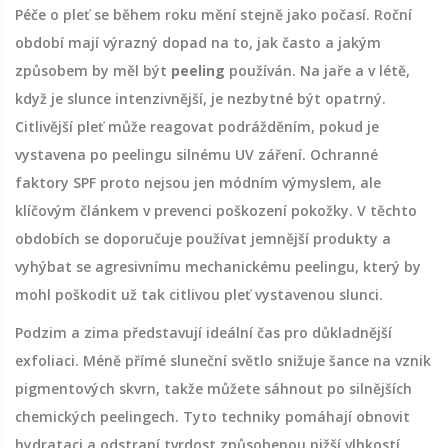
Péče o pleť se během roku mění stejně jako počasí. Roční
období mají výrazný dopad na to, jak často a jakým
způsobem by měl být
peeling
používán. Na jaře a v létě,
když je slunce intenzivnější, je nezbytné být opatrný.
Citlivější pleť může reagovat podrážděním, pokud je
vystavena po peelingu silnému UV záření. Ochranné
faktory SPF proto nejsou jen módním výmyslem, ale
klíčovým článkem v prevenci poškození pokožky. V těchto
obdobích se doporučuje používat jemnější produkty a
vyhýbat se agresivnímu mechanickému peelingu, který by
mohl poškodit už tak citlivou pleť vystavenou slunci.
Podzim a zima představují ideální čas pro důkladnější
exfoliaci. Méně přímé sluneční světlo snižuje šance na vznik
pigmentových skvrn, takže můžete sáhnout po silnějších
chemických peelingech. Tyto techniky pomáhají obnovit
hydrataci a odstraní tvrdost způsobenou nižší vlhkostí