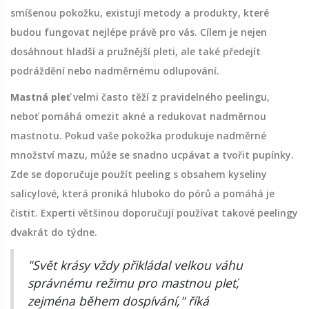
smíšenou pokožku, existují metody a produkty, které
budou fungovat nejlépe právě pro vás. Cílem je nejen
dosáhnout hladší a pružnější pleti, ale také předejít
podráždění nebo nadměrnému odlupování.
Mastná pleť
velmi často těží z pravidelného peelingu,
neboť pomáhá omezit akné a redukovat nadměrnou
mastnotu. Pokud vaše pokožka produkuje nadměrné
množství mazu, může se snadno ucpávat a tvořit pupínky.
Zde se doporučuje použít peeling s obsahem kyseliny
salicylové, která proniká hluboko do pórů a pomáhá je
čistit. Experti většinou doporučují používat takové peelingy
dvakrát do týdne.
"Svět krásy vždy přikládal velkou váhu
správnému režimu pro mastnou pleť,
zejména během dospívání," říká