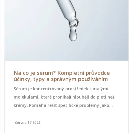
Na co je sérum? Kompletní průvodce
účinky, typy a správným používáním
Sérum je koncentrovaný prostředek s malými
molekulami, které pronikají hlouběji do pleti než
krémy. Pomáhá řešit specifické problémy jako
vrásky, suchost nebo pigmentace díky aktivním
látkám jako vitamin C, retinol nebo kyselina
června 17 2026
hyaluronová.