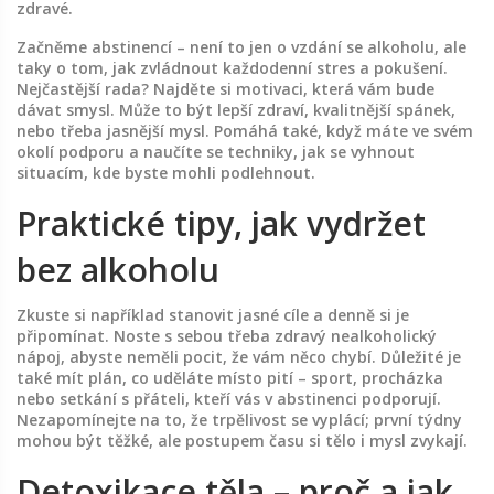
zdravé.
Začněme abstinencí – není to jen o vzdání se alkoholu, ale
taky o tom, jak zvládnout každodenní stres a pokušení.
Nejčastější rada? Najděte si motivaci, která vám bude
dávat smysl. Může to být lepší zdraví, kvalitnější spánek,
nebo třeba jasnější mysl. Pomáhá také, když máte ve svém
okolí podporu a naučíte se techniky, jak se vyhnout
situacím, kde byste mohli podlehnout.
Praktické tipy, jak vydržet
bez alkoholu
Zkuste si například stanovit jasné cíle a denně si je
připomínat. Noste s sebou třeba zdravý nealkoholický
nápoj, abyste neměli pocit, že vám něco chybí. Důležité je
také mít plán, co uděláte místo pití – sport, procházka
nebo setkání s přáteli, kteří vás v abstinenci podporují.
Nezapomínejte na to, že trpělivost se vyplácí; první týdny
mohou být těžké, ale postupem času si tělo i mysl zvykají.
Detoxikace těla – proč a jak