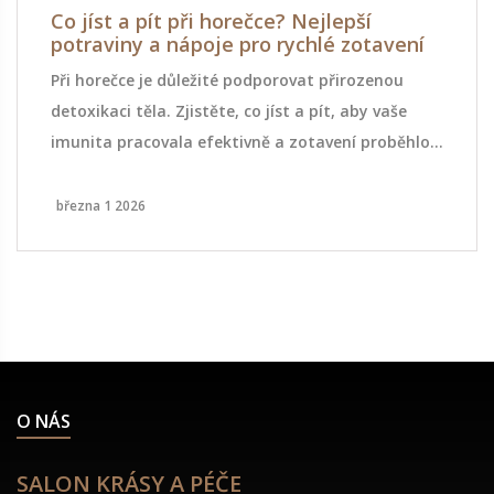
Co jíst a pít při horečce? Nejlepší
potraviny a nápoje pro rychlé zotavení
Při horečce je důležité podporovat přirozenou
detoxikaci těla. Zjistěte, co jíst a pít, aby vaše
imunita pracovala efektivně a zotavení proběhlo
rychle. Voda, bylinné čaje a lehká jídla jsou klíčem.
března 1 2026
O NÁS
SALON KRÁSY A PÉČE