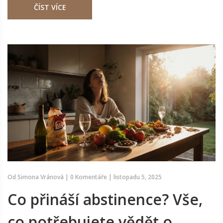
ČÍST VÍCE
Od
Simona Vránová
|
0 Komentáře
|
listopadu 5, 2025
Co přináší abstinence? Vše,
co potřebujete vědět o