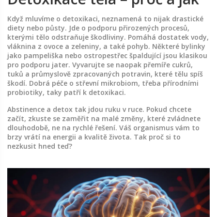
Když mluvíme o detoxikaci, neznamená to nijak drastické
diety nebo půsty. Jde o podporu přirozených procesů,
kterými tělo odstraňuje škodliviny. Pomáhá dostatek vody,
vláknina z ovoce a zeleniny, a také pohyb. Některé bylinky
jako pampeliška nebo ostropestřec špaldující jsou klasikou
pro podporu jater. Vyvarujte se naopak přemíře cukrů,
tuků a průmyslově zpracovaných potravin, které tělu spíš
škodí. Dobrá péče o střevní mikrobiom, třeba přírodními
probiotiky, taky patří k detoxikaci.
Abstinence a detox tak jdou ruku v ruce. Pokud chcete
začít, zkuste se zaměřit na malé změny, které zvládnete
dlouhodobě, ne na rychlé řešení. Váš organismus vám to
brzy vrátí na energii a kvalitě života. Tak proč si to
nezkusit hned teď?