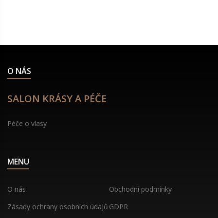
domácích triků a preventivních opatření, která
přispějí ke zlepšení střevního zdraví.
O NÁS
SALON KRÁSY A PÉČE
Péče o vlasy
MENU
O nás
Obchodní podmínky
Zásady ochrany osobních údajů
GDPR