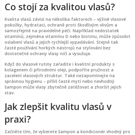
Co stojí za kvalitou vlasů?
Kvalita vlasů závisí na několika faktorech – výživě vlasové
pokožky, hydrataci, ochraně proti škodlivým vlivům a
samozřejmě na pravidelné péči. Například nedostatek
vitamínů, zejména vitamínu D nebo biotinu, může způsobit
oslabení vlasů a jejich rychlejší vypadávání. Stejně tak
časté používání horkých nástrojů na stylování bez
dostatečné ochrany vlasy ničí a vysušuje.
Když do vlasové rutiny zařadíte i kvalitní produkty s
kolagenem či přírodními oleji, podpoříte pružnost a
zacelení vlasových struktur. Také nezapomínejte na
správnou hygienu – příliš časté mytí nebo nevhodný
šampon může vlasy zbytečně zatěžovat a zhoršit jejich
stav.
Jak zlepšit kvalitu vlasů v
praxi?
Začněte tím, že vyberete šampon a kondicionér vhodný pro