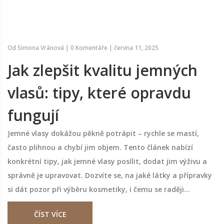
Od
Simona Vránová
|
0 Komentáře
|
června 11, 2025
Jak zlepšit kvalitu jemných
vlasů: tipy, které opravdu
fungují
Jemné vlasy dokážou pěkně potrápit – rychle se mastí,
často plihnou a chybí jim objem. Tento článek nabízí
konkrétní tipy, jak jemné vlasy posílit, dodat jim výživu a
správně je upravovat. Dozvíte se, na jaké látky a přípravky
si dát pozor při výběru kosmetiky, i čemu se raději
vyhnout. Najdete tu také triky, jak dodat vlasům větší
ČÍST VÍCE
objem a udržet je svěží během celého dne. Zjistíte, které