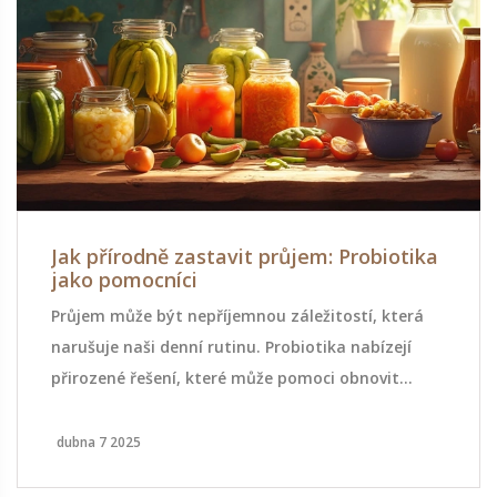
Jak přírodně zastavit průjem: Probiotika
jako pomocníci
Průjem může být nepříjemnou záležitostí, která
narušuje naši denní rutinu. Probiotika nabízejí
přirozené řešení, které může pomoci obnovit
rovnováhu v trávicím systému a zmírnit příznaky.
Objevte, jak fungují probiotika a které potraviny
dubna 7 2025
obsahují ty nejlepší kmeny. Naučte se také několik