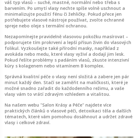
váš typ vlasů – suché, mastné, normální nebo třeba s
barvením. Po umytí vlasy nechte spíše volně uschnout a
minimalizujte použití fénu či žehličky. Pokud přece jen
potřebujete vlasové nástroje používat, zvolte ochranné
spreje nebo oleje s termální ochranou.
Nezapomínejte pravidelně vlasovou pokožku masírovat –
podporujete tím prokrvení a lepší přísun živin do vlasových
folikul. Vyzkoušejte také přírodní masky, například z
avokáda nebo medu, které vlasy vyživí a dodají jim lesk.
Pokud řešíte problémy s padáním vlasů, zkuste intenzivní
kúry s kolagenem nebo vitamínem B komplex.
Správná kvalitní péče o vlasy není složitá a zabere jen pár
minut každý den. Stačí se zaměřit na maličkosti, které je
možné snadno zařadit do každodenního režimu, a vaše
vlasy vám to vrátí zdravým vzhledem a vitalitou.
Na našem webu "Salon Krásy a Péče" najdete více
praktických článků o vlasové péči, detoxikaci těla a dalších
tématech, které vám pomohou dosáhnout a udržet zdravé
vlasy i celkové zdraví.