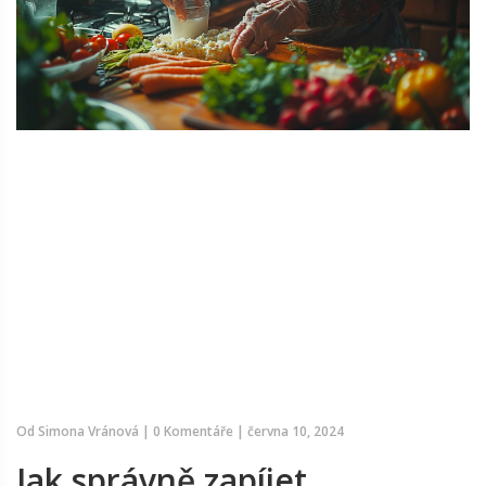
Od
Simona Vránová
|
0 Komentáře
|
června 10, 2024
Jak správně zapíjet