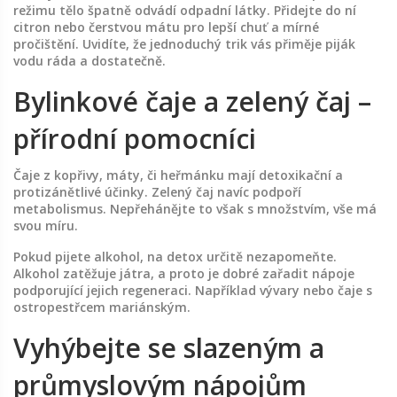
režimu tělo špatně odvádí odpadní látky. Přidejte do ní
citron nebo čerstvou mátu pro lepší chuť a mírné
pročištění. Uvidíte, že jednoduchý trik vás přiměje piják
vodu ráda a dostatečně.
Bylinkové čaje a zelený čaj –
přírodní pomocníci
Čaje z kopřivy, máty, či heřmánku mají detoxikační a
protizánětlivé účinky. Zelený čaj navíc podpoří
metabolismus. Nepřehánějte to však s množstvím, vše má
svou míru.
Pokud pijete alkohol, na detox určitě nezapomeňte.
Alkohol zatěžuje játra, a proto je dobré zařadit nápoje
podporující jejich regeneraci. Například vývary nebo čaje s
ostropestřcem mariánským.
Vyhýbejte se slazeným a
průmyslovým nápojům