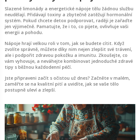
Slazené limonády a energetické nápoje tělu žádnou službu
neudělají. Přidávají toxiny a zbytečně zatěžují hormonální
systém. Pokud chcete detox podporovat, raději je zařaďte
jen výjimečně. Pamatujte, že i to, co pijete, ovlivňuje vaši
energii a pohodu.
Nápoje hrají velkou roli v tom, jak se budete cítit. Když
zvolíte správně, můžete díky nim nejen zlepšit své trávení,
ale i podpořit zdravou pokožku a imunitu. Zkoušejte, co
vám vyhovuje, a neváhejte kombinovat jednoduché zdravé
tipy s běžnou každodenní péčí.
Jste připraveni začít s očistou už dnes? Začněte v malém,
zaměřte se na kvalitní pití a uvidíte, jak se vaše tělo
postupně uleví a zlepší.