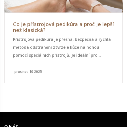
Co je přístrojová pedikúra a proč je lepší
než klasická?
Přístrojová pedikúra je přesná, bezpečná a rychlá
metoda odstranění ztvrzelé kůže na nohou
pomocí speciálních přístrojů. Je ideální pro
diabetiky, lidé s křížky a pro ty, kdo chtějí
dlouhodobý výsledek bez bolesti.
prosince 10 2025
O NÁS