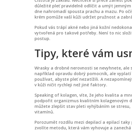
Čistota je základ. Nechcete si přece zanést p
důležité pleť pravidelně odlíčit a umýt jemným
dne nahromadí spousta prachu a mazu. Po očiš
krém pomůže vaší kůži udržet pružnost a zabrá
Pokud vás trápí akné nebo jiná kožní nedokona
vytvořená pro takové potřeby. Není to nic slo
postup.
Tipy, které vám us
Wrasky a drobné nerovnosti se nevyhnete, ale s
například opravdu dobrý pomocník, ale vyplatí 
používat, abyste pleť nezatížili. A nezapomín
v kůži ničit rychleji než jiné faktory.
Speaking of kolagen, víte, že jeho kvalita a mn
podpořit organizmus kvalitním kolagenovým d
můžete zlepšit stav pleti vyhýbáním se stres
vitamínů.
Porozumět rozdílu mezi depilací a epilací taky 
zvolíte metodu, která vám vyhovuje a zanechá 