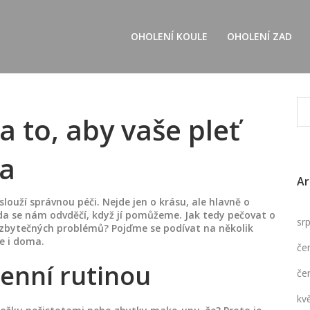
OHOLENÍ KOULE
OHOLENÍ ZAD
a to, aby vaše pleť
la
Ar
louží správnou péči. Nejde jen o krásu, ale hlavně o
ráda se nám odvděčí, když jí pomůžeme. Jak tedy pečovat o
sr
z zbytečných problémů? Pojďme se podívat na několik
e i doma.
če
enní rutinou
če
kv