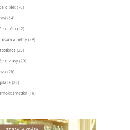
če o pleť
(70)
raví
(64)
če o tělo
(42)
nikúra a nehty
(39)
toxikace
(35)
če o vlasy
(29)
živa
(26)
pilace
(26)
rmokosmetika
(18)
ZDRAVÍ A KRÁSA
ZDRAVÍ