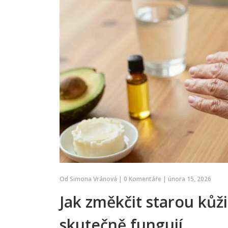
Od
Simona Vránová
|
0 Komentáře
|
února 15, 2026
Jak změkčit starou kůž
skutečně fungují