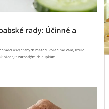
 babské rady: Účinné a
y pomocí osvědčených metod. Poradíme vám, kterou
 jak předejít zarostlým chloupkům.
Jak vybrat správnou kosmetiku
o
na vlasy - praktický návod
lů
biotika
Praktický návod, jak vybrat správnou
a
kosmetiku na vlasy podle typu vlasů, pH
čas
a složení. Tipy, srovnávací tabulka a FAQ
pro zdravé a lesklé vlasy.
října 10 2025