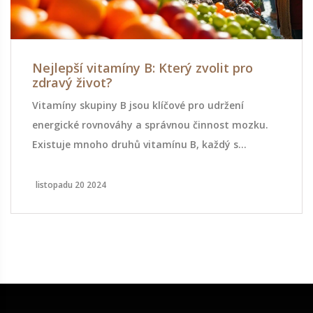
Nejlepší vitamíny B: Který zvolit pro
zdravý život?
Vitamíny skupiny B jsou klíčové pro udržení
energické rovnováhy a správnou činnost mozku.
Existuje mnoho druhů vitamínu B, každý s
unikátními přínosy – od podpory metabolismu až
po zlepšení nálady. Porozumění jednotlivým
listopadu 20 2024
typům může pomoci vybrat ten nejvhodnější pro
osobní potřeby. Tento článek přináší přehled
různých vitamínů B a tipy, jak je efektivně zapojit
do svého života.