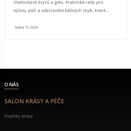
chemických krytů a gelu. Praktické rady pro
výživu, péči a odstranění běžných chyb, které
nehty oslabují.
ledna 15 2026
O NÁS
SALON KRÁSY A PÉČE
Doplňky stravy