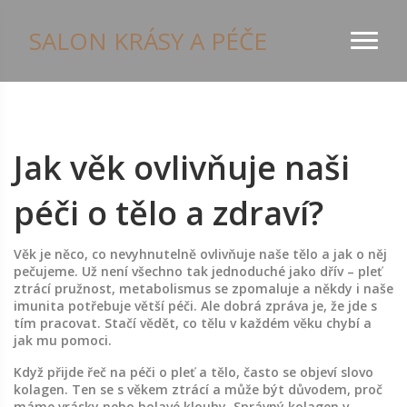
SALON KRÁSY A PÉČE
Jak věk ovlivňuje naši
péči o tělo a zdraví?
Věk je něco, co nevyhnutelně ovlivňuje naše tělo a jak o něj
pečujeme. Už není všechno tak jednoduché jako dřív – pleť
ztrácí pružnost, metabolismus se zpomaluje a někdy i naše
imunita potřebuje větší péči. Ale dobrá zpráva je, že jde s
tím pracovat. Stačí vědět, co tělu v každém věku chybí a
jak mu pomoci.
Když přijde řeč na péči o pleť a tělo, často se objeví slovo
kolagen. Ten se s věkem ztrácí a může být důvodem, proč
máme vrásky nebo bolavé klouby. Správný kolagen v