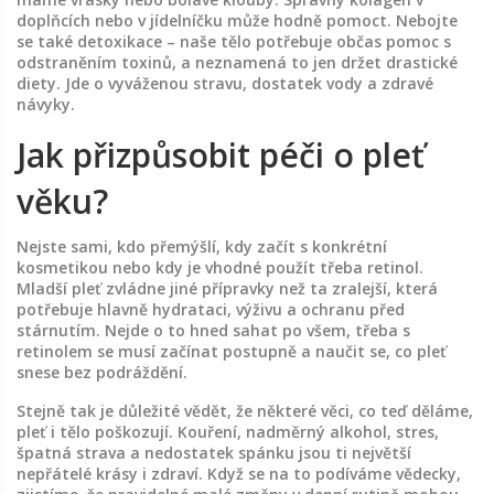
doplňcích nebo v jídelníčku může hodně pomoct. Nebojte
se také detoxikace – naše tělo potřebuje občas pomoc s
odstraněním toxinů, a neznamená to jen držet drastické
diety. Jde o vyváženou stravu, dostatek vody a zdravé
návyky.
Jak přizpůsobit péči o pleť
věku?
Nejste sami, kdo přemýšlí, kdy začít s konkrétní
kosmetikou nebo kdy je vhodné použít třeba retinol.
Mladší pleť zvládne jiné přípravky než ta zralejší, která
potřebuje hlavně hydrataci, výživu a ochranu před
stárnutím. Nejde o to hned sahat po všem, třeba s
retinolem se musí začínat postupně a naučit se, co pleť
snese bez podráždění.
Stejně tak je důležité vědět, že některé věci, co teď děláme,
pleť i tělo poškozují. Kouření, nadměrný alkohol, stres,
špatná strava a nedostatek spánku jsou ti největší
nepřátelé krásy i zdraví. Když se na to podíváme vědecky,