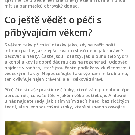
zjistíme, že pravidelné malé změny v denní rutině mohou
mít za pár měsíců obrovský dopad.
Co ještě vědět o péči s
přibývajícím věkem?
S věkem taky přichází otázky jako, kdy se začít holit
intimní partie, jak zlepšit kvalitu vlasů nebo jak správně
pečovat o nehty. Časté jsou i otázky, jak dlouho tělo vydrží
alkohol a kdy je dobré dát mu čas na regeneraci. Odpovědi
najdete v radách, které jsou často podloženy zkušenostmi i
vědeckými fakty. Nepodceňujte také význam mikrobiomu,
ten ovlivňuje nejen trávení, ale i celkové zdraví.
Přečtěte si naše praktické články, které vám pomohou lépe
porozumět, co vaše tělo v jakém věku potřebuje. A hlavně –
u nás najdete rady, jak s tím vším začít hned, bez složitých
teorií, ale s jednoduchými kroky, které si snadno osvojíte.