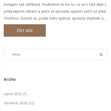
kolagen tak oblíbený. Podíváme se na to, co se v těle děje s
přibývajícím věkem a jestli se opravdu vyplatí začít už před
třicítkou. Dozvíš se, podle čeho vybírat správný doplněk a
proč nepodcenit zdravý životní styl. Přihodím pár
ČÍST VÍCE
vychytávek, díky kterým kolagen zafunguje co nejlépe.
Archiv
srpna 2026
(7)
července 2026
(32)