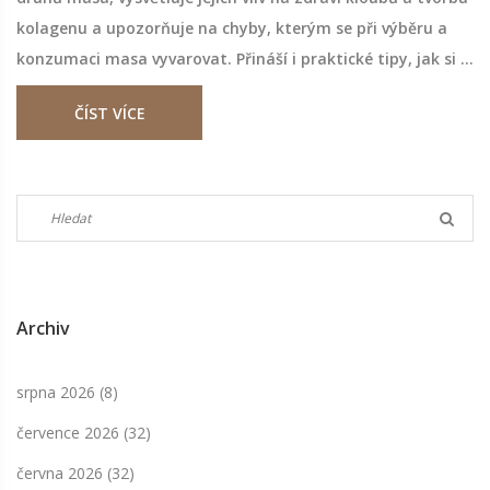
kolagenu a upozorňuje na chyby, kterým se při výběru a
konzumaci masa vyvarovat. Přináší i praktické tipy, jak si z
masa vytěžit maximum pro zdraví. Doporučení vychází z
ČÍST VÍCE
aktuálních znalostí v oblasti výživy a zdraví.
Archiv
srpna 2026
(8)
července 2026
(32)
června 2026
(32)