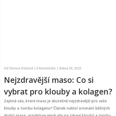
Od
Simona Vránová
|
0 Komentáře
|
dubna 30, 2025
Nejzdravější maso: Co si
vybrat pro klouby a kolagen?
Zajímá vás, které maso je skutečně nejzdravější pro vaše
klouby a tvorbu kolagenu? Článek nabízí srovnání běžných
druhů masa, vysvětluje jejich vliv na zdraví kloubů a tvorbu