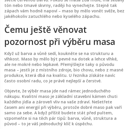
tón nebo tmavé skvrny, raději ho vynechejte. Stejně tak
zápach vám hodně napoví – maso by mělo vonět svěže, bez
jakéhokoliv zatuchlého nebo kyselého zápachu.
Čemu ještě věnovat
pozornost při výběru masa
Když už barva a vůně sedí, koukněte se na strukturu a
vlhkost. Maso by mělo být pevné na dotek a lehce vlhké,
ale ne mokré nebo lepkavé. Přemýšlejte taky o původu
masa – jestli je z místního zdroje, bio chovu, nebo z masné
produkce, která dbá na kvalitu. U řezníka získáte navíc
často osobní radu, co je právě nejlepší a čerstvé.
Objevte, že výběr masa jde nad rámec jednoduchého
nákupu. Kvalitní maso je základní stavební kámen chuti
každého jídla a zároveň vliv na vaše zdraví. Nešetřete
časem ani energií při výběru, protože dobré maso pak vaří
samo za sebe. A když příště budete stát před pultem,
vzpomeňte si na těch pár tipů: barva, vůně, struktura a
původ – to je váš jednoduchý klíč k úspěchu.