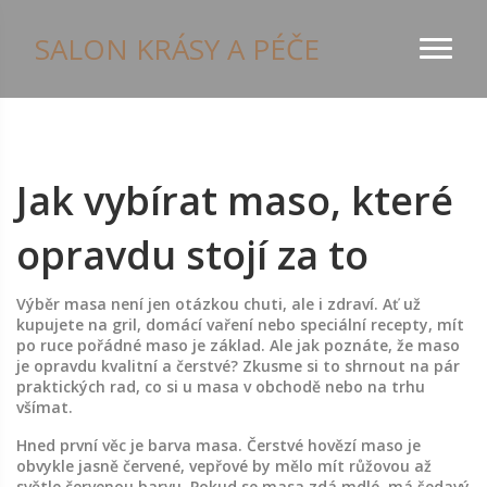
SALON KRÁSY A PÉČE
Jak vybírat maso, které
opravdu stojí za to
Výběr masa není jen otázkou chuti, ale i zdraví. Ať už
kupujete na gril, domácí vaření nebo speciální recepty, mít
po ruce pořádné maso je základ. Ale jak poznáte, že maso
je opravdu kvalitní a čerstvé? Zkusme si to shrnout na pár
praktických rad, co si u masa v obchodě nebo na trhu
všímat.
Hned první věc je barva masa. Čerstvé hovězí maso je
obvykle jasně červené, vepřové by mělo mít růžovou až
světle červenou barvu. Pokud se masa zdá mdlé, má šedavý