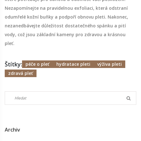
Nezapomínejte na pravidelnou exfoliaci, která odstraní
odumřelé kožní buňky a podpoří obnovu pleti. Nakonec,
nezanedbávejte důležitost dostatečného spánku a pití
vody, což jsou základní kameny pro zdravou a krásnou
pleť.
Štítky:
péče o pleť
hydratace pleti
výživa pleti
zdravá pleť
Archiv