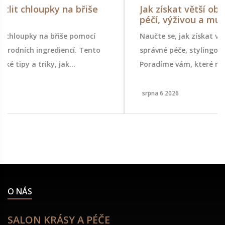
Jak získat větší objem vlasů: Průvodce
péčí, výživou a multivitamíny
Naučte se, jak získat větší objem vlasů pomocí
správné péče, stylingových technik a cílené výživy.
Poradíme vám, které multivitamíny skutečně
fungují.
srpna 6 2026
O NÁS
SALON KRÁSY A PÉČE