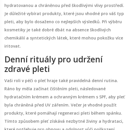
hydratovanou a chráněnou před škodlivými vlivy prostředí.
Je důležité vybírat produkty, které jsou vhodné pro váš typ
pleti, aby bylo dosaženo co nejlepších výsledků. Při výběru
kosmetiky je také dobré dbát na absence škodlivých
chemikálií a syntetických látek, které mohou pokožku více
iritovat.
Denní rituály pro udržení
zdravé pleti
Vaši roli v péči o pleť hraje také pravidelná denní rutina.
Ráno by měla začínat čištěním pleti, následované
hydratačním krémem a ochranným krémem s SPF, aby pleť
byla chráněná před UV zářením. Večer je vhodné použít
produkty, které pomáhají regeneraci pleti během spánku.
Tímto způsobem pleť získává nezbytné živiny a hydrataci,
které potřebuje pro obnovu a odolnost vůči poškození.