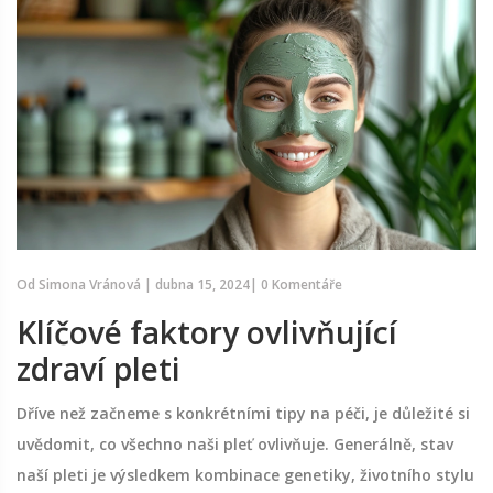
Od
Simona Vránová
|
dubna 15, 2024
|
0 Komentáře
Klíčové faktory ovlivňující
zdraví pleti
Dříve než začneme s konkrétními tipy na péči, je důležité si
uvědomit, co všechno naši pleť ovlivňuje. Generálně, stav
naší pleti je výsledkem kombinace genetiky, životního stylu