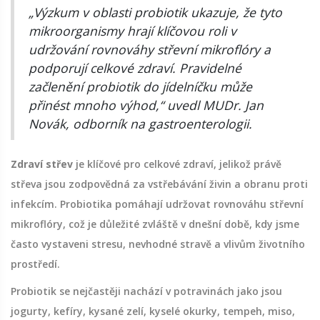
„Výzkum v oblasti probiotik ukazuje, že tyto
mikroorganismy hrají klíčovou roli v
udržování rovnováhy střevní mikroflóry a
podporují celkové zdraví. Pravidelné
začlenění probiotik do jídelníčku může
přinést mnoho výhod,“ uvedl MUDr. Jan
Novák, odborník na gastroenterologii.
Zdraví střev
je klíčové pro celkové zdraví, jelikož právě
střeva jsou zodpovědná za vstřebávání živin a obranu proti
infekcím. Probiotika pomáhají udržovat rovnováhu střevní
mikroflóry, což je důležité zvláště v dnešní době, kdy jsme
často vystaveni stresu, nevhodné stravě a vlivům životního
prostředí.
Probiotik se nejčastěji nachází v potravinách jako jsou
jogurty, kefíry, kysané zelí, kyselé okurky, tempeh, miso,