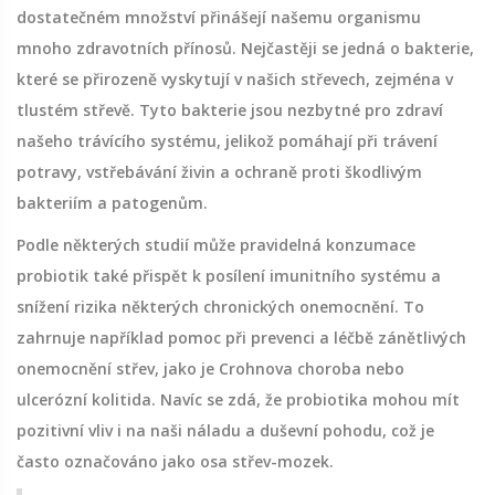
dostatečném množství přinášejí našemu organismu
mnoho zdravotních přínosů. Nejčastěji se jedná o bakterie,
které se přirozeně vyskytují v našich střevech, zejména v
tlustém střevě. Tyto bakterie jsou nezbytné pro zdraví
našeho trávícího systému, jelikož pomáhají při trávení
potravy, vstřebávání živin a ochraně proti škodlivým
bakteriím a patogenům.
Podle některých studií může pravidelná konzumace
probiotik také přispět k posílení imunitního systému a
snížení rizika některých chronických onemocnění. To
zahrnuje například pomoc při prevenci a léčbě zánětlivých
onemocnění střev, jako je Crohnova choroba nebo
ulcerózní kolitida. Navíc se zdá, že probiotika mohou mít
pozitivní vliv i na naši náladu a duševní pohodu, což je
často označováno jako osa střev-mozek.