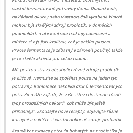
Pokud máte rádi vaření, můžete si zkust vyrobit
vlastní fermentované potraviny doma. Domácí kefír,
nakládané okurky nebo vlastnoručně vyrobené kimchi
mohou být skvělými zdroji
probiotik
. V domácích
podmínkách máte kontrolu nad ingrediencemi a
můžete si být jisti kvalitou, což je dalším plusem.
Proces fermentace je zábavný a zároveň poučný, takže
je to skvělá aktivita pro celou rodinu.
Mít pestrou stravu obsahující různé zdroje probiotik
je klíčové. Nemusíte se spoléhat pouze na jeden typ
potraviny. Kombinace několika druhů fermentovaných
potravin může zajistit, že vaše střeva dostanou různé
typy prospěšných bakterií, což může být ještě
přínosnější. Zkoušejte nové recepty, objevujte různé
kuchyně a najděte si vlastní oblíbené zdroje probiotik.
Kromě konzumace potravin bohatých na probiotika je