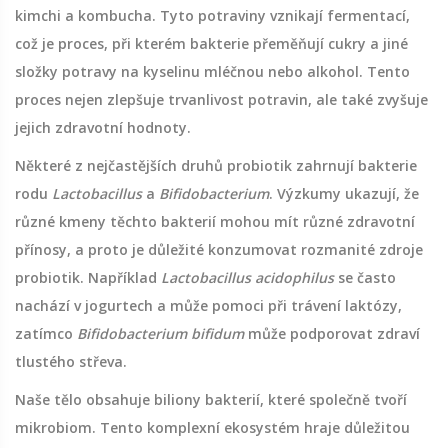
kimchi a kombucha. Tyto potraviny vznikají fermentací,
což je proces, při kterém bakterie přeměňují cukry a jiné
složky potravy na kyselinu mléčnou nebo alkohol. Tento
proces nejen zlepšuje trvanlivost potravin, ale také zvyšuje
jejich zdravotní hodnoty.
Některé z nejčastějších druhů probiotik zahrnují bakterie
rodu
Lactobacillus
a
Bifidobacterium
. Výzkumy ukazují, že
různé kmeny těchto bakterií mohou mít různé zdravotní
přínosy, a proto je důležité konzumovat rozmanité zdroje
probiotik. Například
Lactobacillus acidophilus
se často
nachází v jogurtech a může pomoci při trávení laktózy,
zatímco
Bifidobacterium bifidum
může podporovat zdraví
tlustého střeva.
Naše tělo obsahuje biliony bakterií, které společně tvoří
mikrobiom. Tento komplexní ekosystém hraje důležitou