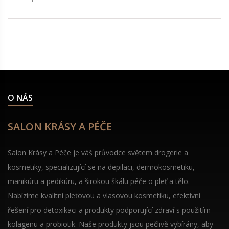
O NÁS
SALON KRÁSY A PÉČE
Salon Krásy a Péče je váš průvodce světem drogerie a
kosmetiky, specializující se na depilaci, dermokosmetiku,
manikúru a pedikúru, a širokou škálu péče o pleť a tělo.
Nabízíme kvalitní pleťovou a vlasovou kosmetiku, efektivní
řešení pro detoxikaci a produkty podporující zdraví s použitím
kolagenu a probiotik. Naše produkty jsou pečlivě vybírány, aby