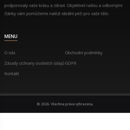
podporovaly vaše krásu a zdraví. Objektivní radou a odbornými
články vám pomůžeme nalézt ideální péči pro vaše tělo.
MENU
O nás
Obchodní podmínky
Zásady ochrany osobních údajů
GDPR
Kontakt
© 2026. Všechna práva vyhrazena.