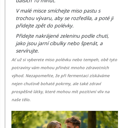
dalších 10 minut.
V malé misce smíchejte miso pastu s
trochou vývaru, aby se rozředila, a poté ji
přidejte zpět do polévky.
Přidejte nakrájené zeleninu podle chuti,
jako jsou jarní cibulky nebo špenát, a
servírujte.
Ať už si vyberete miso polévku nebo tempeh, obě tyto
potraviny vám mohou přinést mnoho zdravotních
výhod. Nezapomeňte, že při fermentaci získáváme
nejen chuťově bohaté pokrmy, ale také zdraví
prospěšné látky, které mohou mít pozitivní vliv na
naše tělo.