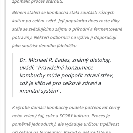
zpomalit proces stárnutí.
Během staletí se kombucha stala součástí různých
kultur po celém světě. Její popularita dnes roste díky
stále se zvětšujícímu zájmu o přírodní a fermentované
potraviny. Někteří odborníci na výživu ji doporučují
jako součást denního jídelníčku.
Dr. Michael R. Eades, známý dietolog,
uvádí: "Pravidelná konzumace
kombuchy může podpořit zdraví střev,
což je klíčové pro celkové zdraví a
imunitní systém".
K výrobě domácí kombuchy budete potřebovat černý
nebo zelený čaj, cukr a SCOBY kulturu. Proces je
poměrně jednoduchý, ale vyžaduje určitou trpělivost
při čekání na fermentaci. Pokud si netroufáte na