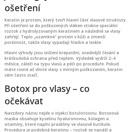
ošetření
Keratin je protein, který tvoří hlavní část vlasové struktury.
Při ošetření se do poškozených vláken vtiskne speciální
roztok s hydrolyzovaným keratinem a následně se vlasy
zahřejí. Teplo „uzamkne“ protein v kůži a zmenší
poréznost, takže vlasy vypadají hladce a leskle.
Hlavní výhody jsou snížení krepatění, snadnější česání a
krátkodobá ochrana před teplem. Výsledek vydrží 2–4
měsíce, záleží na typu vlasů a péči po proceduře. Pokud
máte rovné až vlnité vlasy s mírným poškozením, keratin
vám často stačí.
Botox pro vlasy – co
očekávat
Navzdory názvu nejde o injekci botulotoxinu. Botoxová
maska obsahuje kyselinu hyaluronovou, kolagen a
vitamíny, které naplní praskliny ve vlasové kutikule.
Procedura je podobná keratinu – roztok se nanáší a