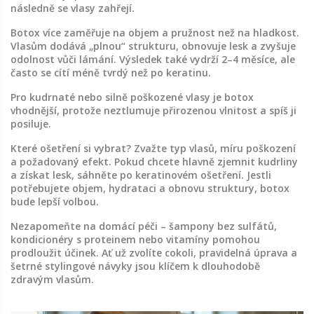
následně se vlasy zahřejí.
Botox více zaměřuje na objem a pružnost než na hladkost.
Vlasům dodává „plnou“ strukturu, obnovuje lesk a zvyšuje
odolnost vůči lámání. Výsledek také vydrží 2–4 měsíce, ale
často se cítí méně tvrdý než po keratinu.
Pro kudrnaté nebo silně poškozené vlasy je botox
vhodnější, protože neztlumuje přirozenou vlnitost a spíš ji
posiluje.
Které ošetření si vybrat? Zvažte typ vlasů, míru poškození
a požadovaný efekt. Pokud chcete hlavně zjemnit kudrliny
a získat lesk, sáhněte po keratinovém ošetření. Jestli
potřebujete objem, hydrataci a obnovu struktury, botox
bude lepší volbou.
Nezapomeňte na domácí péči – šampony bez sulfátů,
kondicionéry s proteinem nebo vitamíny pomohou
prodloužit účinek. Ať už zvolíte cokoli, pravidelná úprava a
šetrné stylingové návyky jsou klíčem k dlouhodobě
zdravým vlasům.