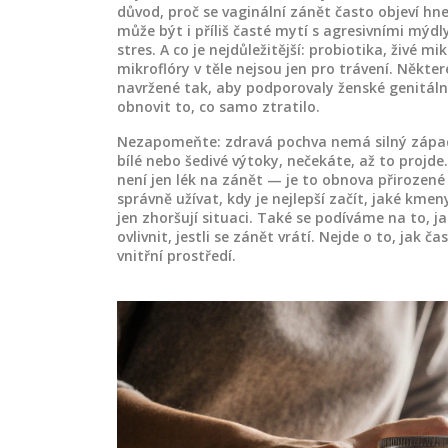
důvod, proč se vaginální zánět často objeví hned
může být i příliš časté mytí s agresivními mý
stres. A co je nejdůležitější:
probiotika
,
živé mi
mikroflóry v těle
nejsou jen pro trávení. Někter
navržené tak, aby podporovaly ženské genitální
obnovit to, co samo ztratilo.
Nezapomeňte: zdravá pochva nemá silný zápach,
bílé nebo šedivé výtoky, nečekáte, až to projde.
není jen lék na zánět — je to obnova přirozené 
správně užívat, kdy je nejlepší začít, jaké km
jen zhoršují situaci. Také se podíváme na to, 
ovlivnit, jestli se zánět vrátí. Nejde o to, jak 
vnitřní prostředí.