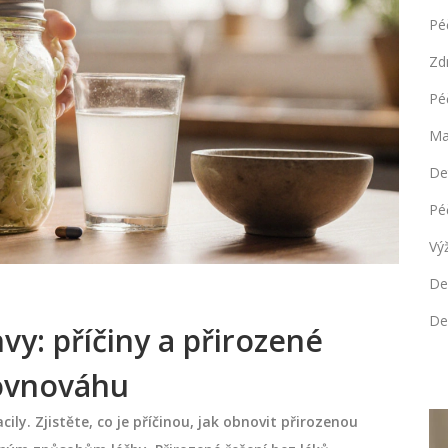
Pé
Zd
Pé
Ma
De
Pé
Vý
De
De
hvy: příčiny a přirozené
rovnováhu
ly. Zjistěte, co je příčinou, jak obnovit přirozenou
PÉČE O VLASY