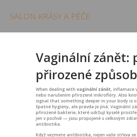
SALON KRÁSY A PÉČE
Vaginální zánět: 
přirozené způsoby
When dealing with
vaginální zánět
,
inflamace 
nebo narušením přirozené mikroflóry
. Also kn
signal that something deeper in your body is o
špatné hygieny, ale pravda je jiná. Vaginální z
přirozené bakterie, které udržují kyselé prostř
jen v pochvě — jsou propojené s celkovým zdrav
antibiotika.
Když vezmete antibiotika, nejen vaše střeva se 