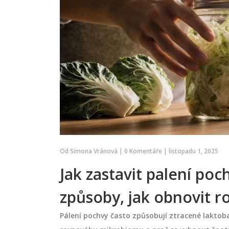
Od
Simona Vránová
|
0 Komentáře
|
listopadu 1, 2025
Jak zastavit palení poc
způsoby, jak obnovit 
Pálení pochvy často způsobují ztracené laktobaci
PÉČE O PLEŤ