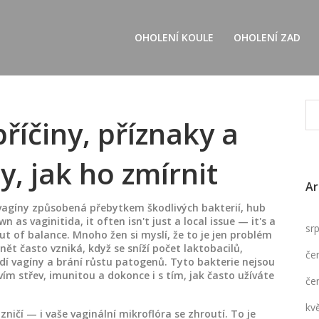
OHOLENÍ KOULE
OHOLENÍ ZAD
příčiny, příznaky a
, jak ho zmírnit
Ar
vagíny způsobená přebytkem škodlivých bakterií, hub
own as
vaginitida
, it often isn't just a local issue — it's a
sr
ut of balance.
Mnoho žen si myslí, že to je jen problém
ánět často vzniká, když se sníží počet
laktobacilů
,
če
edí vagíny a brání růstu patogenů
. Tyto bakterie nejsou
ím střev, imunitou a dokonce i s tím, jak často užíváte
če
kv
zničí — i vaše vaginální mikroflóra se zhroutí. To je