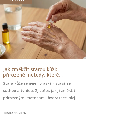
Jak změkčit starou kůži:
Jak získat
přirozené metody, které
detoxikac
skutečně fungují
Stará kůže se nejen vráská - stává se
Objevte, jak
suchou a tvrdou. Zjistěte, jak ji změkčit
cestou. Nau
přirozenými metodami: hydratace, oleje,
detoxikaci j
masáž a správná výživa. Bez chemie, bez
systém a nas
drahých procedur.
energii bez 
února 15 2026
května 16 202