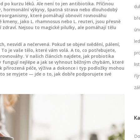
 po kurzu léků. Ale není to jen antibiotika. Příčinou
du
dly, hormonální výkyvy, špatná strava nebo dlouhodobý
kroorganismy, které pomáhají obnovit rovnováhu
bř
é kmeny, jako L. rhamnosus nebo L. reuteri, jsou přesně
 zdraví. Nejsou to magické pilulky, ale pomáhají tělu
ún
le
 nesvídí a nečervená. Pokud se objeví svědění, pálení,
 To je vaše tělo, které vám volá. A to, co potřebujete,
pr
rovnováhy. V našich článcích najdete, jak probiotika
eny fungují nejlépe a jak se vyhnout běžným chybám, které
li
jak přirozená péče, výživa a dokonce i typ podložky mohou
často se myjete — jde o to, jak dobře podporujete své
ří
zá
Ka
Do