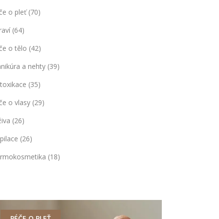
če o pleť
(70)
raví
(64)
če o tělo
(42)
nikúra a nehty
(39)
toxikace
(35)
če o vlasy
(29)
živa
(26)
pilace
(26)
rmokosmetika
(18)
PÉČE O PLEŤ
DETOXIKA