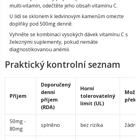
multi‑vitamín, odečtěte jeho obsah vitamínu C.
U lidí se sklonem k ledvinovým kamenům omezte
doplňky pod 500mg denně.
Vyhněte se kombinaci vysokých dávek vitamínu C s
železnými suplementy, pokud nemáte
diagnostikovanou anémii.
Praktický kontrolní seznam
Doporučený
Horní
denní
Možná 
Příjem
tolerovatelný
příjem
překr
limit (UL)
(RDA)
50mg -
splněno
bez rizika
žádná
80mg