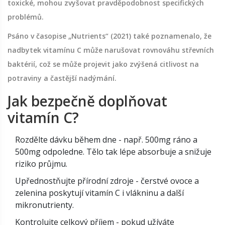
toxické, mohou zvyšovat pravděpodobnost specifických
problémů.
Psáno v časopise „Nutrients“ (2021) také poznamenalo, že
nadbytek vitamínu C může narušovat rovnováhu střevních
baktérií, což se může projevit jako zvýšená citlivost na
potraviny a častější nadýmání.
Jak bezpečně doplňovat
vitamín C?
Rozdělte dávku během dne - např. 500mg ráno a
500mg odpoledne. Tělo tak lépe absorbuje a snižuje
riziko průjmu.
Upřednostňujte přírodní zdroje - čerstvé ovoce a
zelenina poskytují vitamín C i vlákninu a další
mikronutrienty.
Kontrolujte celkový příjem - pokud užíváte