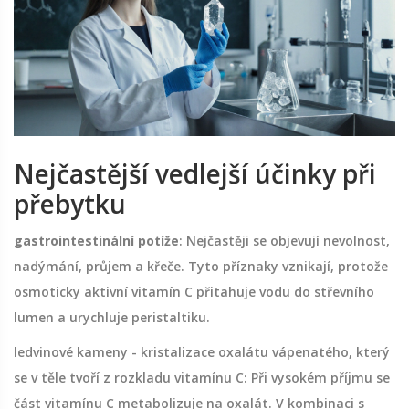
Nejčastější vedlejší účinky při
přebytku
gastrointestinální potíže
: Nejčastěji se objevují nevolnost,
nadýmání, průjem a křeče. Tyto příznaky vznikají, protože
osmoticky aktivní vitamín C přitahuje vodu do střevního
lumen a urychluje peristaltiku.
ledvinové kameny
-
kristalizace oxalátu vápenatého, který
se v těle tvoří z rozkladu vitamínu C
: Při vysokém příjmu se
část vitamínu C metabolizuje na oxalát. V kombinaci s