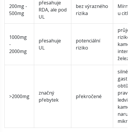
přesahuje
200mg -
bez výrazného
Mírné
RDA, ale pod
500mg
rizika
u citli
UL
průjem
1000mg
riziko
přesahuje
potenciální
-
kamen
UL
riziko
2000mg
interf
želez
silné
gastro
obtíže
značný
pravd
>2000mg
překročené
přebytek
ledvin
kamen
naruš
mikrof