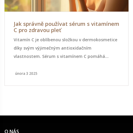
Jak správně používat sérum s vitamínem
C pro zdravou pleť
Vitamín C je oblíbenou složkou v dermokosmetice
díky svým výjimečným antioxidačním
vlastnostem. Sérum s vitamínem C pomáhá
rozjasnit pleť, snižovat známky stárnutí a
zlepšovat texturu pokožky. V tomto článku se
února 3 2025
dozvíte, kdy a jak správně používat sérum s
vitamínem C a na co si dát pozor při jeho aplikaci.
Navíc se podíváme na zajímavá fakta a praktické
tipy pro maximální účinnost tohoto významného
kosmetického produktu.
O NÁS