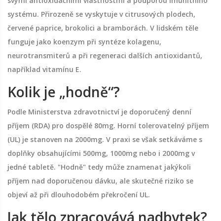
svými antioxidačními vlastnostmi a podporou imunitního
systému
. Přirozeně se vyskytuje v citrusových plodech,
červené paprice, brokolici a bramborách. V lidském těle
funguje jako koenzym při syntéze kolagenu,
neurotransmiterů a při regeneraci dalších antioxidantů,
například vitamínu E.
Kolik je „hodně“?
Podle Ministerstva zdravotnictví je doporučený denní
příjem (RDA) pro dospělé 80mg. Horní tolerovatelný příjem
(UL) je stanoven na 2000mg. V praxi se však setkáváme s
doplňky obsahujícími 500mg, 1000mg nebo i 2000mg v
jedné tabletě. "Hodně" tedy může znamenat jakýkoli
příjem nad doporučenou dávku, ale skutečné riziko se
objeví až při dlouhodobém překročení UL.
Jak tělo zpracovává nadbytek?