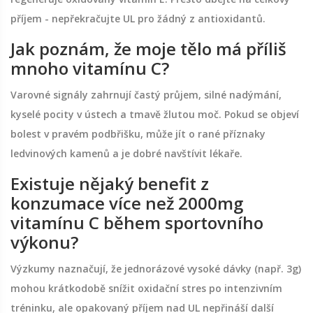
příjem - nepřekračujte UL pro žádný z antioxidantů.
Jak poznám, že moje tělo má příliš
mnoho vitamínu C?
Varovné signály zahrnují častý průjem, silné nadýmání,
kyselé pocity v ústech a tmavě žlutou moč. Pokud se objeví
bolest v pravém podbřišku, může jít o rané příznaky
ledvinových kamenů a je dobré navštívit lékaře.
Existuje nějaký benefit z
konzumace více než 2000mg
vitamínu C během sportovního
výkonu?
Výzkumy naznačují, že jednorázové vysoké dávky (např. 3g)
mohou krátkodobě snížit oxidační stres po intenzivním
tréninku, ale opakovaný příjem nad UL nepřináší další