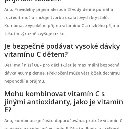
Ano. Pravidelný příjem alespoň 2l vody denně pomáhá
rozředit moč a snižuje tvorbu oxalátových krystalů.
Kombinace vysokého příjmu vitamínu C a nízkého příjmu
tekutin výrazně zvyšuje riziko.
Je bezpečné podávat vysoké dávky
vitamínu C dětem?
Děti mají nižší UL - pro děti 1‑3let je maximální bezpečná
dávka 400mg denně. Překročení může vést k žaludečnímu
nepohodlí a průjmu.
Mohu kombinovat vitamín C s
jinými antioxidanty, jako je vitamín
E?
Ano, kombinace je často doporučována, protože vitamín C
regeneruje oxidovaný vitamín E. Přesto dbejte na celkový