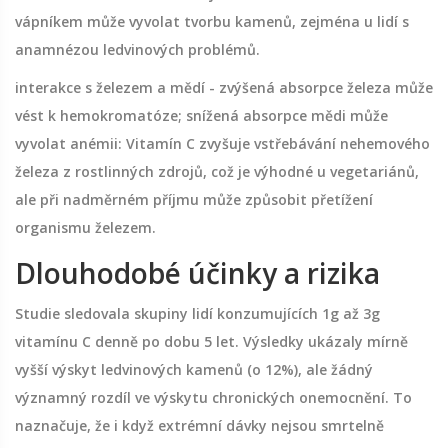
vápníkem může vyvolat tvorbu kamenů, zejména u lidí s
anamnézou ledvinových problémů.
interakce s železem a mědí
-
zvýšená absorpce železa může
vést k hemokromatóze; snížená absorpce mědi může
vyvolat anémii
: Vitamín C zvyšuje vstřebávání nehemového
železa z rostlinných zdrojů, což je výhodné u vegetariánů,
ale při nadměrném příjmu může způsobit přetížení
organismu železem.
Dlouhodobé účinky a rizika
Studie sledovala skupiny lidí konzumujících 1g až 3g
vitamínu C denně po dobu 5 let. Výsledky ukázaly mírně
vyšší výskyt ledvinových kamenů (o 12%), ale žádný
významný rozdíl ve výskytu chronických onemocnění. To
naznačuje, že i když extrémní dávky nejsou smrtelně