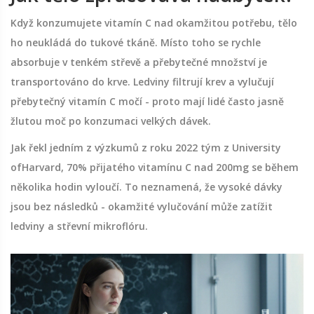
Když konzumujete vitamín C nad okamžitou potřebu, tělo
ho neukládá do tukové tkáně. Místo toho se rychle
absorbuje v tenkém střevě a přebytečné množství je
transportováno do krve. Ledviny filtrují krev a vylučují
přebytečný vitamín C močí - proto mají lidé často jasně
žlutou moč po konzumaci velkých dávek.
Jak řekl jedním z výzkumů z roku 2022 tým z University
ofHarvard, 70% přijatého vitamínu C nad 200mg se během
několika hodin vyloučí. To neznamená, že vysoké dávky
jsou bez následků - okamžité vylučování může zatížit
ledviny a střevní mikroflóru.