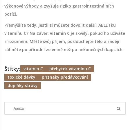
výkonové výhody a zvyšuje riziko gastrointestinálních
potíží.
Přemýšlíte tedy, jestli si můžete dovolit dalšíTABLETku
vitamínu C? Na závěr:
vitamin C
je skvělý, pokud ho užíváte
s rozumem. Měřte svůj příjem, poslouchejte tělo a raději
sáhněte po přírodní zelenině než po nekonečných kapslích.
Štítky:
vitamin C
přebytek vitamínu C
toxické dávky
příznaky předávkování
doplňky stravy