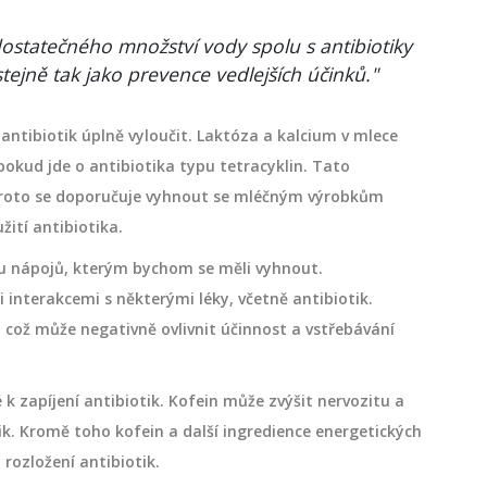
ostatečného množství vody spolu s antibiotiky
 stejně tak jako prevence vedlejších účinků."
antibiotik úplně vyloučit. Laktóza a kalcium v mlece
pokud jde o antibiotika typu tetracyklin. Tato
roto se doporučuje vyhnout se mléčným výrobkům
ití antibiotika.
mu nápojů, kterým bychom se měli vyhnout.
interakcemi s některými léky, včetně antibiotik.
 což může negativně ovlivnit účinnost a vstřebávání
k zapíjení antibiotik. Kofein může zvýšit nervozitu a
ik. Kromě toho kofein a další ingredience energetických
 rozložení antibiotik.