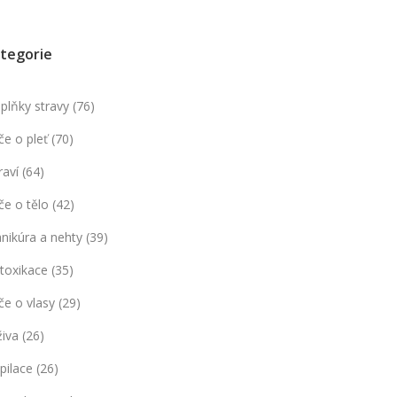
tegorie
plňky stravy
(76)
če o pleť
(70)
raví
(64)
če o tělo
(42)
nikúra a nehty
(39)
toxikace
(35)
če o vlasy
(29)
živa
(26)
pilace
(26)