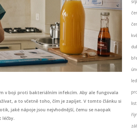
sr
če
če
kv
du
bř
ún
le
pr
 v boji proti bakteriálním infekcím. Aby ale fungovala
 užívat, a to včetně toho, čím je zapíjet. V tomto článku si
li
iotik, jaké nápoje jsou nejvhodnější, čemu se naopak
ří
t léčby.
zá