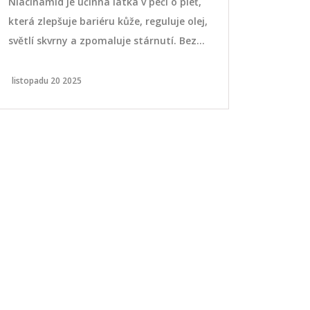
Niacinamid je účinná látka v péči o pleť,
Zjistěte, kd
která zlepšuje bariéru kůže, reguluje olej,
probiotika.
světlí skvrny a zpomaluje stárnutí. Bez
dávkováním 
dráždění a vhodný pro všechny typy
trávicích pot
pokožky.
listopadu 20 2025
května 18 202