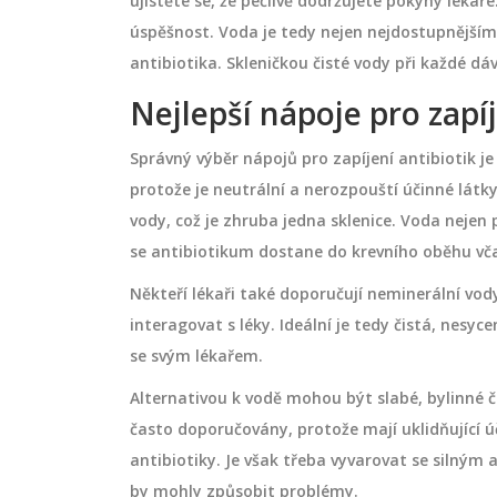
ujistěte se, že pečlivě dodržujete pokyny lékař
 může zkomplikovat
Jak obnovit střevní mikroflóru po
úspěšnost. Voda je tedy nejen nejdostupnějším
sou stres, nesprávná
antibiotikách? Zjistěte, proč jsou
antibiotika. Skleničkou čisté vody při každé dáv
dné kosmetické
probiotika a prebiotika klíčová, co 
e dozvíte, co
(kefír, kysané zelí) a čemu se vyh
Nejlepší nápoje pro zapíj
leť negativně
pro rychlé uzdravení.
června 4 2026
 se těmto vlivům
Správný výběr nápojů pro zapíjení antibiotik je 
te praktické tipy na
protože je neutrální a nerozpouští účinné látky
e a seznámíte se s
vody, což je zhruba jedna sklenice. Voda nejen 
i pro ochranu pleti.
se antibiotikum dostane do krevního oběhu vča
em můžete cíleně
Někteří lékaři také doporučují neminerální vo
ásu své pleti.
interagovat s léky. Ideální je tedy čistá, nesyc
se svým lékařem.
Alternativou k vodě mohou být slabé, bylinné 
často doporučovány, protože mají uklidňující ú
antibiotiky. Je však třeba vyvarovat se silný
by mohly způsobit problémy.