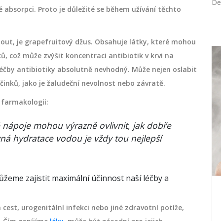
De
é absorpci. Proto je důležité se během užívání těchto
ut, je grapefruitový džus. Obsahuje látky, které mohou
 což může zvýšit koncentraci antibiotik v krvi na
PÉČE O TĚLO
éčby antibiotiky absolutně nevhodný. Může nejen oslabit
 účinků, jako je žaludeční nevolnost nebo závratě.
 farmakologii:
é nápoje mohou výrazně ovlivnit, jak dobře
vná hydratace vodou je vždy tou nejlepší
žeme zajistit maximální účinnost naší léčby a
: Jak
Jak bezpečně a účinně aplikovat
oflóru
laktobacily do pochvy
h cest, urogenitální infekci nebo jiné zdravotní potíže,