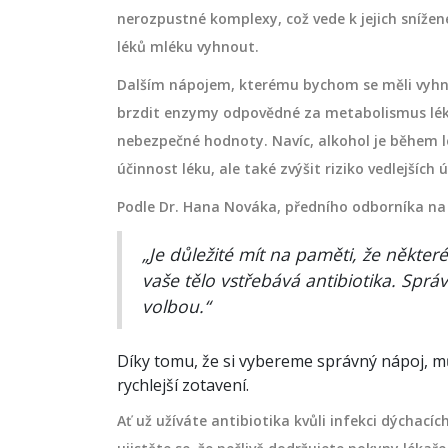
nerozpustné komplexy, což vede k jejich snížen
léků mléku vyhnout.
Dalším nápojem, kterému bychom se měli vyhno
brzdit enzymy odpovědné za metabolismus léků,
ZDRAVÍ
nebezpečné hodnoty. Navíc, alkohol je během l
účinnost léku, ale také zvýšit riziko vedlejších
Podle Dr. Hana Nováka, předního odborníka na
„Je důležité mít na paměti, že někter
vaše tělo vstřebává antibiotika. Sprá
volbou.“
Díky tomu, že si vybereme správný nápoj, mů
rychlejší zotavení.
iny zhoršení pleti
Co jíst po dobrání antibiotik
rychle obnovit střevní mikr
Ať už užíváte antibiotika kvůli infekci dýchacíc