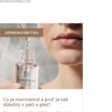
rmokosmetika
(18)
DERMOKOSMETIKA
ZDRAVÍ
Co je niacinamid a proč je tak
Kdy dát p
důležitý v péči o pleť?
Kompletní
střeva