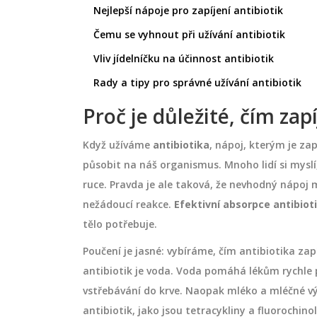
Nejlepší nápoje pro zapíjení antibiotik
Čemu se vyhnout při užívání antibiotik
Vliv jídelníčku na účinnost antibiotik
Rady a tipy pro správné užívání antibiotik
Proč je důležité, čím zap
Když užíváme
antibiotika
, nápoj, kterým je zap
působit na náš organismus. Mnoho lidí si myslí,
ruce. Pravda je ale taková, že nevhodný nápoj 
nežádoucí reakce.
Efektivní absorpce antibiot
tělo potřebuje.
Poučení je jasné: vybíráme, čím antibiotika za
antibiotik je voda. Voda pomáhá lékům rychle pr
vstřebávání do krve. Naopak mléko a mléčné v
antibiotik, jako jsou tetracykliny a fluorochi