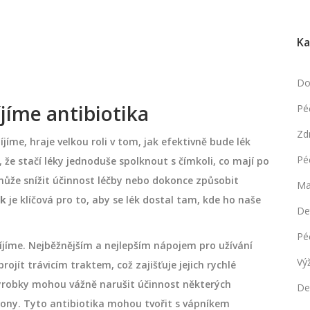
Ka
Do
íjíme antibiotika
Pé
Zd
íjíme, hraje velkou roli v tom, jak efektivně bude lék
Pé
 že stačí léky jednoduše spolknout s čímkoli, co mají po
může snížit účinnost léčby nebo dokonce způsobit
Ma
ik
je klíčová pro to, aby se lék dostal tam, kde ho naše
De
Pé
píjíme. Nejběžnějším a nejlepším nápojem pro užívání
Vý
ojít trávicím traktem, což zajišťuje jejich rychlé
ýrobky mohou vážně narušit účinnost některých
De
nolony. Tyto antibiotika mohou tvořit s vápníkem