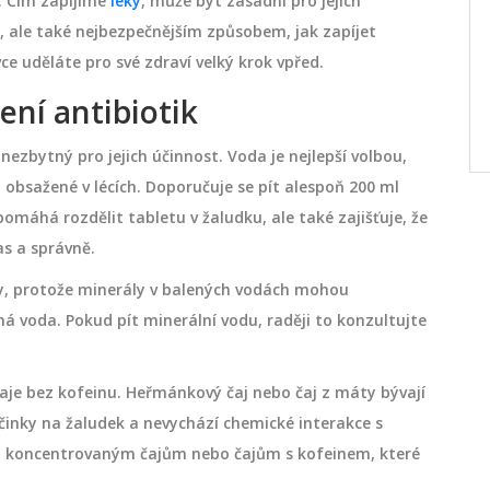
e. Čím zapíjíme
léky
, může být zásadní pro jejich
Laktobacily jsou pro zdraví ženské
, ale také nejbezpečnějším způsobem, jak zapíjet
vaginální oblasti nesmírně důležité.
ce uděláte pro své zdraví velký krok vpřed.
jíst
Pomáhají udržovat přirozenou
nout
ochrannou bariéru proti škodlivým
ení antibiotik
bakteriím a kvasinkám, což přispívá k
října 30 2024
celkovému zdraví intimních partií. Tento
nezbytný pro jejich účinnost. Voda je nejlepší volbou,
článek vám poskytne přehled metod, jak
 obsažené v lécích. Doporučuje se pít alespoň 200 ml
dostat laktobacily do pochvy, jaké jsou
pomáhá rozdělit tabletu v žaludku, ale také zajišťuje, že
výhody a na co si dát pozor při jejich
s a správně.
použití. Pokud uvažujete o používání
dy, protože minerály v balených vodách mohou
doplňků stravy či dalších metod pro
ená voda. Pokud pít minerální vodu, raději to konzultujte
obnovení rovnováhy, najdete zde
praktické rady a tipy.
čaje bez kofeinu. Heřmánkový čaj nebo čaj z máty bývají
činky na žaludek a nevychází chemické interakce s
m a koncentrovaným čajům nebo čajům s kofeinem, které