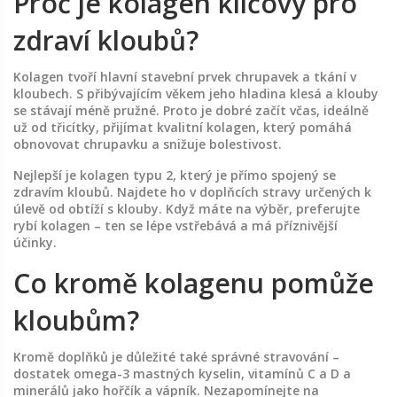
Proč je kolagen klíčový pro
zdraví kloubů?
Kolagen tvoří hlavní stavební prvek chrupavek a tkání v
kloubech. S přibývajícím věkem jeho hladina klesá a klouby
se stávají méně pružné. Proto je dobré začít včas, ideálně
už od třicítky, přijímat kvalitní kolagen, který pomáhá
obnovovat chrupavku a snižuje bolestivost.
Nejlepší je kolagen typu 2, který je přímo spojený se
zdravím kloubů. Najdete ho v doplňcích stravy určených k
úlevě od obtíží s klouby. Když máte na výběr, preferujte
rybí kolagen – ten se lépe vstřebává a má příznivější
účinky.
Co kromě kolagenu pomůže
kloubům?
Kromě doplňků je důležité také správné stravování –
dostatek omega-3 mastných kyselin, vitamínů C a D a
minerálů jako hořčík a vápník. Nezapomínejte na