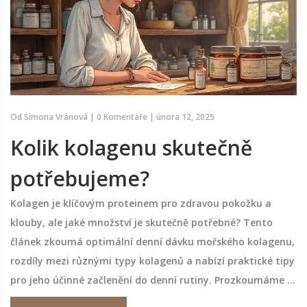
Od
Simona Vránová
|
0 Komentáře
|
února 12, 2025
Kolik kolagenu skutečně
potřebujeme?
Kolagen je klíčovým proteinem pro zdravou pokožku a
klouby, ale jaké množství je skutečně potřebné? Tento
článek zkoumá optimální denní dávku mořského kolagenu,
rozdíly mezi různými typy kolagenů a nabízí praktické tipy
pro jeho účinné začlenění do denní rutiny. Prozkoumáme i
vědecká zjištění o jeho účincích a poradíme, na co si dát