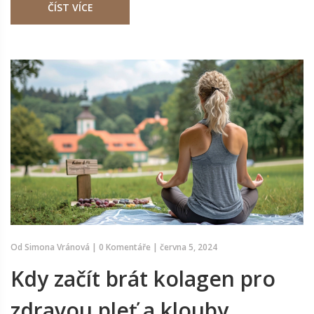
ČÍST VÍCE
pozor při výběru vhodného produktu.
Od
Simona Vránová
|
0 Komentáře
|
června 5, 2024
Kdy začít brát kolagen pro
zdravou pleť a klouby