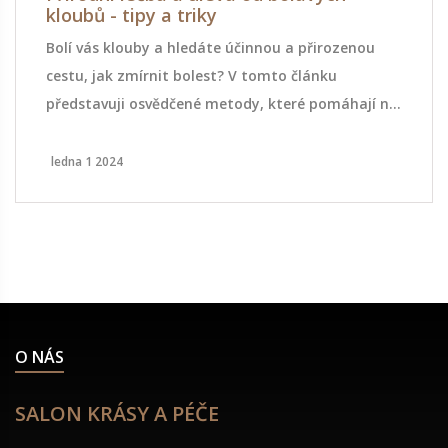
kloubů - tipy a triky
Bolí vás klouby a hledáte účinnou a přirozenou
cestu, jak zmírnit bolest? V tomto článku
představuji osvědčené metody, které pomáhají na
bolavé klouby. Seznamte se s přírodními
léčebnými postupy, doplněním stravy o důležité
ledna 1 2024
živiny a dalšími tipy, které podpoří váš pohyb bez
bolesti. Od teplých koupelí po správnou výživu,
zjistěte, jak můžete svým kloubům poskytnout tu
nejlepší péči.
O NÁS
SALON KRÁSY A PÉČE