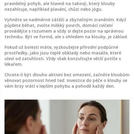
pravidelný pohyb, ale hlavně na takový, který klouby
nezahlcuje, například plavání, chůzi nebo jógu.
Vyhněte se nadměrné zátěži a zbytečným zraněním. Když
půjdete běhat, zvolte měkký povrch, domácí cvičení
provádějte s rozumem a vždy si dejte pozor na správnou
techniku. Být ve formě, ale s ohledem na klouby, je základ.
Pokud už bolesti máte, vyzkoušejte přírodní podpůrné
prostředky, jako jsou teplé obklady nebo masáže, které
uleví od zatuhlosti. Vždy však konzultujte větší potíže s
lékařem.
Chcete-li být dlouho aktivní bez omezení, začněte kloubům
věnovat pozornost hned teď. Investice do péče o klouby se
vám brzy vrátí v lepším pohybu a pohodě každý den.