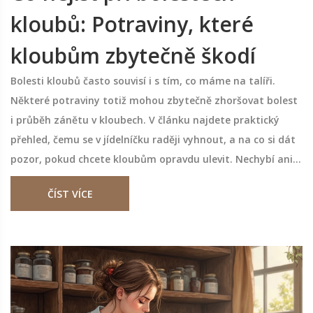
kloubů: Potraviny, které
kloubům zbytečně škodí
Bolesti kloubů často souvisí i s tím, co máme na talíři.
Některé potraviny totiž mohou zbytečně zhoršovat bolest
i průběh zánětu v kloubech. V článku najdete praktický
přehled, čemu se v jídelníčku raději vyhnout, a na co si dát
pozor, pokud chcete kloubům opravdu ulevit. Nechybí ani
tipy, jak v jídelníčku podpořit tvorbu kolagenu a co naopak
ČÍST VÍCE
může péči o klouby zkomplikovat. Jasné rady a konkrétní
tipy pomůžou vybrat tu správnou cestu k menší bolesti.