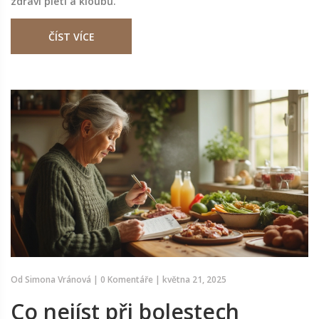
zdraví pleti a kloubů.
ČÍST VÍCE
Od
Simona Vránová
|
0 Komentáře
|
května 21, 2025
Co nejíst při bolestech